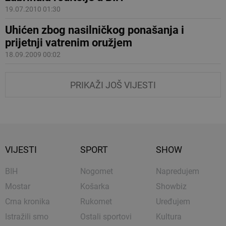
19.07.2010 01:30
Uhićen zbog nasilničkog ponašanja i
prijetnji vatrenim oružjem
18.09.2009 00:02
PRIKAŽI JOŠ VIJESTI
VIJESTI
SPORT
SHOW
BIH
Nogomet
Napredujem
Mostar
Košarka
Showbiz
Crna kronika
Rukomet
Uređujem
Istražili smo
Ostali sportovi
Kultura