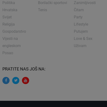
Politika
Borilački sportovi
Zanimljivosti
Hrvatska
Tenis
Čitam
Svijet
Party
Religija
Lifestyle
Gospodarstvo
Putujem
Vijesti na
Love & Sex
engleskom
Uživam
Posao
PRATITE NAS JOŠ NA: