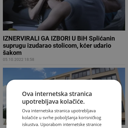
IZNERVIRALI GA IZBORI U BiH Splićanin
suprugu izudarao stolicom, kćer udario
šakom
05.10.2022 18:58
Ova internetska stranica
upotrebljava kolačiće.
Ova internetska stranica upotrebljava
kolačiće u svrhe poboljšanja korisničkog
iskustva. Uporabom internetske stranice