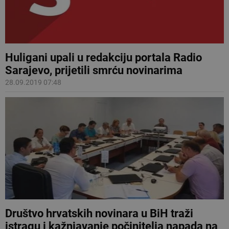
Huligani upali u redakciju portala Radio
Sarajevo, prijetili smrću novinarima
28.09.2019 07:48
Društvo hrvatskih novinara u BiH traži
istragu i kažnjavanje počinitelja napada na