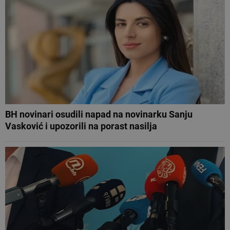
BH novinari osudili napad na novinarku Sanju
Vasković i upozorili na porast nasilja