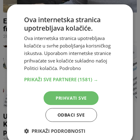
Ova internetska stranica
Ekipa Centra za istraživačko novinarstvo
upotrebljava kolačiće.
fizički napadnuta u Brčkom
28.02.2025 12:36
Ova internetska stranica upotrebljava
kolačiće u svrhe poboljšanja korisničkog
iskustva. Uporabom internetske stranice
prihvaćate sve kolačiće sukladno našoj
Politici kolačića.
Podrobno
PRIKAŽI SVE PARTNERE
(1581) →
PRIHVATI SVE
ODBACI SVE
UŽASNO Novinarka Dalija Hasanbegović-
Konaković objavila gnjusne uvrede i
PRIKAŽI PODROBNOSTI
prijetnje koje dobiva
22.03.2023 15:49