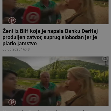
Ženi iz BiH koja je napala Danku Derifaj
produljen zatvor, suprug slobodan jer je
platio jamstvo
05.06.2025 16:48