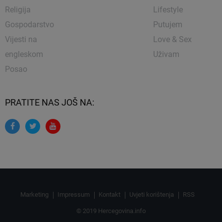
Religija
Lifestyle
Gospodarstvo
Putujem
Vijesti na
Love & Sex
engleskom
Uživam
Posao
PRATITE NAS JOŠ NA:
Marketing
Impressum
Kontakt
Uvjeti korištenja
RSS
© 2019 Hercegovina.info