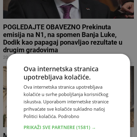
POGLEDAJTE OBAVEZNO Prekinuta
emisija na N1, na spomen Banja Luke,
Dodik kao papagaj ponavljao rezultate u
drugim gradovima
20.11.2020 09:43
Ova internetska stranica
upotrebljava kolačiće.
Ova internetska stranica upotrebljava
kolačiće u svrhe poboljšanja korisničkog
iskustva. Uporabom internetske stranice
prihvaćate sve kolačiće sukladno našoj
Politici kolačića.
Podrobno
PRIKAŽI SVE PARTNERE
(1581) →
MITOVI O EU Europa bez rublja na štriku,