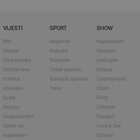
VIJESTI
SPORT
SHOW
BIH
Nogomet
Napredujem
Mostar
Košarka
Showbiz
Crna kronika
Rukomet
Uređujem
Istražili smo
Ostali sportovi
Kultura
Politika
Borilački sportovi
Zanimljivosti
Hrvatska
Tenis
Čitam
Svijet
Party
Religija
Lifestyle
Gospodarstvo
Putujem
Vijesti na
Love & Sex
engleskom
Uživam