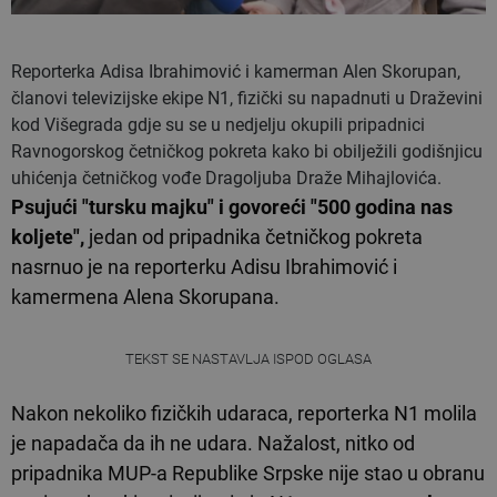
Reporterka Adisa Ibrahimović i kamerman Alen Skorupan,
članovi televizijske ekipe N1, fizički su napadnuti u Draževini
kod Višegrada gdje su se u nedjelju okupili pripadnici
Ravnogorskog četničkog pokreta kako bi obilježili godišnjicu
uhićenja četničkog vođe Dragoljuba Draže Mihajlovića.
Psujući "tursku majku" i govoreći "500 godina nas
koljete",
jedan od pripadnika četničkog pokreta
nasrnuo je na reporterku Adisu Ibrahimović i
kamermena Alena Skorupana.
TEKST SE NASTAVLJA ISPOD OGLASA
Nakon nekoliko fizičkih udaraca, reporterka N1 molila
je napadača da ih ne udara. Nažalost, nitko od
pripadnika MUP-a Republike Srpske nije stao u obranu