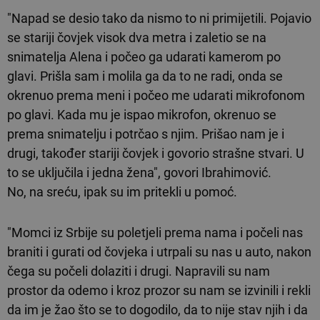
"Napad se desio tako da nismo to ni primijetili. Pojavio
se stariji čovjek visok dva metra i zaletio se na
snimatelja Alena i počeo ga udarati kamerom po
glavi. Prišla sam i molila ga da to ne radi, onda se
okrenuo prema meni i počeo me udarati mikrofonom
po glavi. Kada mu je ispao mikrofon, okrenuo se
prema snimatelju i potrčao s njim. Prišao nam je i
drugi, također stariji čovjek i govorio strašne stvari. U
to se uključila i jedna žena", govori Ibrahimović.
No, na sreću, ipak su im pritekli u pomoć.
"Momci iz Srbije su poletjeli prema nama i počeli nas
braniti i gurati od čovjeka i utrpali su nas u auto, nakon
čega su počeli dolaziti i drugi. Napravili su nam
prostor da odemo i kroz prozor su nam se izvinili i rekli
da im je žao što se to dogodilo, da to nije stav njih i da