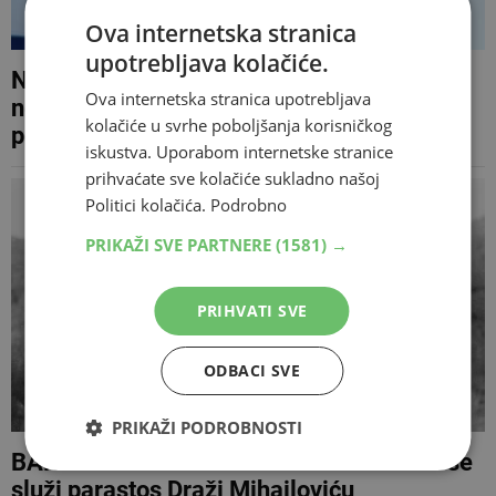
Ova internetska stranica
upotrebljava kolačiće.
NAKON SAMO NEKOLIKO DANA Autor
Ova internetska stranica upotrebljava
neobjavljene emisije o Čoviću ima novi
kolačiće u svrhe poboljšanja korisničkog
posao
iskustva. Uporabom internetske stranice
prihvaćate sve kolačiće sukladno našoj
Politici kolačića.
Podrobno
PRIKAŽI SVE PARTNERE
(1581) →
PRIHVATI SVE
ODBACI SVE
PRIKAŽI PODROBNOSTI
BANJA LUKA U Sabornom hramu danas se
služi parastos Draži Mihailoviću