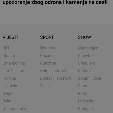
upozorenje zbog odrona i kamenja na cesti
VIJESTI
SPORT
SHOW
BIH
Nogomet
Napredujem
Mostar
Košarka
Showbiz
Crna kronika
Rukomet
Uređujem
Istražili smo
Ostali sportovi
Kultura
Politika
Borilački sportovi
Zanimljivosti
Hrvatska
Tenis
Čitam
Svijet
Party
Religija
Lifestyle
Gospodarstvo
Putujem