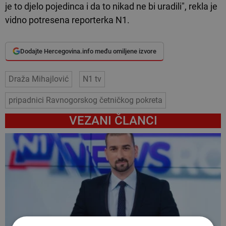
je to djelo pojedinca i da to nikad ne bi uradili", rekla je
vidno potresena reporterka N1.
Dodajte Hercegovina.info među omiljene izvore
Draža Mihajlović
N1 tv
pripadnici Ravnogorskog četničkog pokreta
VEZANI ČLANCI