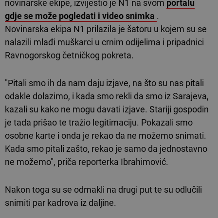
novinarske ekipe, izvijestio je N1 na svom
portalu
gdje se može pogledati i video snimka
.
Novinarska ekipa N1 prilazila je šatoru u kojem su se
nalazili mlađi muškarci u crnim odijelima i pripadnici
Ravnogorskog četničkog pokreta.
"Pitali smo ih da nam daju izjave, na što su nas pitali
odakle dolazimo, i kada smo rekli da smo iz Sarajeva,
kazali su kako ne mogu davati izjave. Stariji gospodin
je tada prišao te tražio legitimaciju. Pokazali smo
osobne karte i onda je rekao da ne možemo snimati.
Kada smo pitali zašto, rekao je samo da jednostavno
ne možemo", priča reporterka Ibrahimović.
Nakon toga su se odmakli na drugi put te su odlučili
snimiti par kadrova iz daljine.