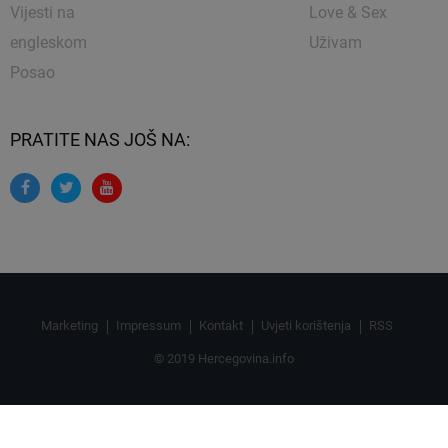
Vijesti na
Love & Sex
engleskom
Uživam
Posao
PRATITE NAS JOŠ NA:
Marketing
Impressum
Kontakt
Uvjeti korištenja
RSS
© 2019 Hercegovina.info