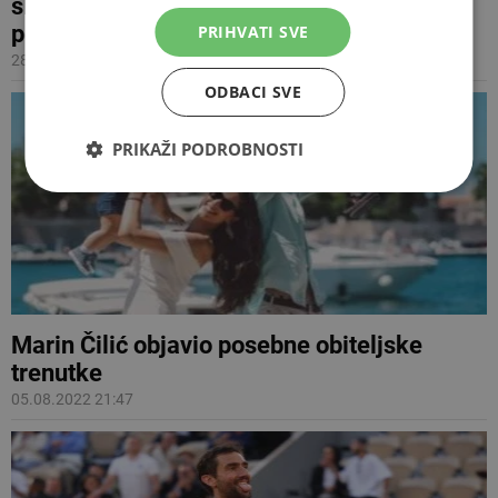
slavi petu godišnjicu braka, supruzi
posvetio objavu na društvenoj mreži
PRIHVATI SVE
28.04.2023 13:47
ODBACI SVE
PRIKAŽI PODROBNOSTI
Marin Čilić objavio posebne obiteljske
trenutke
05.08.2022 21:47