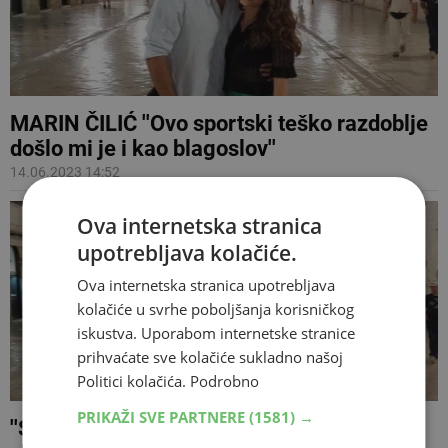
MARIN ČILIĆ ''Ovo sportski teško razdoblje
došlo mi je i kao blagoslov''
14.06.2023 14:52
Ova internetska stranica
upotrebljava kolačiće.
Ova internetska stranica upotrebljava
kolačiće u svrhe poboljšanja korisničkog
iskustva. Uporabom internetske stranice
prihvaćate sve kolačiće sukladno našoj
Politici kolačića.
Podrobno
PRIKAŽI SVE PARTNERE
(1581) →
''SVAKI DAN S TOBOM JE SLAVLJE'' Čilić