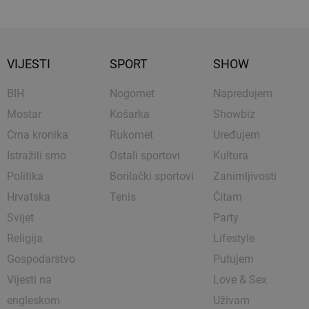
VIJESTI
SPORT
SHOW
BIH
Nogomet
Napredujem
Mostar
Košarka
Showbiz
Crna kronika
Rukomet
Uređujem
Istražili smo
Ostali sportovi
Kultura
Politika
Borilački sportovi
Zanimljivosti
Hrvatska
Tenis
Čitam
Svijet
Party
Religija
Lifestyle
Gospodarstvo
Putujem
Vijesti na
Love & Sex
engleskom
Uživam