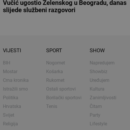
Vučić ugostio Zelenskog u Beogradu, danas
slijede službeni razgovori
VIJESTI
SPORT
SHOW
BIH
Nogomet
Napredujem
Mostar
Košarka
Showbiz
Crna kronika
Rukomet
Uređujem
Istražili smo
Ostali sportovi
Kultura
Politika
Borilački sportovi
Zanimljivosti
Hrvatska
Tenis
Čitam
Svijet
Party
Religija
Lifestyle