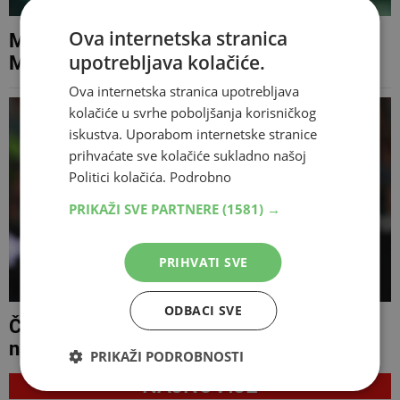
Ova internetska stranica
Marin Čilić u drugom kolu ATP turnira u
upotrebljava kolačiće.
Montrealu
Ova internetska stranica upotrebljava
kolačiće u svrhe poboljšanja korisničkog
iskustva. Uporabom internetske stranice
prihvaćate sve kolačiće sukladno našoj
Politici kolačića.
Podrobno
PRIKAŽI SVE PARTNERE
(1581) →
PRIHVATI SVE
ODBACI SVE
Čilić napreduje, promjene među vodećima
na ATP ljestvici
PRIKAŽI PODROBNOSTI
NAJNOVIJE