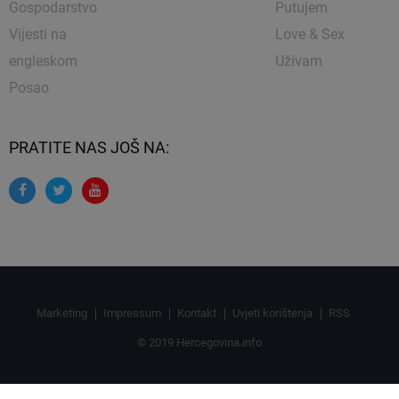
Gospodarstvo
Putujem
Vijesti na
Love & Sex
engleskom
Uživam
Posao
PRATITE NAS JOŠ NA:
Marketing
Impressum
Kontakt
Uvjeti korištenja
RSS
© 2019 Hercegovina.info