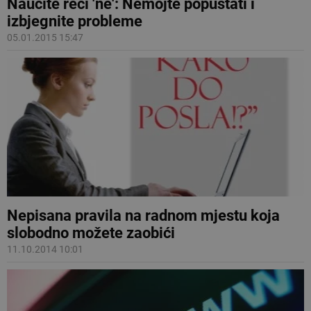
Naučite reći 'ne': Nemojte popuštati i
izbjegnite probleme
05.01.2015 15:47
Nepisana pravila na radnom mjestu koja
slobodno možete zaobići
11.10.2014 10:01