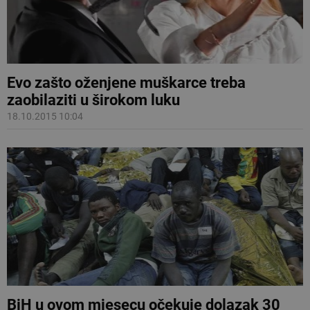
Evo zašto oženjene muškarce treba
zaobilaziti u širokom luku
18.10.2015 10:04
BiH u ovom mjesecu očekuje dolazak 30