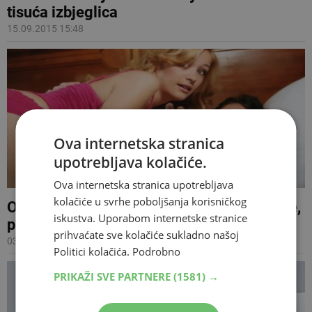
tisuća izbjeglica
15.09.2015 15:48
Ova internetska stranica
upotrebljava kolačiće.
Ova internetska stranica upotrebljava
kolačiće u svrhe poboljšanja korisničkog
Ove stvari nikada nemojte raditi za vrijeme,
iskustva. Uporabom internetske stranice
prije i nakon seksa
prihvaćate sve kolačiće sukladno našoj
03.08.2015 16:04
Politici kolačića.
Podrobno
PRIKAŽI SVE PARTNERE
(1581) →