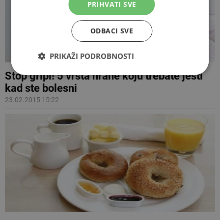
PRIHVATI SVE
ODBACI SVE
PRIKAŽI PODROBNOSTI
Stop gripi! 5 vrsta hrane koju trebate jesti
kad ste bolesni
23.02.2015 15:22