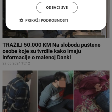
ODBACI SVE
PRIKAŽI PODROBNOSTI
TRAŽILI 50.000 KM Na slobodu puštene
osobe koje su tvrdile kako imaju
informacije o malenoj Danki
29.03.2024 15:12