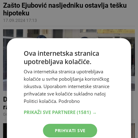
Zašto Ejubović nasljedniku ostavlja tešku
hipoteku
17.09.2024 17:13
Ova internetska stranica
upotrebljava kolačiće.
Ova internetska stranica upotrebljava
kolačiće u svrhe poboljšanja korisničkog
iskustva. Uporabom internetske stranice
prihvaćate sve kolačiće sukladno našoj
DVOJE PRIVEDENIH FUP u akciji zbog
Politici kolačića.
Podrobno
razbojničke krađe i iznude u HNŽ
PRIKAŽI SVE PARTNERE
(1581) →
04.04.2024 17:43
PRIHVATI SVE