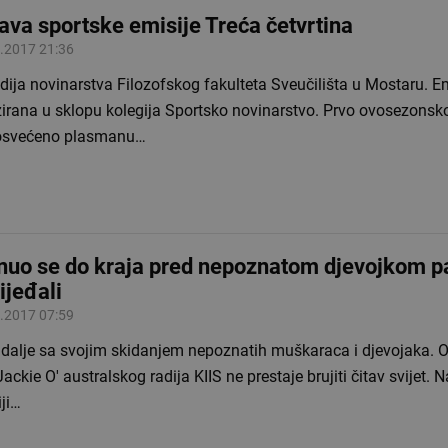
ava sportske emisije Treća četvrtina
.2017 21:36
udija novinarstva Filozofskog fakulteta Sveučilišta u Mostaru. Em
zirana u sklopu kolegija Sportsko novinarstvo. Prvo ovosezonsko
osvećeno plasmanu…
nuo se do kraja pred nepoznatom djevojkom p
ijeđali
.2017 07:59
e dalje sa svojim skidanjem nepoznatih muškaraca i djevojaka. 
ackie O' australskog radija KIIS ne prestaje brujiti čitav svijet. 
ji…