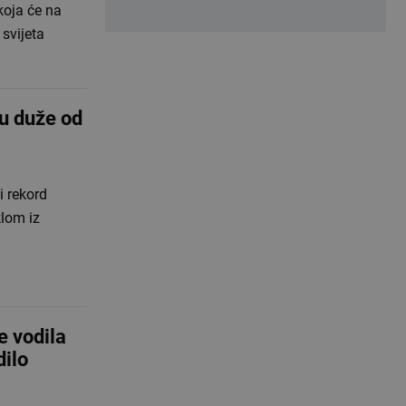
koja će na
 svijeta
u duže od
i rekord
klom iz
 vodila
dilo