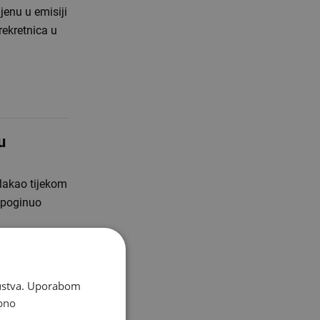
jenu u emisiji
rekretnica u
u
plakao tijekom
e poginuo
skustva. Uporabom
bno
mogla