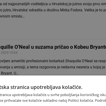
 od najpoznatijih voditeljica u Hrvatskoj je jutros svoju prvu sm
o jutro, Hrvatska' odradila u društvu Mirka Fodora. Velika je to p
ovnom smislu…
quille O'Neal u suzama pričao o Kobeu Bryant
.2020 19:04
vljeni američki profesionalni košarkaš Shaquille O'Neal se ras
vanja u emisiji, a tema razgovora je nedavna nesreća u kojoj j
 Bryant. U…
ska stranica upotrebljava kolačiće.
tranica upotrebljava kolačiće u svrhe poboljšanja korisničkog i
ce prihvaćate sve kolačiće sukladno našoj Politici kolačića.
Podro
ijana Batinić: Izletjela sam iz studija, nisam 