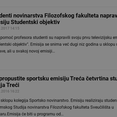
denti novinarstva Filozofskog fakulteta naprav
siju Studentski objektiv
.2017 14:15
z pomoć profesora studenti su napravili svoju prvu televizijsku e
entski objektiv". Emisija se snima već dugi niz godina u sklopu 
ve, ali u svakoj novoj emisiji…
propustite sportsku emisiju Treća četvrtina s
ija Treći
.2016 16:22
u sklopu kolegija Sportsko novinarstvo. Emisiju realiziraju studen
mskog Studija novinarstva Filozofskog fakulteta Sveučilišta u
aru.Emisija će biti u programu od…