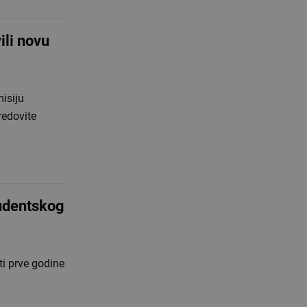
ili novu
misiju
redovite
tudentskog
ti prve godine