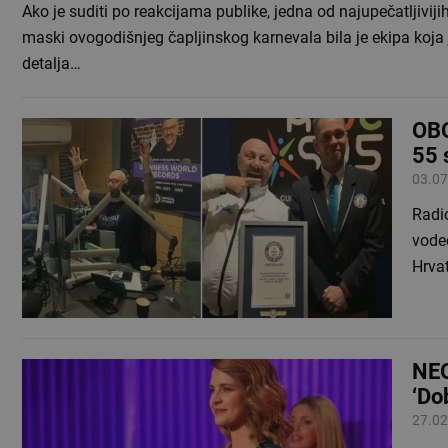
Ako je suditi po reakcijama publike, jedna od najupečatljiviji
maski ovogodišnjeg čapljinskog karnevala bila je ekipa koja 
detalja…
OBO
55 
03.07
Radio
vodeć
Hrvat
NEO
‘Do
27.02