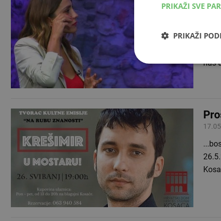
PRIKAŽI SVE PA
kont
09.12
PRIKAŽI PO
Uoči 
je tr
nas 
Pro
17.05
...bo
26.5
Kosa