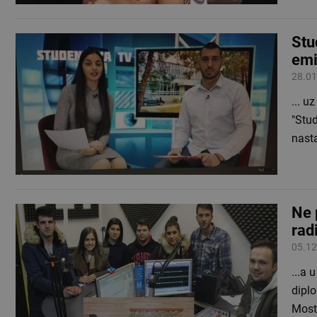
Stu
emi
28.01
... u
"Stud
nasta
Ne 
rad
05.12
...a 
diplo
Most