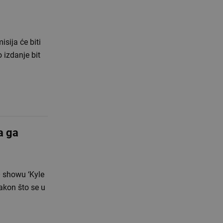
isija će biti
 izdanje bit
a ga
O showu ‘Kyle
Nakon što se u