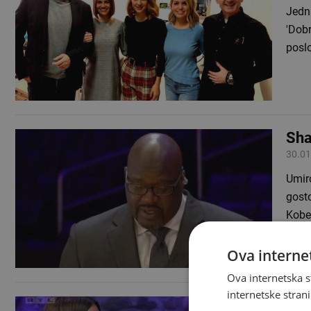
Jedna
'Dobr
posl
Sha
30.01
Umiro
gosto
Kobe
Ova internet
Ova internetska s
internetske strani
Mar