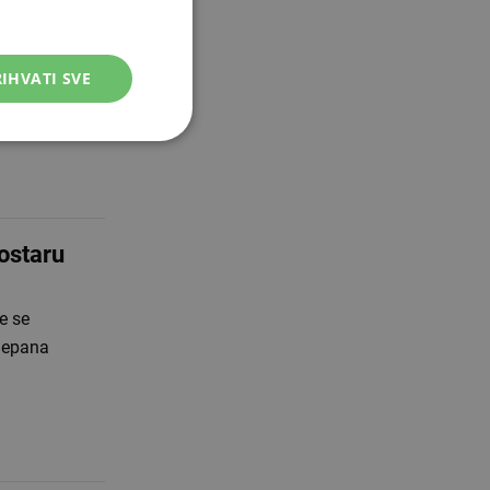
IHVATI SVE
 o tome koliko
u trag na sve
ostaru
e se
jepana