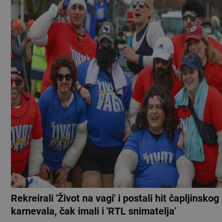
Rekreirali 'Život na vagi' i postali hit čapljinskog
karnevala, čak imali i 'RTL snimatelja'