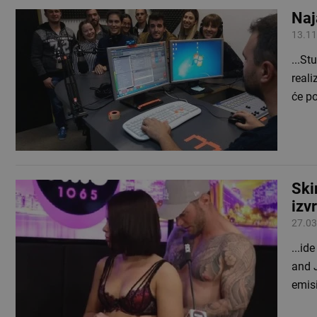
Naj
13.11
...St
reali
će p
Ski
izvr
27.03
...id
and J
emisi