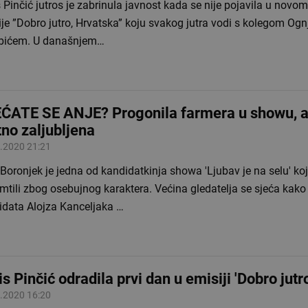
 Pinčić jutros je zabrinula javnost kada se nije pojavila u novo
ije ”Dobro jutro, Hrvatska” koju svakog jutra vodi s kolegom Og
bićem. U današnjem…
ĆATE SE ANJE? Progonila farmera u showu, a
tno zaljubljena
.2020 21:21
Boronjek je jedna od kandidatkinja showa 'Ljubav je na selu' k
tili zbog osebujnog karaktera. Većina gledatelja se sjeća kako 
idata Alojza Kanceljaka …
is Pinčić odradila prvi dan u emisiji 'Dobro jutro
.2020 16:20