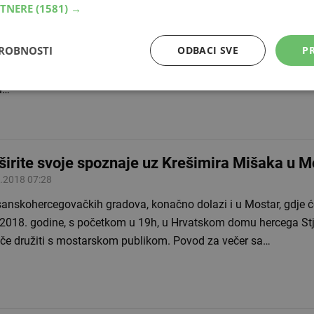
RTNERE
(1581) →
rolirati situaciju
.2019 19:35
DROBNOSTI
ODBACI SVE
PR
finala Života na vagi voditeljica Marijana Batinić progovorila je
aga na njoj ostavila ova sezona. "Teške, potresne priče ostavile s
u…
širite svoje spoznaje uz Krešimira Mišaka u M
.2018 07:28
sanskohercegovačkih gradova, konačno dolazi i u Mostar, gdje ć
.2018. godine, s početkom u 19h, u Hrvatskom domu hercega St
če družiti s mostarskom publikom. Povod za večer sa…