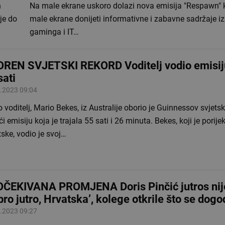
h
Na male ekrane uskoro dolazi nova emisija "Respawn" 
je do
male ekrane donijeti informativne i zabavne sadržaje iz
gaminga i IT…
REN SVJETSKI REKORD Voditelj vodio emisij
sati
.2023 09:04
 voditelj, Mario Bekes, iz Australije oborio je Guinnessov svjetsk
i emisiju koja je trajala 55 sati i 26 minuta. Bekes, koji je porije
ske, vodio je svoj…
ČEKIVANA PROMJENA Doris Pinčić jutros nije
bro jutro, Hrvatska’, kolege otkrile što se dogo
.2023 09:27