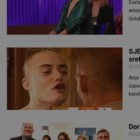
Doris
emis
Golu
SJE
sre
03.02
Anja 
zapam
kand
Dor
03.02