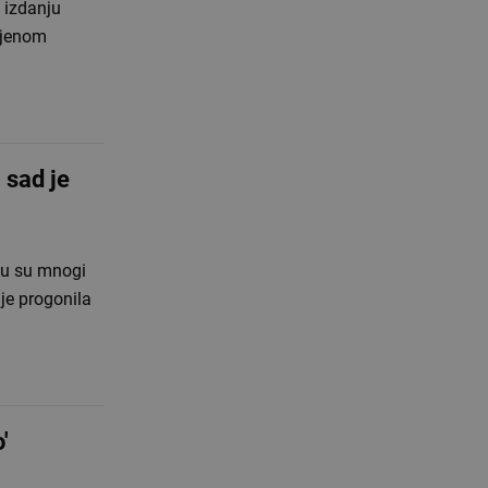
m izdanju
njenom
 sad je
oju su mnogi
je progonila
'