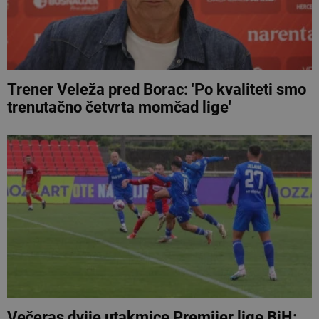
Trener Veleža pred Borac: 'Po kvaliteti smo
trenutačno četvrta momčad lige'
Večeras dvije utakmice Premijer lige BiH: