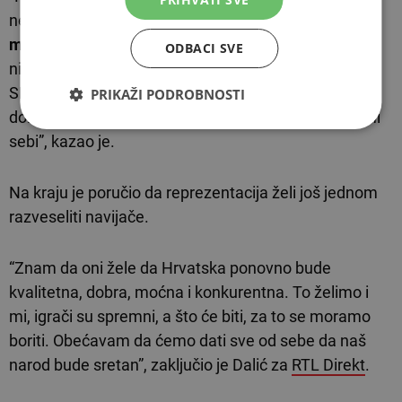
nemam nikakav pritisak. Nakon dvije svjetske
medalje
, nakon svega što smo napravili, nema
ODBACI SVE
nikakvog pritiska. Mi ne moramo ništa. Mi idemo na
SP da budemo dobri i da prezentiramo Hrvatsku u
PRIKAŽI PODROBNOSTI
dobrom svjetlu. Pritisak možemo stvoriti jedino sami
sebi”, kazao je.
Na kraju je poručio da reprezentacija želi još jednom
razveseliti navijače.
“Znam da oni žele da Hrvatska ponovno bude
kvalitetna, dobra, moćna i konkurentna. To želimo i
mi, igrači su spremni, a što će biti, za to se moramo
boriti. Obećavam da ćemo dati sve od sebe da naš
narod bude sretan”, zaključio je Dalić za
RTL Direkt
.