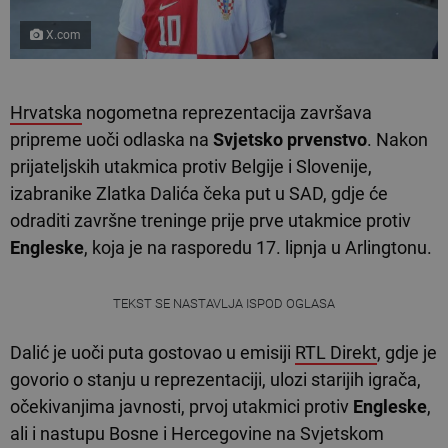
X.com
Hrvatska
nogometna reprezentacija završava
pripreme uoči odlaska na
Svjetsko prvenstvo
. Nakon
prijateljskih utakmica protiv Belgije i Slovenije,
izabranike Zlatka Dalića čeka put u SAD, gdje će
odraditi završne treninge prije prve utakmice protiv
Engleske
, koja je na rasporedu 17. lipnja u Arlingtonu.
TEKST SE NASTAVLJA ISPOD OGLASA
Dalić je uoči puta gostovao u emisiji
RTL Direkt
, gdje je
govorio o stanju u reprezentaciji, ulozi starijih igrača,
očekivanjima javnosti, prvoj utakmici protiv
Engleske
,
ali i nastupu Bosne i Hercegovine na Svjetskom