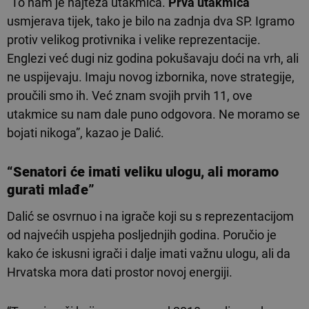
“To nam je najteža utakmica.
Prva utakmica
usmjerava tijek, tako je bilo na zadnja dva SP. Igramo
protiv velikog protivnika i velike reprezentacije.
Englezi već dugi niz godina pokušavaju doći na vrh, ali
ne uspijevaju. Imaju novog izbornika, nove strategije,
proučili smo ih. Već znam svojih prvih 11, ove
utakmice su nam dale puno odgovora. Ne moramo se
bojati nikoga”, kazao je Dalić.
“
Senatori
će imati veliku ulogu, ali moramo
gurati mlađe”
Dalić se osvrnuo i na igrače koji su s reprezentacijom
od najvećih uspjeha posljednjih godina. Poručio je
kako će iskusni igrači i dalje imati važnu ulogu, ali da
Hrvatska mora dati prostor novoj energiji.