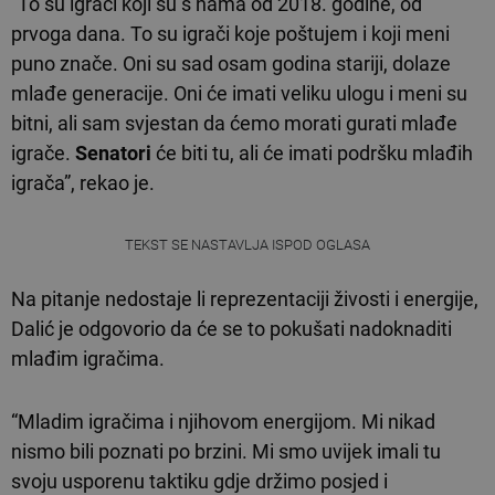
“To su igrači koji su s nama od 2018. godine, od
prvoga dana. To su igrači koje poštujem i koji meni
puno znače. Oni su sad osam godina stariji, dolaze
mlađe generacije. Oni će imati veliku ulogu i meni su
bitni, ali sam svjestan da ćemo morati gurati mlađe
igrače.
Senatori
će biti tu, ali će imati podršku mlađih
igrača”, rekao je.
TEKST SE NASTAVLJA ISPOD OGLASA
Na pitanje nedostaje li reprezentaciji živosti i energije,
Dalić je odgovorio da će se to pokušati nadoknaditi
mlađim igračima.
“Mladim igračima i njihovom energijom. Mi nikad
nismo bili poznati po brzini. Mi smo uvijek imali tu
svoju usporenu taktiku gdje držimo posjed i