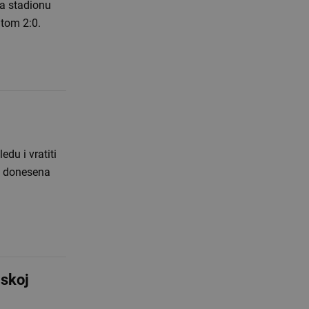
na stadionu
tom 2:0.
du i vratiti
ka donesena
jskoj