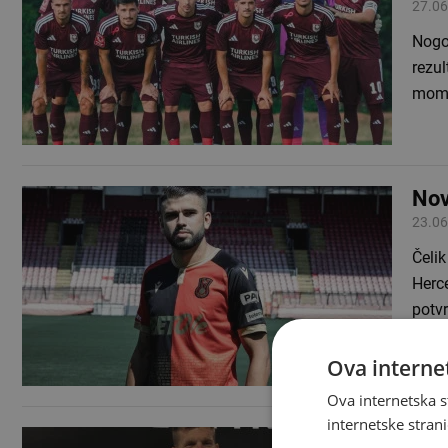
27.06
Nogom
rezul
momč
Nov
23.06
Čelik
Herce
potv
Ova internet
Ova internetska s
internetske strani
Sim