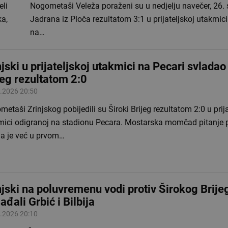
eli
Nogometaši Veleža poraženi su u nedjelju navečer, 26. 
ka,
Jadrana iz Ploča rezultatom 3:1 u prijateljskoj utakmic
na…
njski u prijateljskoj utakmici na Pecari svladao
jeg rezultatom 2:0
.2026 20:50
etaši Zrinjskog pobijedili su Široki Brijeg rezultatom 2:0 u prija
mici odigranoj na stadionu Pecara. Mostarska momčad pitanje 
ila je već u prvom…
njski na poluvremenu vodi protiv Širokog Brije
ađali Grbić i Bilbija
.2026 20:10