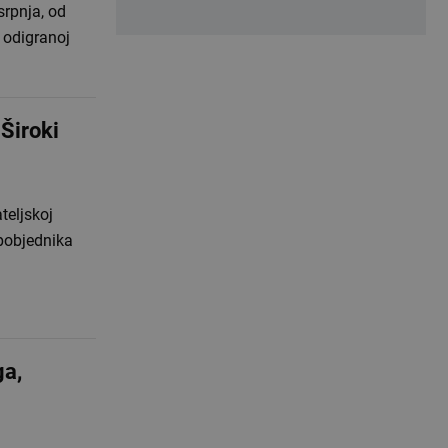
srpnja, od
i odigranoj
 Široki
teljskoj
pobjednika
ga,