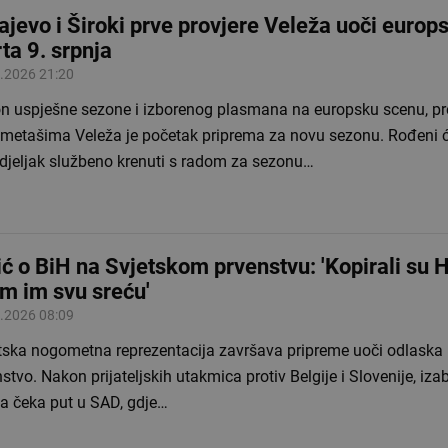
ajevo i Široki prve provjere Veleža uoči europ
rta 9. srpnja
.2026 21:20
n uspješne sezone i izborenog plasmana na europsku scenu, pr
metašima Veleža je početak priprema za novu sezonu. Rođeni 
djeljak službeno krenuti s radom za sezonu…
ić o BiH na Svjetskom prvenstvu: 'Kopirali su 
im im svu sreću'
.2026 08:09
tska nogometna reprezentacija završava pripreme uoči odlaska 
stvo. Nakon prijateljskih utakmica protiv Belgije i Slovenije, iza
ća čeka put u SAD, gdje…