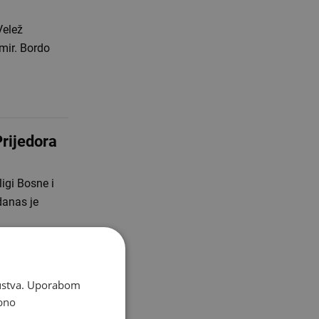
Velež
tmir. Bordo
Prijedora
igi Bosne i
danas je
skustva. Uporabom
bno
 u kakav