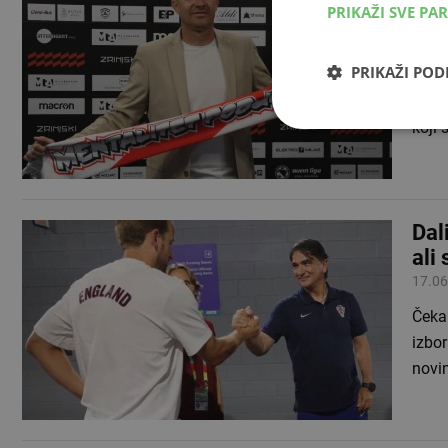
PRIKAŽI SVE PA
smo 
20.06
PRIKAŽI PO
Simo
Zrinj
koji 
Dal
ali
17.06
Čeka 
izbor
novi