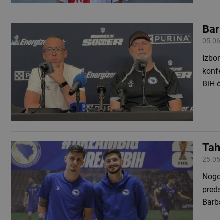
Bar
05.06
Izbo
konfe
BiH ć
Tah
25.05
Nogo
preds
Barba