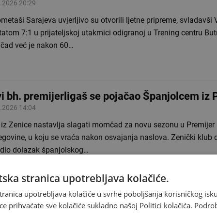
.2026 20:29
etaši Sarajeva uvjerljivo su otvorili ljetne pripreme, svladavši 
tatom 7:1 u prijateljskoj utakmici odigranoj u Trening centru Bu
ad već je nakon 60…
i bh. premijerligaš se pojačao Španjolcem iz 
.2026 14:04
 iz Zenice nastavlja slagati momčad za novu sezonu u Premijer l
govine, u koju se vraća nakon osvajanja naslova. Zenički klub 
rdio dolazak španjolskog…
ska stranica upotrebljava kolačiće.
tranica upotrebljava kolačiće u svrhe poboljšanja korisničkog i
ce prihvaćate sve kolačiće sukladno našoj Politici kolačića.
Podro
on Rožman predstavljen u Zrinjskom: 'Znamo