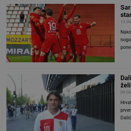
Sar
sta
13.06
Nako
nogo
pone
Dal
žel
09.06
Hrva
prven
Dali