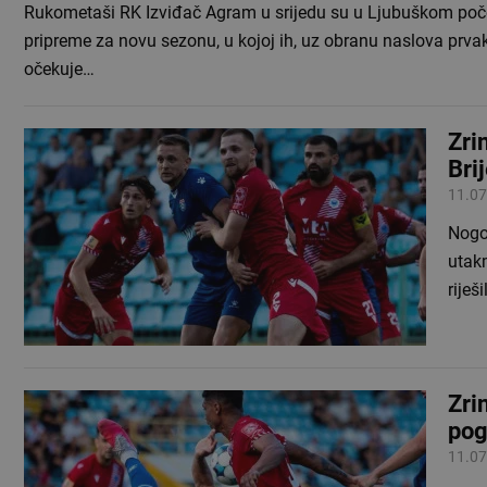
Rukometaši RK Izviđač Agram u srijedu su u Ljubuškom poč
pripreme za novu sezonu, u kojoj ih, uz obranu naslova prva
očekuje…
Zri
Bri
11.07
Nogom
utak
riješ
Zri
pog
11.07