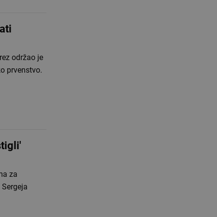
ati
rez održao je
ko prvenstvo.
igli'
ma za
i Sergeja