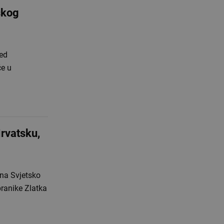
skog
ed
će u
Hrvatsku,
na Svjetsko
branike Zlatka