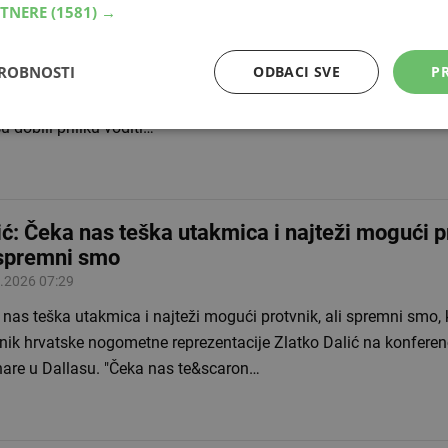
RTNERE
(1581) →
klub došli i koji su ciljevi'
.2026 12:38
DROBNOSTI
ODBACI SVE
PR
n Rožman službeno je predstavljen kao novi šef stručnog stož
ski. Slovenski stručnjak na klupu Plemića stiže kao jedan od ml
su dobili priliku voditi…
ić: Čeka nas teška utakmica i najteži mogući p
 spremni smo
.2026 07:29
nas teška utakmica i najteži mogući protvnik, ali spremni smo, 
nik hrvatske nogometne reprezentacije Zlatko Dalić na konferenc
nare u Dallasu. "Čeka nas te&scaron…