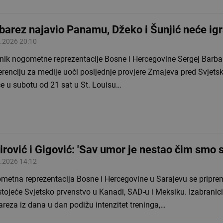
barez najavio Panamu, Džeko i Šunjić neće igr
.2026 20:10
rnik nogometne reprezentacije Bosne i Hercegovine Sergej Barba
renciju za medije uoči posljednje provjere Zmajeva pred Svjets
e u subotu od 21 sat u St. Louisu…
irović i Gigović: 'Sav umor je nestao čim smo st
.2026 14:12
metna reprezentacija Bosne i Hercegovine u Sarajevu se pripre
tojeće Svjetsko prvenstvo u Kanadi, SAD-u i Meksiku. Izabranic
reza iz dana u dan podižu intenzitet treninga,…