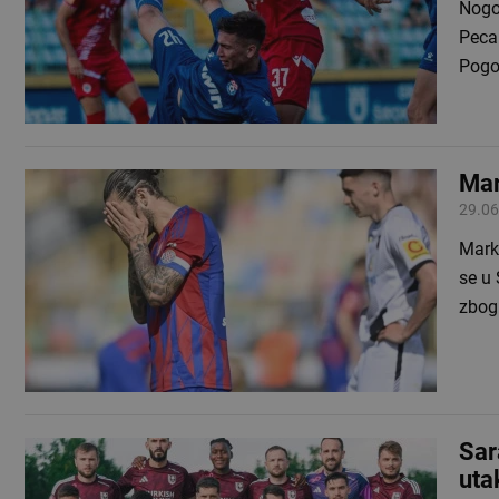
Nogom
Peca
Pogot
Mar
29.06
Marko
se u 
zbog
Sar
uta