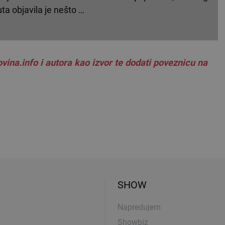
ta objavila je nešto …
vina.info i autora kao izvor te dodati poveznicu na
SHOW
Napredujem
Showbiz