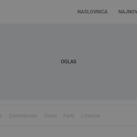
NASLOVNICA
NAJNOV
OGLAS
a
Zanimljivosti
Čitam
Party
Lifestyle