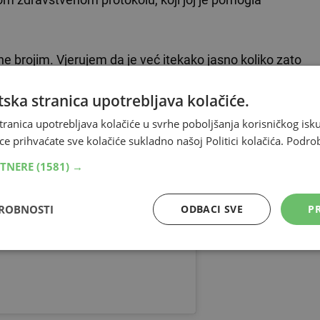
e brojim. Vjerujem da je već itekako jasno koliko zato
j objavi.
ska stranica upotrebljava kolačiće.
tranica upotrebljava kolačiće u svrhe poboljšanja korisničkog i
ce prihvaćate sve kolačiće sukladno našoj Politici kolačića.
Podro
RTNERE
(1581) →
DROBNOSTI
ODBACI SVE
PR