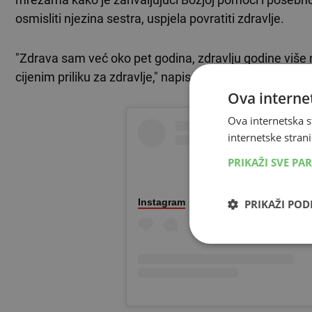
osmisliti njezina sestra, uspjela povratiti zdravlje.
"Zdrava sam već oko pet godina, zdravlju godine više n
cijenim priliku za zdravlje," napisala je Nika u emotivno
Ova internet
Ova internetska s
internetske strani
PRIKAŽI SVE PA
Instagram
PRIKAŽI PO