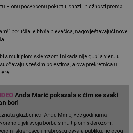
otu – onu posvećenu pokretu, snazi i nježnosti prema
!" poručila je bivša pjevačica, nagovještavajući nove
la.
bi s multiplom sklerozom i nikada nije gubila vjeru u
e suočavaju s teškim bolestima, a ova prekretnica u
jere.
IDEO
Anđa Marić pokazala s čim se svaki
an bori
oznata glazbenica, Anđa Marić, već godinama
voreno dijeli svoju borbu s multiplom sklerozom.
vojom iskrenošću i hrabrošću osvaja publiku, no ovog