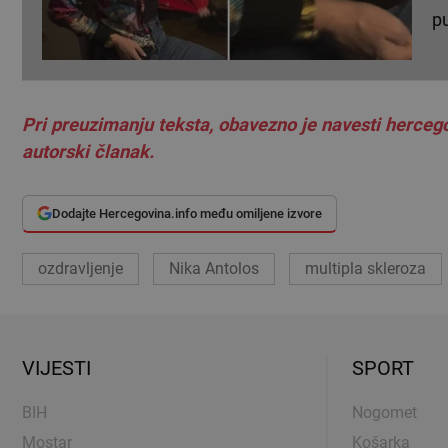
pu
Pri preuzimanju teksta, obavezno je navesti hercego
autorski članak.
Dodajte Hercegovina.info među omiljene izvore
ozdravljenje
Nika Antolos
multipla skleroza
VIJESTI
SPORT
BIH
Nogomet
Mostar
Košarka