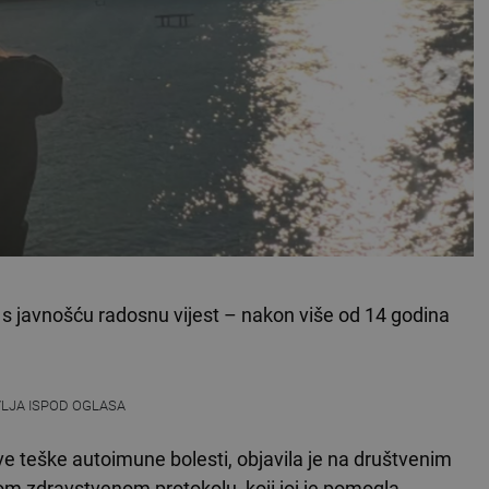
 je s javnošću radosnu vijest – nakon više od 14 godina
VLJA ISPOD OGLASA
e teške autoimune bolesti, objavila je na društvenim
m zdravstvenom protokolu, koji joj je pomogla