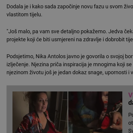
Dodala je i kako sada započinje novu fazu u svom živ
vlastitom tijelu.
"Još malo, pa vam sve detaljno pokažemo. Jedva čekam
projekte koji će biti usmjereni na zdravlje i dobrobit tije
Podsjetimo, Nika Antolos javno je govorila o svojoj bor
izlječenje. Njezina priča inspiracija je mnogima koji s
njezinom životu još je jedan dokaz snage, upornosti i v
V
d
P
ot
S