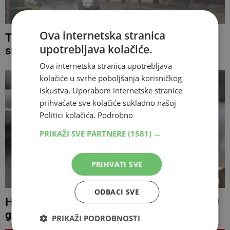
Ova internetska stranica
Trebinje dočekalo kišu nakon dugotrajne
upotrebljava kolačiće.
suše
Ova internetska stranica upotrebljava
kolačiće u svrhe poboljšanja korisničkog
iskustva. Uporabom internetske stranice
prihvaćate sve kolačiće sukladno našoj
Politici kolačića.
Podrobno
PRIKAŽI SVE PARTNERE
(1581) →
PRIHVATI SVE
ODBACI SVE
Hercegovac u Smartu prevozio gotovo 690
grama speeda, uhitila ga policija
PRIKAŽI PODROBNOSTI