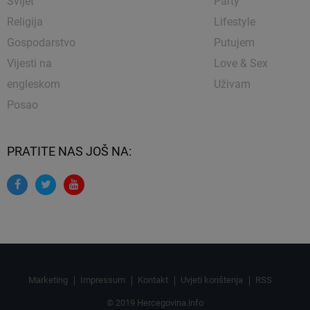
Svijet
Party
Religija
Lifestyle
Gospodarstvo
Putujem
Vijesti na
Love & Sex
engleskom
Uživam
Posao
PRATITE NAS JOŠ NA:
Marketing
Impressum
Kontakt
Uvjeti korištenja
RSS
© 2019 Hercegovina.info