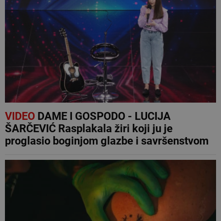
VIDEO
DAME I GOSPODO - LUCIJA
ŠARČEVIĆ Rasplakala žiri koji ju je
proglasio boginjom glazbe i savršenstvom