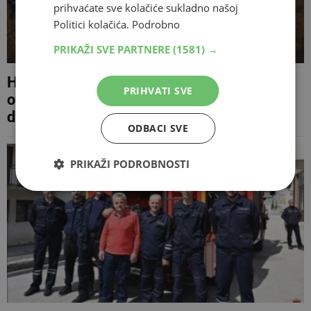
prihvaćate sve kolačiće sukladno našoj
Politici kolačića.
Podrobno
PRIKAŽI SVE PARTNERE
(1581) →
Hercegovac osumnjičen da je susjedu
PRIHVATI SVE
otrovao pašnjak i hranu za stoku, uginule
dvije krave
ODBACI SVE
PRIKAŽI PODROBNOSTI