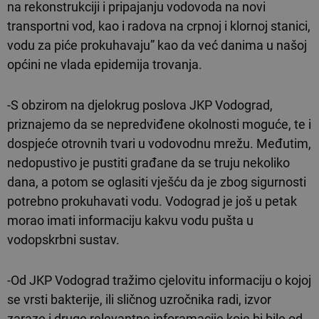
na rekonstrukciji i pripajanju vodovoda na novi
transportni vod, kao i radova na crpnoj i klornoj stanici,
vodu za piće prokuhavaju” kao da već danima u našoj
općini ne vlada epidemija trovanja.
-S obzirom na djelokrug poslova JKP Vodograd,
priznajemo da se nepredviđene okolnosti moguće, te i
dospjeće otrovnih tvari u vodovodnu mrežu. Međutim,
nedopustivo je pustiti građane da se truju nekoliko
dana, a potom se oglasiti vješću da je zbog sigurnosti
potrebno prokuhavati vodu. Vodograd je još u petak
morao imati informaciju kakvu vodu pušta u
vodopskrbni sustav.
-Od JKP Vodograd tražimo cjelovitu informaciju o kojoj
se vrsti bakterije, ili sličnog uzročnika radi, izvor
zaraze i druge relevantne inforamacije koje bi bile od