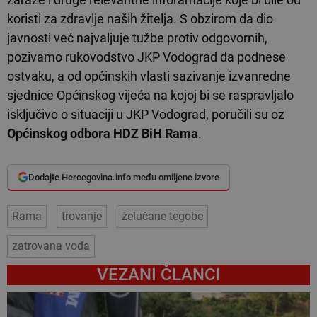
koristi za zdravlje naših žitelja. S obzirom da dio
javnosti već najvaljuje tužbe protiv odgovornih,
pozivamo rukovodstvo JKP Vodograd da podnese
ostvaku, a od općinskih vlasti sazivanje izvanredne
sjednice Općinskog vijeća na kojoj bi se raspravljalo
isključivo o situaciji u JKP Vodograd, poručili su oz
Općinskog odbora HDZ BiH Rama
.
Dodajte Hercegovina.info među omiljene izvore
Rama
trovanje
želučane tegobe
zatrovana voda
VEZANI ČLANCI