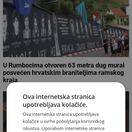
U Rumbocima otvoren 63 metra dug mural
posvećen hrvatskim braniteljima ramskog
kraja
Ova internetska stranica
upotrebljava kolačiće.
Ova internetska stranica upotrebljava
kolačiće u svrhe poboljšanja korisničkog
iskustva. Uporabom internetske stranice