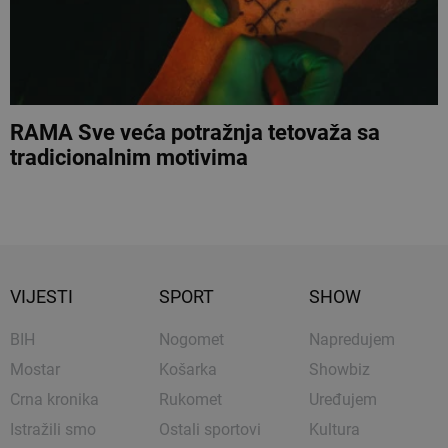
RAMA Sve veća potražnja tetovaža sa
tradicionalnim motivima
VIJESTI
SPORT
SHOW
BIH
Nogomet
Napredujem
Mostar
Košarka
Showbiz
Crna kronika
Rukomet
Uređujem
Istražili smo
Ostali sportovi
Kultura