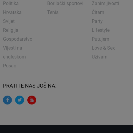
Politika
Borilački sportovi
Zanimljivosti
Hrvatska
Tenis
Čitam
Svijet
Party
Religija
Lifestyle
Gospodarstvo
Putujem
Vijesti na
Love & Sex
engleskom
Uživam
Posao
PRATITE NAS JOŠ NA: