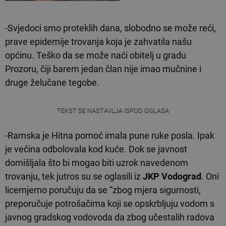
-Svjedoci smo proteklih dana, slobodno se može reći,
prave epidemije trovanja koja je zahvatila našu
općinu. Teško da se može naći obitelj u gradu
Prozoru, čiji barem jedan član nije imao mučnine i
druge želučane tegobe.
TEKST SE NASTAVLJA ISPOD OGLASA
-Ramska je Hitna pomoć imala pune ruke posla. Ipak
je većina odbolovala kod kuće. Dok se javnost
domišljala što bi mogao biti uzrok navedenom
trovanju, tek jutros su se oglasili iz
JKP Vodograd
. Oni
licemjerno poručuju da se “zbog mjera sigurnosti,
preporučuje potrošačima koji se opskrbljuju vodom s
javnog gradskog vodovoda da zbog učestalih radova