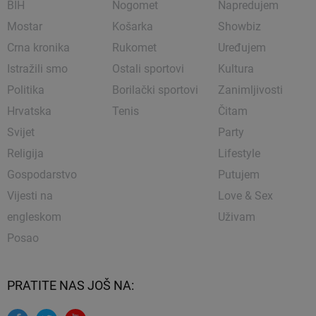
BIH
Nogomet
Napredujem
Mostar
Košarka
Showbiz
Crna kronika
Rukomet
Uređujem
Istražili smo
Ostali sportovi
Kultura
Politika
Borilački sportovi
Zanimljivosti
Hrvatska
Tenis
Čitam
Svijet
Party
Religija
Lifestyle
Gospodarstvo
Putujem
Vijesti na
Love & Sex
engleskom
Uživam
Posao
PRATITE NAS JOŠ NA: