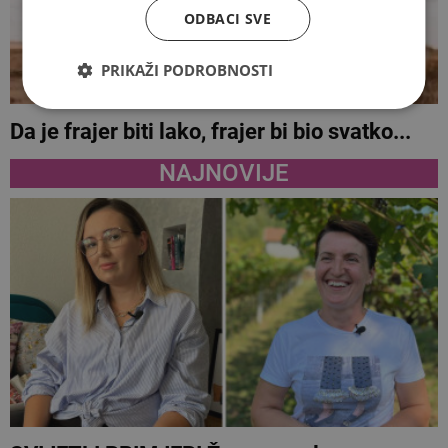
ODBACI SVE
PRIKAŽI PODROBNOSTI
Da je frajer biti lako, frajer bi bio svatko...
NAJNOVIJE