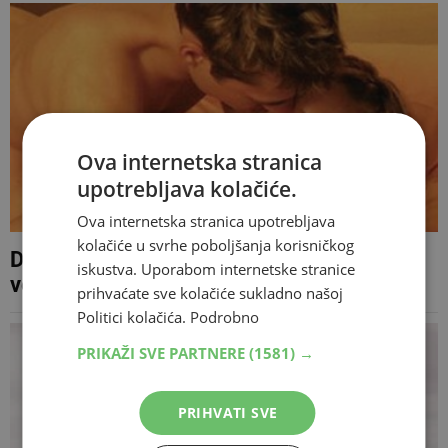
Ova internetska stranica
upotrebljava kolačiće.
Ova internetska stranica upotrebljava
kolačiće u svrhe poboljšanja korisničkog
Doktori izdali upozorenje: Opasno je što
iskustva. Uporabom internetske stranice
većina radi prije seksa
prihvaćate sve kolačiće sukladno našoj
Politici kolačića.
Podrobno
PRIKAŽI SVE PARTNERE
(1581) →
PRIHVATI SVE