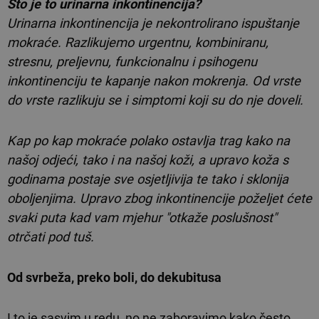
Što je to urinarna inkontinencija?
Urinarna inkontinencija je nekontrolirano ispuštanje
mokraće. Razlikujemo urgentnu, kombiniranu,
stresnu, preljevnu, funkcionalnu i psihogenu
inkontinenciju te kapanje nakon mokrenja. Od vrste
do vrste razlikuju se i simptomi koji su do nje doveli.
Kap po kap mokraće polako ostavlja trag kako na
našoj odjeći, tako i na našoj koži, a upravo koža s
godinama postaje sve osjetljivija te tako i sklonija
oboljenjima. Upravo zbog inkontinencije poželjet ćete
svaki puta kad vam mjehur "otkaže poslušnost"
otrčati pod tuš.
Od svrbeža, preko boli, do dekubitusa
I to je sasvim u redu, no ne zaboravimo kako često