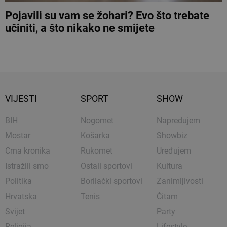
Pojavili su vam se žohari? Evo što trebate
učiniti, a što nikako ne smijete
VIJESTI
SPORT
SHOW
BIH
Nogomet
Napredujem
Mostar
Košarka
Showbiz
Crna kronika
Rukomet
Uređujem
Istražili smo
Ostali sportovi
Kultura
Politika
Borilački sportovi
Zanimljivosti
Hrvatska
Tenis
Čitam
Svijet
Party
Religija
Lifestyle