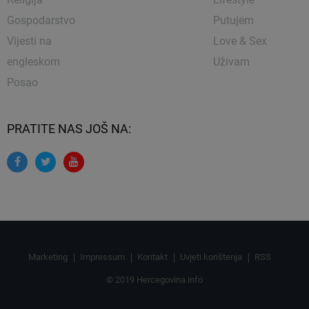
Gospodarstvo
Putujem
Vijesti na
Love & Sex
engleskom
Uživam
Posao
PRATITE NAS JOŠ NA:
Marketing
Impressum
Kontakt
Uvjeti korištenja
RSS
© 2019 Hercegovina.info