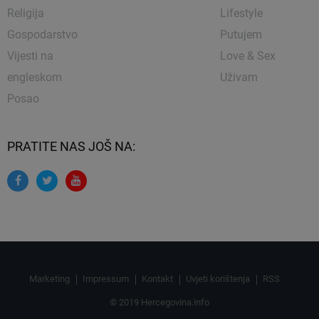
Religija
Lifestyle
Gospodarstvo
Putujem
Vijesti na
Love & Sex
engleskom
Uživam
Posao
PRATITE NAS JOŠ NA:
Marketing
Impressum
Kontakt
Uvjeti korištenja
RSS
© 2019 Hercegovina.info