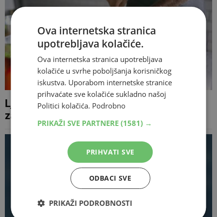
Ova internetska stranica
upotrebljava kolačiće.
Ova internetska stranica upotrebljava
kolačiće u svrhe poboljšanja korisničkog
iskustva. Uporabom internetske stranice
prihvaćate sve kolačiće sukladno našoj
Ljetna namirnica koja čuva srce i lagana je
Politici kolačića.
Podrobno
za želudac
PRIKAŽI SVE PARTNERE
(1581) →
PRIHVATI SVE
ODBACI SVE
PRIKAŽI PODROBNOSTI