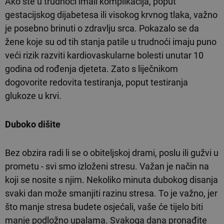
Ako ste u trudnoći imali komplikacija, poput
gestacijskog dijabetesa ili visokog krvnog tlaka, važno
je posebno brinuti o zdravlju srca. Pokazalo se da
žene koje su od tih stanja patile u trudnoći imaju puno
veći rizik razviti kardiovaskularne bolesti unutar 10
godina od rođenja djeteta. Zato s liječnikom
dogovorite redovita testiranja, poput testiranja
glukoze u krvi.
Duboko dišite
Bez obzira radi li se o obiteljskoj drami, poslu ili gužvi u
prometu - svi smo izloženi stresu. Važan je način na
koji se nosite s njim. Nekoliko minuta dubokog disanja
svaki dan može smanjiti razinu stresa. To je važno, jer
što manje stresa budete osjećali, vaše će tijelo biti
manje podložno upalama. Svakoga dana pronađite