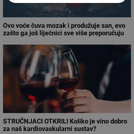
Ovo voće čuva mozak i produžuje san, evo
zašto ga još liječnici sve više preporučuju
STRUČNJACI OTKRILI Koliko je vino dobro
za naš kardiovaskularni sustav?