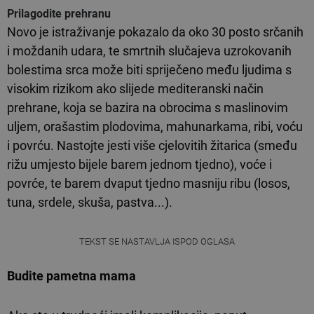
Prilagodite prehranu
Novo je istraživanje pokazalo da oko 30 posto srčanih
i moždanih udara, te smrtnih slučajeva uzrokovanih
bolestima srca može biti spriječeno među ljudima s
visokim rizikom ako slijede mediteranski način
prehrane, koja se bazira na obrocima s maslinovim
uljem, orašastim plodovima, mahunarkama, ribi, voću
i povrću. Nastojte jesti više cjelovitih žitarica (smeđu
rižu umjesto bijele barem jednom tjedno), voće i
povrće, te barem dvaput tjedno masniju ribu (losos,
tuna, srdele, skuša, pastva...).
TEKST SE NASTAVLJA ISPOD OGLASA
Budite pametna mama