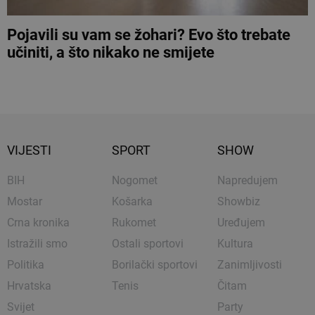
Pojavili su vam se žohari? Evo što trebate
učiniti, a što nikako ne smijete
VIJESTI
SPORT
SHOW
BIH
Nogomet
Napredujem
Mostar
Košarka
Showbiz
Crna kronika
Rukomet
Uređujem
Istražili smo
Ostali sportovi
Kultura
Politika
Borilački sportovi
Zanimljivosti
Hrvatska
Tenis
Čitam
Svijet
Party