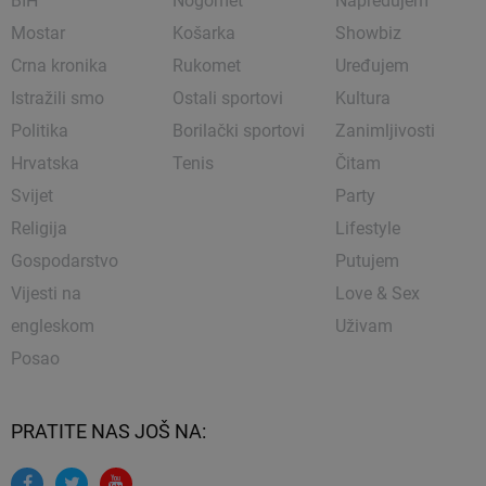
BIH
Nogomet
Napredujem
Mostar
Košarka
Showbiz
Crna kronika
Rukomet
Uređujem
Istražili smo
Ostali sportovi
Kultura
Politika
Borilački sportovi
Zanimljivosti
Hrvatska
Tenis
Čitam
Svijet
Party
Religija
Lifestyle
Gospodarstvo
Putujem
Vijesti na
Love & Sex
engleskom
Uživam
Posao
PRATITE NAS JOŠ NA: