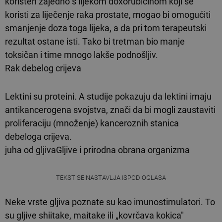
korišten zajedno s lijekom doxorubicinom koji se
koristi za liječenje raka prostate, mogao bi omogućiti
smanjenje doza toga lijeka, a da pri tom terapeutski
rezultat ostane isti. Tako bi tretman bio manje
toksičan i time mnogo lakše podnošljiv.
Rak debelog crijeva
Lektini su proteini. A studije pokazuju da lektini imaju
antikancerogena svojstva, znači da bi mogli zaustaviti
proliferaciju (množenje) kanceroznih stanica
debeloga crijeva.
juha od gljivaGljive i prirodna obrana organizma
TEKST SE NASTAVLJA ISPOD OGLASA
Neke vrste gljiva poznate su kao imunostimulatori. To
su gljive shiitake, maitake ili „kovrčava kokica"