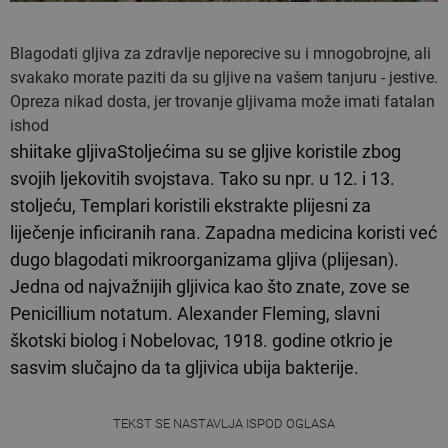
Blagodati gljiva za zdravlje neporecive su i mnogobrojne, ali
svakako morate paziti da su gljive na vašem tanjuru - jestive.
Opreza nikad dosta, jer trovanje gljivama može imati fatalan
ishod
shiitake gljivaStoljećima su se gljive koristile zbog
svojih ljekovitih svojstava. Tako su npr. u 12. i 13.
stoljeću, Templari koristili ekstrakte plijesni za
liječenje inficiranih rana. Zapadna medicina koristi već
dugo blagodati mikroorganizama gljiva (plijesan).
Jedna od najvažnijih gljivica kao što znate, zove se
Penicillium notatum. Alexander Fleming, slavni
škotski biolog i Nobelovac, 1918. godine otkrio je
sasvim slučajno da ta gljivica ubija bakterije.
TEKST SE NASTAVLJA ISPOD OGLASA