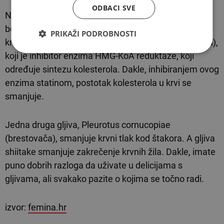
ODBACI SVE
Neke vrste gljiva također štite i od kardiovaskularnih
bolesti, kao npr. gljiva Pleurotus eryngii (Poljska
PRIKAŽI PODROBNOSTI
krivonoška). Ta gljiva vrši sintezu mevinolina (statina),
koji je inhibitor enzima HMG-KoA reduktaze, koji
određuje sintezu kolesterola. Dakle, inhibiranjem ovog
enzima statinom, postotak kolesterola u krvi se
smanjuje.
Jedna druga gljiva, Pleurotus cornucopiae
(brestovača), smanjuje krvni tlak kod štakora. A gljiva
shiitake smanjuje zakrečenje krvnih žila. Dakle, imate
puno dobrih razloga da uživate u delicijama s
gljivama, ali svakako pazite o kojima se točno radi.
izvor:
femina.hr