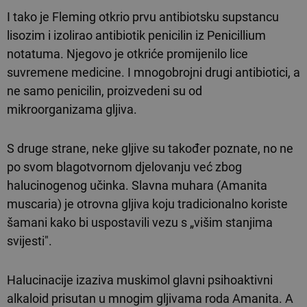
I tako je Fleming otkrio prvu antibiotsku supstancu
lisozim i izolirao antibiotik penicilin iz Penicillium
notatuma. Njegovo je otkriće promijenilo lice
suvremene medicine. I mnogobrojni drugi antibiotici, a
ne samo penicilin, proizvedeni su od
mikroorganizama gljiva.
S druge strane, neke gljive su također poznate, no ne
po svom blagotvornom djelovanju već zbog
halucinogenog učinka. Slavna muhara (Amanita
muscaria) je otrovna gljiva koju tradicionalno koriste
šamani kako bi uspostavili vezu s „višim stanjima
svijesti".
Halucinacije izaziva muskimol glavni psihoaktivni
alkaloid prisutan u mnogim gljivama roda Amanita. A