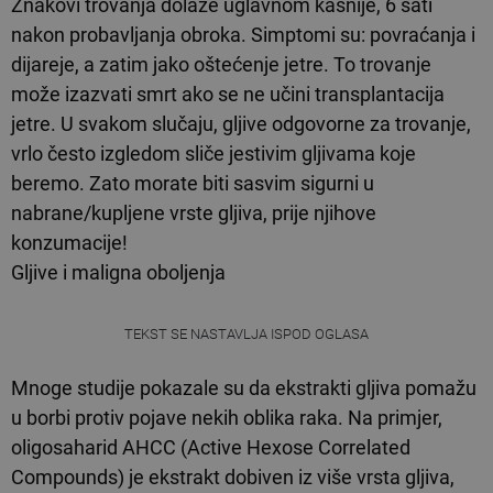
Znakovi trovanja dolaze uglavnom kasnije, 6 sati
nakon probavljanja obroka. Simptomi su: povraćanja i
dijareje, a zatim jako oštećenje jetre. To trovanje
može izazvati smrt ako se ne učini transplantacija
jetre. U svakom slučaju, gljive odgovorne za trovanje,
vrlo često izgledom sliče jestivim gljivama koje
beremo. Zato morate biti sasvim sigurni u
nabrane/kupljene vrste gljiva, prije njihove
konzumacije!
Gljive i maligna oboljenja
TEKST SE NASTAVLJA ISPOD OGLASA
Mnoge studije pokazale su da ekstrakti gljiva pomažu
u borbi protiv pojave nekih oblika raka. Na primjer,
oligosaharid AHCC (Active Hexose Correlated
Compounds) je ekstrakt dobiven iz više vrsta gljiva,