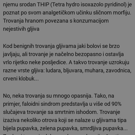
njemu srodan THIP (Tetra hydro isoxazolo pyridinol) je
poznat po svom analgetičkom učinku sličnom morfiju.
Trovanja hranom povezana s konzumacijom
nejestivih gljiva
Kod benignih trovanja gljivama jaki bolovi se brzo
javljaju, ali trovanje je načelno bezopasno i ostavlja
vrlo rijetko neke posljedice. A takvo trovanje uzrokuju
razne vrste gljiva: ludara, bljuvara, muhara, zavodnica,
crveni klobuk...
No, neka trovanja su mnogo opasnija. Tako, na
primjer, faloidni sindrom predstavlja u više od 90%
slučajeva trovanje sa smrtnim ishodom. Trovanje
izaziva nekoliko otrova koji se nalaze u gljivama tipa
bijela pupavka, zelena pupavka, smrdljiva pupavka...