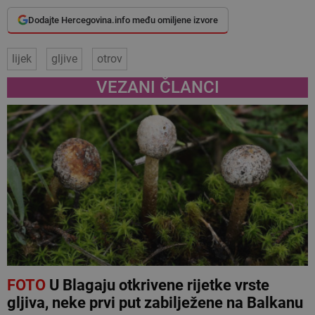
Dodajte Hercegovina.info među omiljene izvore
lijek
gljive
otrov
VEZANI ČLANCI
FOTO
U Blagaju otkrivene rijetke vrste
gljiva, neke prvi put zabilježene na Balkanu