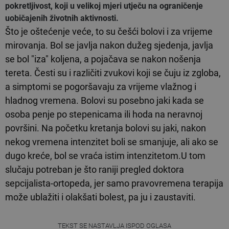
pokretljivost, koji u velikoj mjeri utječu na ograničenje
uobičajenih životnih aktivnosti.
Što je oštećenje veće, to su češći bolovi i za vrijeme
mirovanja. Bol se javlja nakon dužeg sjedenja, javlja
se bol "iza" koljena, a pojačava se nakon nošenja
tereta. Česti su i različiti zvukovi koji se čuju iz zgloba,
a simptomi se pogoršavaju za vrijeme vlažnog i
hladnog vremena. Bolovi su posebno jaki kada se
osoba penje po stepenicama ili hoda na neravnoj
površini. Na početku kretanja bolovi su jaki, nakon
nekog vremena intenzitet boli se smanjuje, ali ako se
dugo kreće, bol se vraća istim intenzitetom.U tom
slučaju potreban je što raniji pregled doktora
sepcijalista-ortopeda, jer samo pravovremena terapija
može ublažiti i olakšati bolest, pa ju i zaustaviti.
TEKST SE NASTAVLJA ISPOD OGLASA