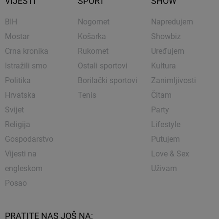
VIJESTI
SPORT
SHOW
BIH
Nogomet
Napredujem
Mostar
Košarka
Showbiz
Crna kronika
Rukomet
Uređujem
Istražili smo
Ostali sportovi
Kultura
Politika
Borilački sportovi
Zanimljivosti
Hrvatska
Tenis
Čitam
Svijet
Party
Religija
Lifestyle
Gospodarstvo
Putujem
Vijesti na
Love & Sex
engleskom
Uživam
Posao
PRATITE NAS JOŠ NA: