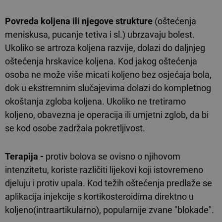
Povreda koljena ili njegove strukture
(oštećenja
meniskusa, pucanje tetiva i sl.) ubrzavaju bolest.
Ukoliko se artroza koljena razvije, dolazi do daljnjeg
oštećenja hrskavice koljena. Kod jakog oštećenja
osoba ne može više micati koljeno bez osjećaja bola,
dok u ekstremnim slučajevima dolazi do kompletnog
okoštanja zgloba koljena. Ukoliko ne tretiramo
koljeno, obavezna je operacija ili umjetni zglob, da bi
se kod osobe zadržala pokretljivost.
Terapija -
protiv bolova se ovisno o njihovom
intenzitetu, koriste različiti lijekovi koji istovremeno
djeluju i protiv upala. Kod težih oštećenja predlaže se
aplikacija injekcije s kortikosteroidima direktno u
koljeno(intraartikularno), popularnije zvane "blokade".