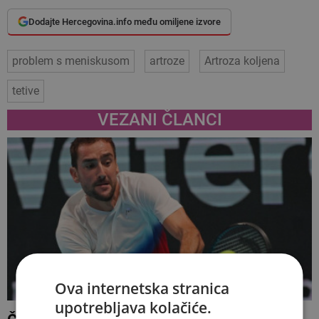
Dodajte Hercegovina.info među omiljene izvore
problem s meniskusom
artroze
Artroza koljena
tetive
VEZANI ČLANCI
Ova internetska stranica
upotrebljava kolačiće.