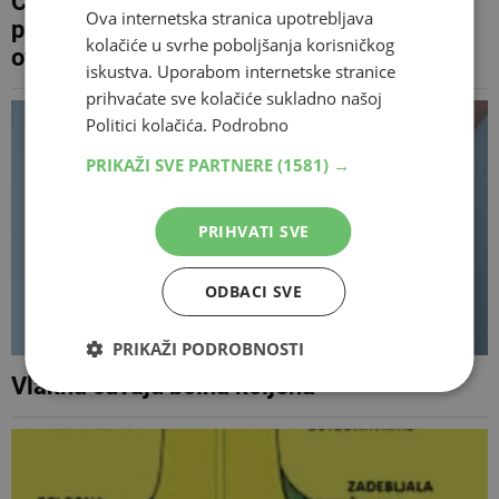
ČILIĆ OPERIRAO KOLJENO Čeka ga dug
Ova internetska stranica upotrebljava
proces oporavka, sezona je za njega
kolačiće u svrhe poboljšanja korisničkog
otpisana
iskustva. Uporabom internetske stranice
prihvaćate sve kolačiće sukladno našoj
Politici kolačića.
Podrobno
PRIKAŽI SVE PARTNERE
(1581) →
PRIHVATI SVE
ODBACI SVE
PRIKAŽI PODROBNOSTI
Vlakna čuvaju bolna koljena