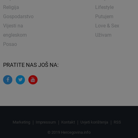
Religija
Lifestyle
Gospodarstvo
Putujem
Vijesti na
Love & Sex
engleskom
Uživam
Posao
PRATITE NAS JOŠ NA:
Marketing
Impressum
Kontakt
Uvjeti korištenja
RSS
© 2019 Hercegovina.info