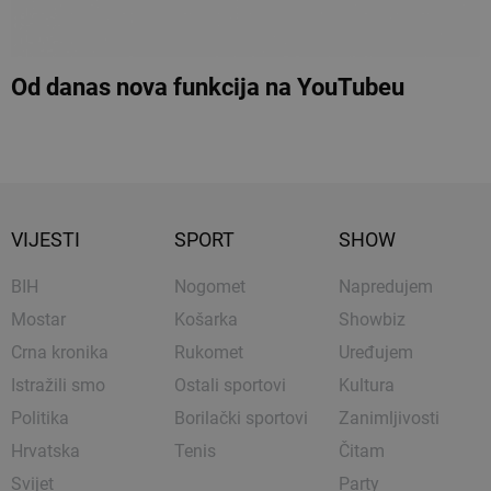
Od danas nova funkcija na YouTubeu
VIJESTI
SPORT
SHOW
BIH
Nogomet
Napredujem
Mostar
Košarka
Showbiz
Crna kronika
Rukomet
Uređujem
Istražili smo
Ostali sportovi
Kultura
Politika
Borilački sportovi
Zanimljivosti
Hrvatska
Tenis
Čitam
Svijet
Party