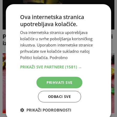
Ova internetska stranica
upotrebljava kolačiće.
Ova internetska stranica upotrebljava
PROVJERITE IMATE LI IH U KUĆI Ove stvari
kolačiće u svrhe poboljšanja korisničkog
iz 90-ih danas vrijede bogatstvo
iskustva. Uporabom internetske stranice
prihvaćate sve kolačiće sukladno našoj
Politici kolačića.
Podrobno
PRIKAŽI SVE PARTNERE
(1581) →
PRIHVATI SVE
ODBACI SVE
PRIKAŽI PODROBNOSTI