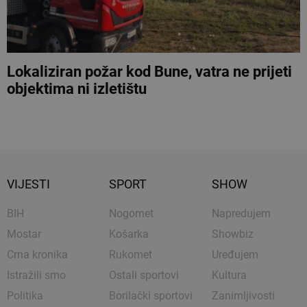
Lokaliziran požar kod Bune, vatra ne prijeti
objektima ni izletištu
VIJESTI
SPORT
SHOW
BIH
Nogomet
Napredujem
Mostar
Košarka
Showbiz
Crna kronika
Rukomet
Uređujem
Istražili smo
Ostali sportovi
Kultura
Politika
Borilački sportovi
Zanimljivosti