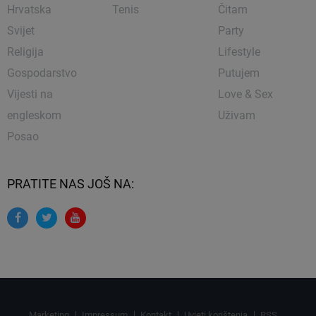
Hrvatska
Tenis
Čitam
Svijet
Party
Religija
Lifestyle
Gospodarstvo
Putujem
Vijesti na
Love & Sex
engleskom
Uživam
Posao
PRATITE NAS JOŠ NA:
Marketing
Impressum
Kontakt
Uvjeti korištenja
RSS