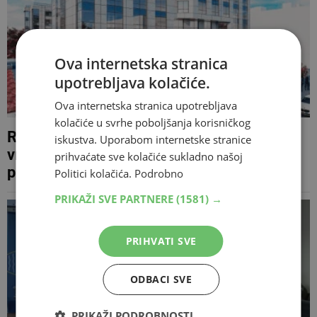
Ova internetska stranica
upotrebljava kolačiće.
Ova internetska stranica upotrebljava
kolačiće u svrhe poboljšanja korisničkog
Rekonstrukcija Hotela Ero u Mostaru
iskustva. Uporabom internetske stranice
vrijedna je 23 milijuna KM, uskoro kreće
prihvaćate sve kolačiće sukladno našoj
prva faza od 2,5 milijuna KM
Politici kolačića.
Podrobno
PRIKAŽI SVE PARTNERE
(1581) →
PRIHVATI SVE
ODBACI SVE
PRIKAŽI PODROBNOSTI