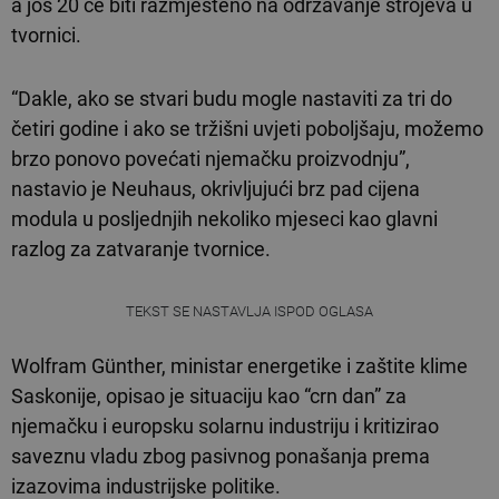
a još 20 će biti razmješteno na održavanje strojeva u
tvornici.
“Dakle, ako se stvari budu mogle nastaviti za tri do
četiri godine i ako se tržišni uvjeti poboljšaju, možemo
brzo ponovo povećati njemačku proizvodnju”,
nastavio je Neuhaus, okrivljujući brz pad cijena
modula u posljednjih nekoliko mjeseci kao glavni
razlog za zatvaranje tvornice.
TEKST SE NASTAVLJA ISPOD OGLASA
Wolfram Günther, ministar energetike i zaštite klime
Saskonije, opisao je situaciju kao “crn dan” za
njemačku i europsku solarnu industriju i kritizirao
saveznu vladu zbog pasivnog ponašanja prema
izazovima industrijske politike.