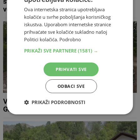
stižu i dodatni Air Tractori za borbu s
velikim požarom
Ova internetska stranica upotrebljava
kolačiće u svrhe poboljšanja korisničkog
iskustva. Uporabom internetske stranice
prihvaćate sve kolačiće sukladno našoj
Politici kolačića.
Podrobno
PRIKAŽI SVE PARTNERE
(1581) →
PRIHVATI SVE
ODBACI SVE
Vatrogasci stavili pod kontrolu požar kod
PRIKAŽI PODROBNOSTI
Gruda