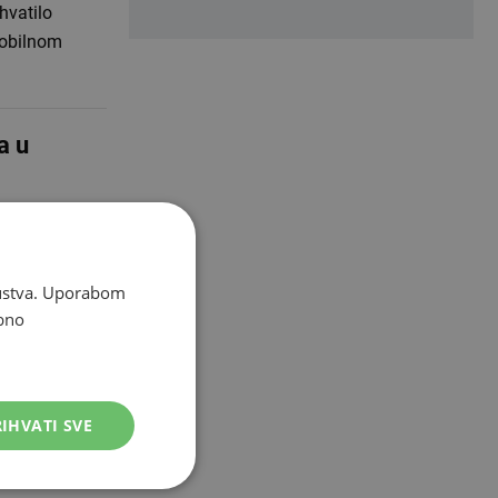
hvatilo
 obilnom
a u
havajski otok
žnosnici.
skustva. Uporabom
bno
g vrućina
IHVATI SVE
 nepogode