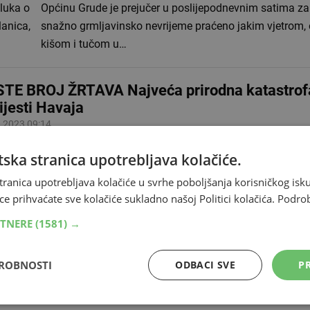
dluka o
Općinu Grude je prejučer u poslijepodnevnim satima za
anica,
snažno grmljavinsko nevrijeme praćeno jakim vjetrom,
kišom i tučom u…
TE BROJ ŽRTAVA Najveća prirodna katastrof
ijesti Havaja
.2023 09:14
nje 53 osobe poginule su u velikim požarima koji su zahvatili 
ska stranica upotrebljava kolačiće.
 dok se oko 1000 vodi kao nestalo, objavili su danas lokalni du
tranica upotrebljava kolačiće u svrhe poboljšanja korisničkog i
a riječima guvernera Josha…
ce prihvaćate sve kolačiće sukladno našoj Politici kolačića.
Podro
RTNERE
(1581) →
gi se pitaju treba li Stožer civilne zaštite zbo
DROBNOSTI
ODBACI SVE
PR
di HNŽ predložiti proglašenje stanja prirodne
.2023 13:10