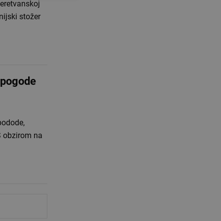
eretvanskoj
nijski stožer
nepogode
podode,
S obzirom na