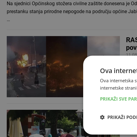
Na sjednici Općinskog stožera civilne zaštite donesena je O
prestanku stanja prirodne nepogode na području općine Jabl
…
RAS
pov
11.08
Najma
Ova internet
Maui,
Ova internetska s
Prem
internetske strani
PRIKAŽI SVE PA
Mno
PRIKAŽI PO
Vla
18.07