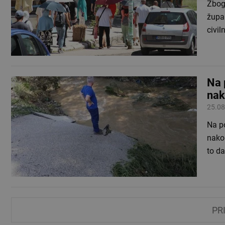
Zbog
župan
civil
Na 
nak
25.08
Na p
nako
to da
PR