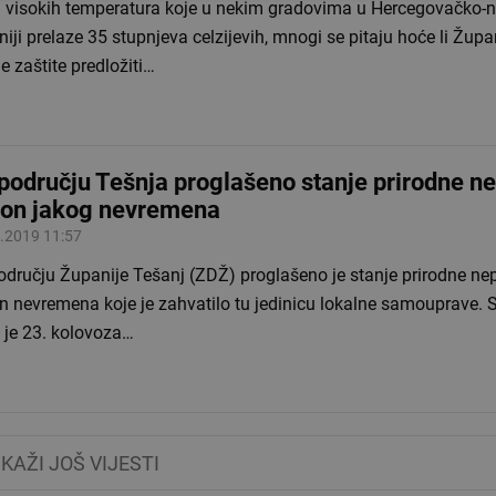
 visokih temperatura koje u nekim gradovima u Hercegovačko-n
iji prelaze 35 stupnjeva celzijevih, mnogi se pitaju hoće li Župa
ne zaštite predložiti…
području Tešnja proglašeno stanje prirodne 
on jakog nevremena
.2019 11:57
odručju Županije Tešanj (ZDŽ) proglašeno je stanje prirodne ne
n nevremena koje je zahvatilo tu jedinicu lokalne samouprave. 
 je 23. kolovoza…
IKAŽI JOŠ VIJESTI