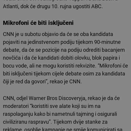
Atlanti, dok će drugu 10. rujna ugostiti ABC.
Mikrofoni će biti isključeni
CNN je u subotu objavio da će se oba kandidata
pojaviti na jedinstvenom podiju tijekom 90-minutne
debate, da će se pozicije na podiju odrediti bacanjem
novčića i da će kandidati dobiti olovku, blok papira i
bocu vode, ali ne mogu koristiti rekvizite. “Mikrofoni će
biti isključeni tijekom cijele debate osim za kandidata
čiji je red da govori”, rekao je CNN.
CNN, odjel Warner Bros Discoveryja, rekao je da će
moderatori “koristiti sve alate koji su im na
raspolaganju kako bi nametnuli tajming i osigurali
civiliziranu raspravu”. Tijekom dvije stanke za
reklame, osoblje kampanje ne smije komunicirati sa