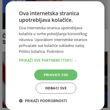
Ova internetska stranica
upotrebljava kolačiće.
Ova internetska stranica upotrebljava
kolačiće u svrhe poboljšanja korisničkog
Čovićev HDZ za tromjesečno lobiranje u
iskustva. Uporabom internetske stranice
SAD-u plaća više od 150.000 KM
prihvaćate sve kolačiće sukladno našoj
Politici kolačića.
Podrobno
PRIKAŽI SVE PARTNERE
(1581) →
PRIHVATI SVE
ODBACI SVE
PRIKAŽI PODROBNOSTI