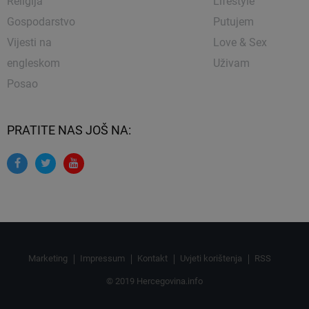
Religija
Lifestyle
Gospodarstvo
Putujem
Vijesti na
Love & Sex
engleskom
Uživam
Posao
PRATITE NAS JOŠ NA:
Marketing
Impressum
Kontakt
Uvjeti korištenja
RSS
© 2019 Hercegovina.info