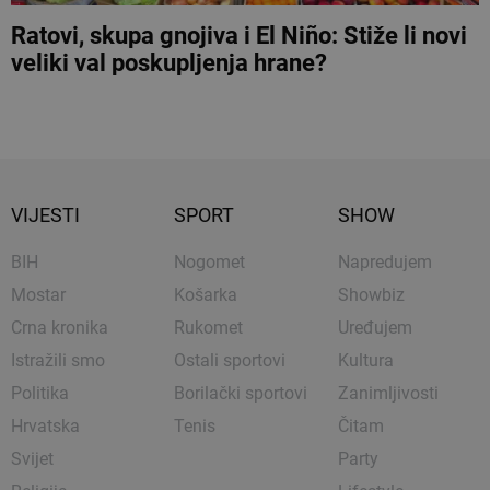
Ratovi, skupa gnojiva i El Niño: Stiže li novi
veliki val poskupljenja hrane?
VIJESTI
SPORT
SHOW
BIH
Nogomet
Napredujem
Mostar
Košarka
Showbiz
Crna kronika
Rukomet
Uređujem
Istražili smo
Ostali sportovi
Kultura
Politika
Borilački sportovi
Zanimljivosti
Hrvatska
Tenis
Čitam
Svijet
Party