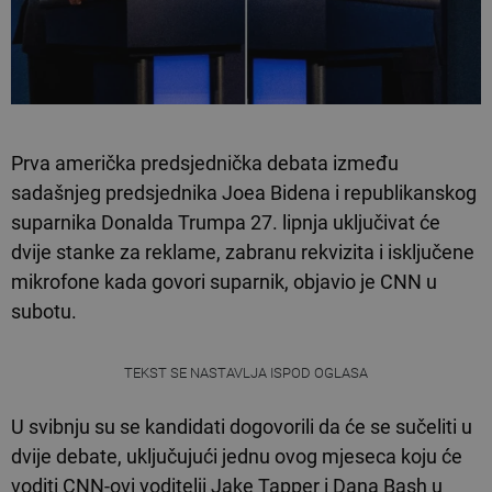
Prva američka predsjednička debata između
sadašnjeg predsjednika Joea Bidena i republikanskog
suparnika Donalda Trumpa 27. lipnja uključivat će
dvije stanke za reklame, zabranu rekvizita i isključene
mikrofone kada govori suparnik, objavio je CNN u
subotu.
TEKST SE NASTAVLJA ISPOD OGLASA
U svibnju su se kandidati dogovorili da će se sučeliti u
dvije debate, uključujući jednu ovog mjeseca koju će
voditi CNN-ovi voditelji Jake Tapper i Dana Bash u