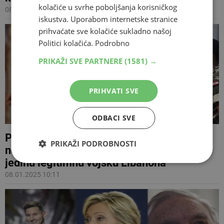
kolačiće u svrhe poboljšanja korisničkog
08.01.2025 20:05
iskustva. Uporabom internetske stranice
prihvaćate sve kolačiće sukladno našoj
Politici kolačića.
Podrobno
PRIKAŽI SVE PARTNERE
(1581) →
PRIHVATI SVE
ODBACI SVE
POSLJEDNJE BIDENOVE ODLUKE Umjesto
PRIKAŽI PODROBNOSTI
novca Izraelu i Egiptu, odlučio podržati
jedinu legitimnu vojsku Libanona
08.01.2025 10:11