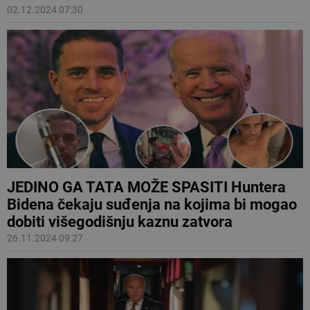
02.12.2024 07:30
JEDINO GA TATA MOŽE SPASITI Huntera
Bidena čekaju suđenja na kojima bi mogao
dobiti višegodišnju kaznu zatvora
26.11.2024 09:27