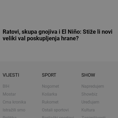
Ratovi, skupa gnojiva i El Niño: Stiže li novi
veliki val poskupljenja hrane?
VIJESTI
SPORT
SHOW
BIH
Nogomet
Napredujem
Mostar
Košarka
Showbiz
Crna kronika
Rukomet
Uređujem
Istražili smo
Ostali sportovi
Kultura
Politika
Borilački sportovi
Zanimljivosti