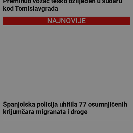
Preminuo vozač teško ozlijeđen u sudaru
kod Tomislavgrada
NAJNOVIJE
Španjolska policija uhitila 77 osumnjičenih
krijumčara migranata i droge