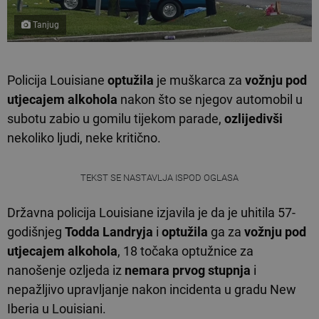
Tanjug
Policija Louisiane
optužila
je muškarca za
vožnju pod
utjecajem alkohola
nakon što se njegov automobil u
subotu zabio u gomilu tijekom parade,
ozlijedivši
nekoliko ljudi, neke kritično.
TEKST SE NASTAVLJA ISPOD OGLASA
Državna policija Louisiane izjavila je da je uhitila 57-
godišnjeg
Todda Landryja
i
optužila
ga za
vožnju pod
utjecajem alkohola
, 18 točaka optužnice za
nanošenje ozljeda iz
nemara prvog stupnja
i
nepažljivo upravljanje nakon incidenta u gradu New
Iberia u Louisiani.