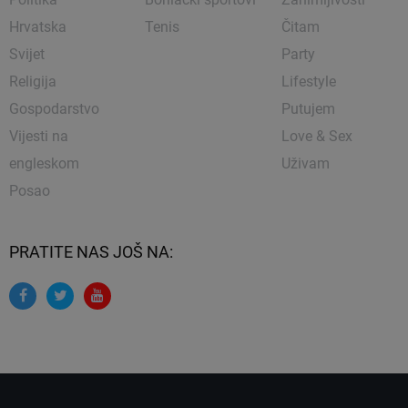
Hrvatska
Tenis
Čitam
Svijet
Party
Religija
Lifestyle
Gospodarstvo
Putujem
Vijesti na
Love & Sex
engleskom
Uživam
Posao
PRATITE NAS JOŠ NA: