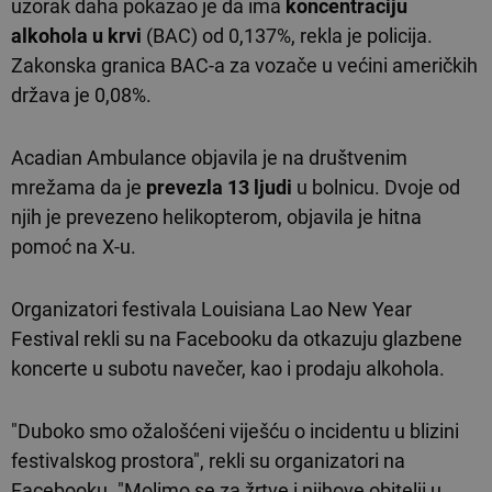
uzorak daha pokazao je da ima
koncentraciju
alkohola u krvi
(BAC) od 0,137%, rekla je policija.
Zakonska granica BAC-a za vozače u većini američkih
država je 0,08%.
Acadian Ambulance objavila je na društvenim
mrežama da je
prevezla 13 ljudi
u bolnicu. Dvoje od
njih je prevezeno helikopterom, objavila je hitna
pomoć na X-u.
Organizatori festivala Louisiana Lao New Year
Festival rekli su na Facebooku da otkazuju glazbene
koncerte u subotu navečer, kao i prodaju alkohola.
"Duboko smo ožalošćeni viješću o incidentu u blizini
festivalskog prostora", rekli su organizatori na
Facebooku. "Molimo se za žrtve i njihove obitelji u