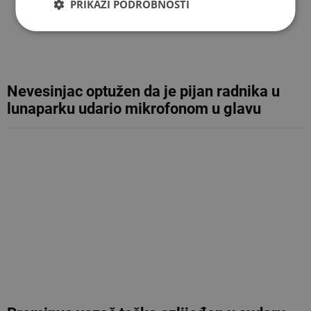
PRIKAŽI PODROBNOSTI
Nevesinjac optužen da je pijan radnika u
lunaparku udario mikrofonom u glavu