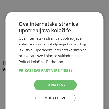
Ova internetska stranica
upotrebljava kolačiće.
Ova internetska stranica upotrebljava
kolačiće u svrhe poboljšanja korisničkog
iskustva. Uporabom internetske stranice
prihvaćate sve kolačiće sukladno našoj
Politici kolačića.
Podrobno
HBŽ uvodi kazne do 5.000 KM za objesnu
vožnju, moguće i trajno oduzimanje vozila
PRIKAŽI SVE PARTNERE
(1581) →
PRIHVATI SVE
ODBACI SVE