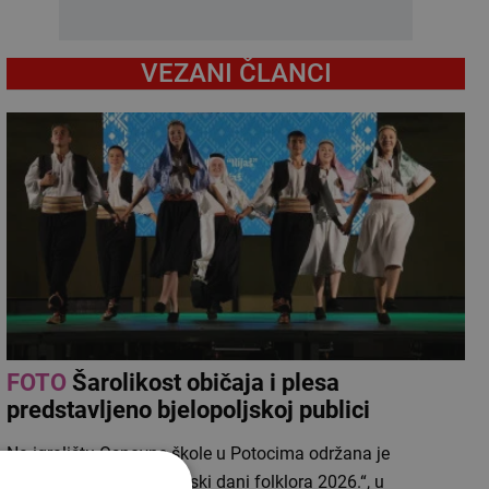
VEZANI ČLANCI
FOTO
Šarolikost običaja i plesa
predstavljeno bjelopoljskoj publici
Na igralištu Osnovne škole u Potocima održana je
svečanost „12. bjelopoljski dani folklora 2026.“, u