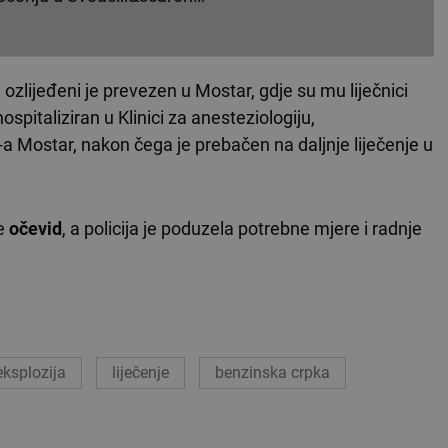
zlijeđeni je prevezen u Mostar, gdje su mu liječnici
 hospitaliziran u Klinici za anesteziologiju,
B-a Mostar, nakon čega je prebačen na daljnje liječenje u
je
očevid
, a policija je poduzela potrebne mjere i radnje
eksplozija
liječenje
benzinska crpka