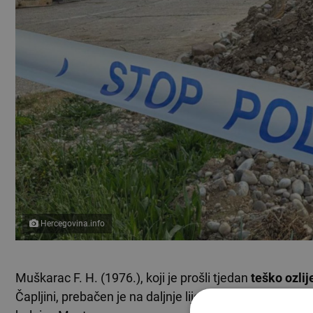
Hercegovina.info
Muškarac F. H. (1976.), koji je prošli tjedan
teško ozli
Čapljini, prebačen je na daljnje liječenje u
Sarajevo
, p