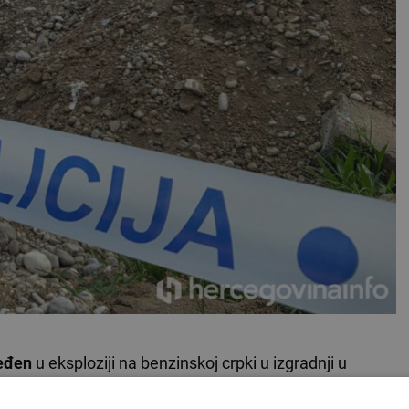
jeđen
u eksploziji na benzinskoj crpki u izgradnji u
otvrđeno je za
Hercegovina.info
iz Sveučilišne kliničke