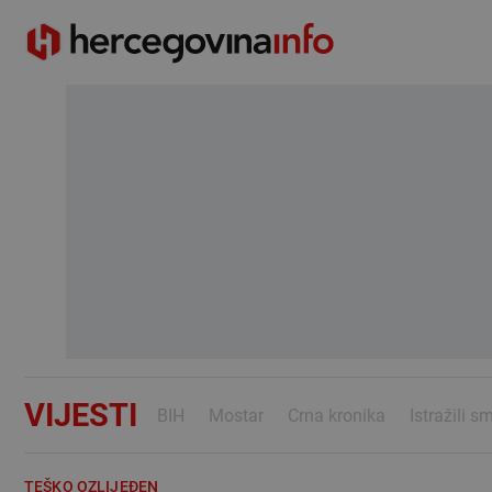
VIJESTI
BIH
Mostar
Crna kronika
Istražili s
TEŠKO OZLIJEĐEN