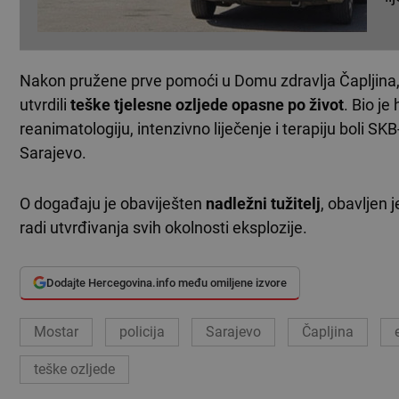
Nakon pružene prve pomoći u Domu zdravlja Čapljina, o
utvrdili
teške tjelesne ozljede
opasne po život
. Bio je
reanimatologiju, intenzivno liječenje i terapiju boli SK
Sarajevo.
O događaju je obaviješten
nadležni tužitelj
, obavljen 
radi utvrđivanja svih okolnosti eksplozije.
Dodajte Hercegovina.info među omiljene izvore
Mostar
policija
Sarajevo
Čapljina
teške ozljede