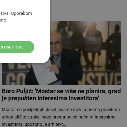
organizaciji KUD-a …
skustva. Uporabom
bno
IHVATI SVE
Boro Puljić: 'Mostar se više ne planira, grad
je prepušten interesima investitora'
Mostar se posljednjih desetljeća ne razvija prema pravilima
urbanističke struke, nego prema pojedinačnim interesima
investitora, upozorio je arhitekt…