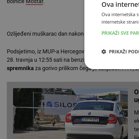
bolnice
Mostar
.
Ova internet
Ova internetska s
TEKST SE NASTA
internetske strani
PRIKAŽI SVE PA
Ozlijeđeni muškarac dan nakon prijema u SKB Mostar t
Podsjetimo, iz MUP-a Hercegovačko-neretvanske župan
PRIKAŽI PO
28. travnja u 12:55 sati na benzinskoj crpki u izgradnji
spremnika
za gorivo prilikom čega je ozlijeđen F. H., 
O
u
Mu
ek
te
li