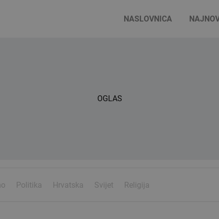
NASLOVNICA
NAJNOV
OGLAS
mo
Politika
Hrvatska
Svijet
Religija