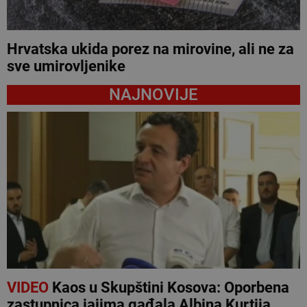
Hrvatska ukida porez na mirovine, ali ne za
sve umirovljenike
NAJNOVIJE
VIDEO
Kaos u Skupštini Kosova: Oporbena
zastupnica jajima gađala Albina Kurtija