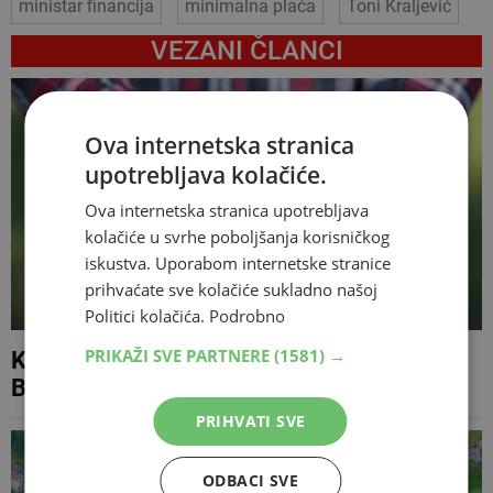
ministar financija
minimalna plaća
Toni Kraljević
VEZANI ČLANCI
Ova internetska stranica
upotrebljava kolačiće.
Ova internetska stranica upotrebljava
kolačiće u svrhe poboljšanja korisničkog
iskustva. Uporabom internetske stranice
prihvaćate sve kolačiće sukladno našoj
Politici kolačića.
Podrobno
PRIKAŽI SVE PARTNERE
(1581) →
Koliki su minimalci u Europi, Hrvatskoj i
BiH? Razlike su goleme
PRIHVATI SVE
ODBACI SVE