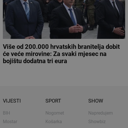
Više od 200.000 hrvatskih branitelja dobit
će veće mirovine: Za svaki mjesec na
bojištu dodatna tri eura
VIJESTI
SPORT
SHOW
BIH
Nogomet
Napredujem
Mostar
Košarka
Showbiz