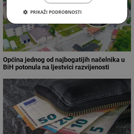
PRIKAŽI PODROBNOSTI
Općina jednog od najbogatijih načelnika u
BiH potonula na ljestvici razvijenosti