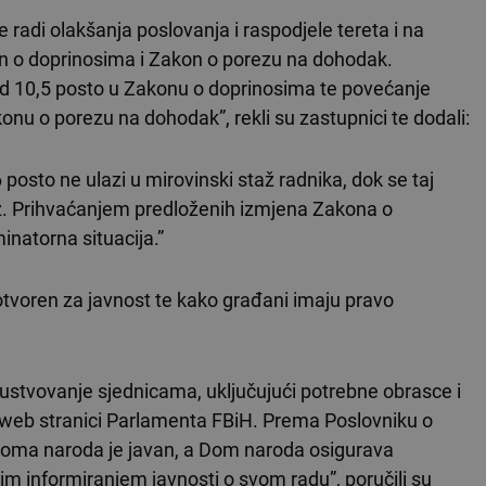
e radi olakšanja poslovanja i raspodjele tereta i na
kon o doprinosima i Zakon o porezu na dohodak.
d 10,5 posto u Zakonu o doprinosima te povećanje
u o porezu na dohodak”, rekli su zastupnici te dodali:
 posto ne ulazi u mirovinski staž radnika, dok se taj
taž. Prihvaćanjem predloženih izmjena Zakona o
inatorna situacija.”
otvoren za javnost te kako građani imaju pravo
ustvovanje sjednicama, uključujući potrebne obrasce i
j web stranici Parlamenta FBiH. Prema Poslovniku o
Doma naroda je javan, a Dom naroda osigurava
im informiranjem javnosti o svom radu”, poručili su