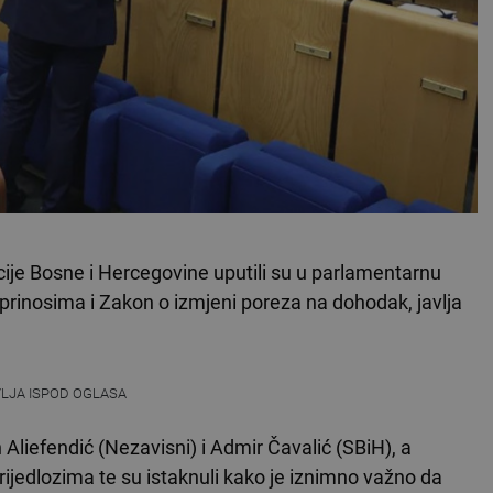
je Bosne i Hercegovine uputili su u parlamentarnu
rinosima i Zakon o izmjeni poreza na dohodak, javlja
VLJA ISPOD OGLASA
Aliefendić (Nezavisni) i Admir Čavalić (SBiH), a
ijedlozima te su istaknuli kako je iznimno važno da