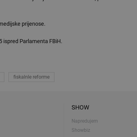
 medijske prijenose.
:55 ispred Parlamenta FBiH.
fiskalnle reforme
SHOW
Napredujem
Showbiz