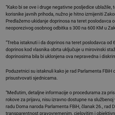
“Kako bi se ove i druge negativne posljedice ublažile, t
korisnike javnih prihoda, nužno je hitno izmijeniti Za
Predlažemo ukidanje doprinosa na teret poslodavca o
neoporezivog osobnog odbitka s 300 na 600 KM u Zakon
“Treba istaknuti i da doprinos na teret poslodavca od 6
doprinos kod vlasnika obrta uključuje u mirovinski s
doprinosima bila bi uklonjena ova nepravedna i diskrim
Poduzetnici su istaknuli kako je rad Parlamenta FBiH 
prisustvovati sjednicama.
“Međutim, detaljne informacije o procedurama za pris
rokove za prijavu, nisu izravno dostupne na službeno
radu Doma naroda Parlamenta FBiH, članak 26., rad 
transparentnost pravovremenim, cjelovitim i objektivn