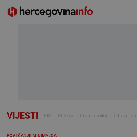
VIJESTI
BIH
Mostar
Crna kronika
Istražili s
POVEĆANJE MINIMALCA