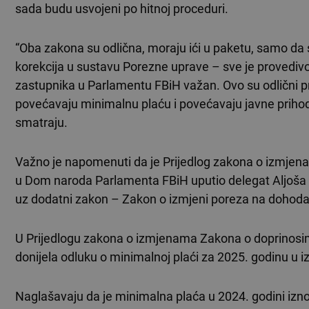
sada budu usvojeni po hitnoj proceduri.
“Oba zakona su odlična, moraju ići u paketu, samo da 
korekcija u sustavu Porezne uprave – sve je provedivo
zastupnika u Parlamentu FBiH važan. Ovo su odlični pri
povećavaju minimalnu plaću i povećavaju javne prihode
smatraju.
Važno je napomenuti da je Prijedlog zakona o izmje
u Dom naroda Parlamenta FBiH uputio delegat Aljoša Čam
uz dodatni zakon – Zakon o izmjeni poreza na dohoda
U Prijedlogu zakona o izmjenama Zakona o doprinosima
donijela odluku o minimalnoj plaći za 2025. godinu u 
Naglašavaju da je minimalna plaća u 2024. godini izno