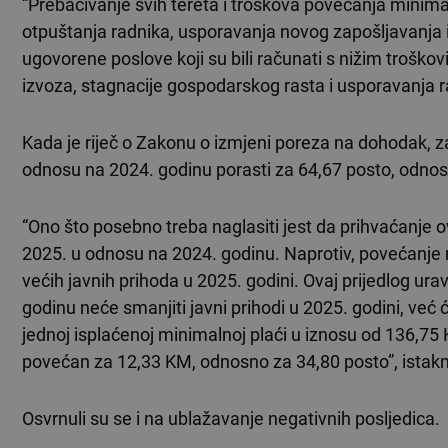
“Prebacivanje svih tereta i troškova povećanja mini
otpuštanja radnika, usporavanja novog zapošljavanja
ugovorene poslove koji su bili računati s nižim troško
izvoza, stagnacije gospodarskog rasta i usporavanja r
Kada je riječ o Zakonu o izmjeni poreza na dohodak, z
odnosu na 2024. godinu porasti za 64,67 posto, odno
“Ono što posebno treba naglasiti jest da prihvaćanje 
2025. u odnosu na 2024. godinu. Naprotiv, povećanje m
većih javnih prihoda u 2025. godini. Ovaj prijedlog ur
godinu neće smanjiti javni prihodi u 2025. godini, već
jednoj isplaćenoj minimalnoj plaći u iznosu od 136,75 
povećan za 12,33 KM, odnosno za 34,80 posto”, istaknu
Osvrnuli su se i na ublažavanje negativnih posljedica.