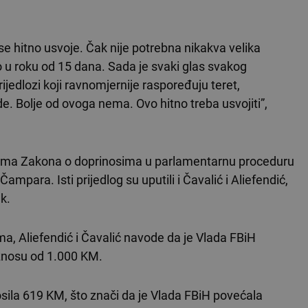
se hitno usvoje. Čak nije potrebna nikakva velika
 u roku od 15 dana. Sada je svaki glas svakog
jedlozi koji ravnomjernije raspoređuju teret,
. Bolje od ovoga nema. Ovo hitno treba usvojiti”,
nama Zakona o doprinosima u parlamentarnu proceduru
para. Isti prijedlog su uputili i Čavalić i Aliefendić,
k.
, Aliefendić i Čavalić navode da je Vlada FBiH
iznosu od 1.000 KM.
sila 619 KM, što znači da je Vlada FBiH povećala