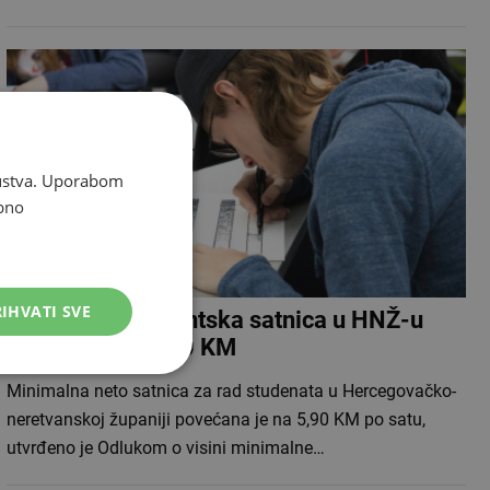
skustva. Uporabom
bno
IHVATI SVE
Minimalna studentska satnica u HNŽ-u
povećana na 5,90 KM
Minimalna neto satnica za rad studenata u Hercegovačko-
neretvanskoj županiji povećana je na 5,90 KM po satu,
utvrđeno je Odlukom o visini minimalne…