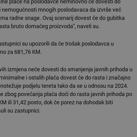
malne plaće na poslodavce neminovno će dovesti do
 i nemogućnosti mnogih poslodavaca da izvrše već
vima radne snage. Ovaj scenarij dovest će do gubitka
asta bruto domaćeg proizvoda”, naveli su.
astupnici su upozorili da će trošak poslodavca u
sno za 681,76 KM.
ovih izmjena neće dovesti do smanjenja javnih prihoda u
inimalne i ostalih plaća dovest će do rasta i značajno
avnotežuje podjelu tereta tako da se u odnosu na 2024.
 će zbog povećanja plaća doći do rasta javnih prihoda po
KM ili 31,42 posto, dok će porez na dohodak biti
li su zastupnici.