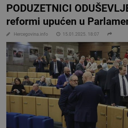
PODUZETNICI ODUŠEVLJENI
reformi upućen u Parlame
Hercegovina.info
15.01.2025. 18:07