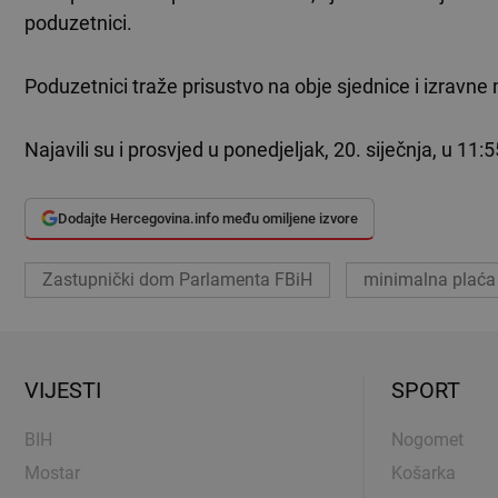
poduzetnici.
Poduzetnici traže prisustvo na obje sjednice i izravne
Najavili su i prosvjed u ponedjeljak, 20. siječnja, u 11
Dodajte Hercegovina.info među omiljene izvore
Zastupnički dom Parlamenta FBiH
minimalna plaća
VIJESTI
SPORT
BIH
Nogomet
Mostar
Košarka