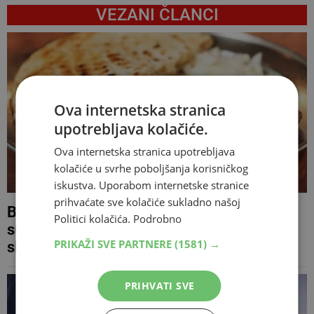
VEZANI ČLANCI
Ova internetska stranica
upotrebljava kolačiće.
Ova internetska stranica upotrebljava
kolačiće u svrhe poboljšanja korisničkog
iskustva. Uporabom internetske stranice
prihvaćate sve kolačiće sukladno našoj
Balkanska pečenjara u Beču pod istragom,
Politici kolačića.
Podrobno
sumnja se da su slijepom gostu s kartice
PRIKAŽI SVE PARTNERE
(1581) →
skinuli gotovo 5.000 eura
PRIHVATI SVE