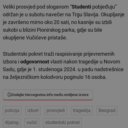
Veliki prosvjed pod sloganom “
Studenti
pobjeđuju”
održan je u subotu navečer na Trgu Slavija. Okupljanje
je završeno mirno oko 20 sati, no kasnije su izbili
sukobi u blizini Pionirskog parka, gdje su bile
okupljene Vučićeve pristaše.
Studentski pokret traži raspisivanje prijevremenih
izbora i
odgovornost
vlasti nakon tragedije u Novom
Sadu, gdje je 1. studenoga 2024. u padu nadstrešnice
na željezničkom kolodvoru poginulo 16 osoba.
Dodajte Hercegovina.info među omiljene izvore
policija
izbori
prosvjedi
tragedija
Beograd
dijalog
vučić
studentski pokret