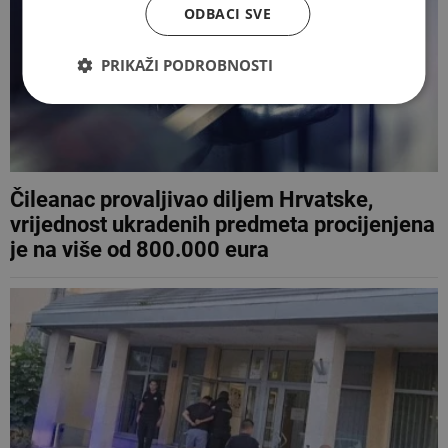
ODBACI SVE
PRIKAŽI PODROBNOSTI
Čileanac provaljivao diljem Hrvatske,
vrijednost ukradenih predmeta procijenjena
je na više od 800.000 eura