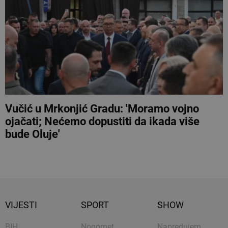
Vučić u Mrkonjić Gradu: 'Moramo vojno
ojačati; Nećemo dopustiti da ikada više
bude Oluje'
VIJESTI
SPORT
SHOW
BIH
Nogomet
Napredujem