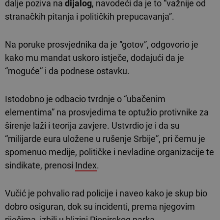
dalje poziva na
dijalog
, navodeći da je to “važnije od
stranačkih pitanja i političkih prepucavanja”.
Na poruke prosvjednika da je “gotov”, odgovorio je
kako mu mandat uskoro istječe, dodajući da je
“moguće” i da podnese ostavku.
Istodobno je odbacio tvrdnje o “ubačenim
elementima” na prosvjedima te optužio protivnike za
širenje laži i teorija zavjere. Ustvrdio je i da su
“milijarde eura uložene u rušenje Srbije”, pri čemu je
spomenuo medije, političke i nevladine organizacije te
sindikate, prenosi
Index
.
Vučić je pohvalio rad policije i naveo kako je skup bio
dobro osiguran, dok su incidenti, prema njegovim
riječima, izbili u blizini Pionirskog parka.