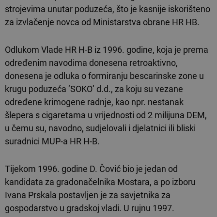
strojevima unutar poduzeća, što je kasnije iskorišteno
za izvlačenje novca od Ministarstva obrane HR HB.
Odlukom Vlade HR H-B iz 1996. godine, koja je prema
određenim navodima donesena retroaktivno,
donesena je odluka o formiranju bescarinske zone u
krugu poduzeća ‘SOKO’ d.d., za koju su vezane
određene krimogene radnje, kao npr. nestanak
šlepera s cigaretama u vrijednosti od 2 milijuna DEM,
u čemu su, navodno, sudjelovali i djelatnici ili bliski
suradnici MUP-a HR H-B.
Tijekom 1996. godine D. Čović bio je jedan od
kandidata za gradonačelnika Mostara, a po izboru
Ivana Prskala postavljen je za savjetnika za
gospodarstvo u gradskoj vladi. U rujnu 1997.