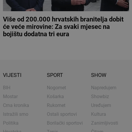
Više od 200.000 hrvatskih branitelja dobit
će veće mirovine: Za svaki mjesec na
bojištu dodatna tri eura
VIJESTI
SPORT
SHOW
BIH
Nogomet
Napredujem
Mostar
Košarka
Showbiz
Crna kronika
Rukomet
Uređujem
Istražili smo
Ostali sportovi
Kultura
Politika
Borilački sportovi
Zanimljivosti
Hrvatska
Tenis
Čitam