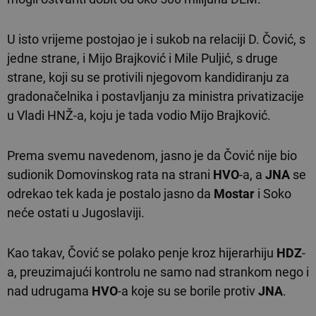
U isto vrijeme postojao je i sukob na relaciji D. Čović, s
jedne strane, i Mijo Brajković i Mile Puljić, s druge
strane, koji su se protivili njegovom kandidiranju za
gradonačelnika i postavljanju za ministra privatizacije
u Vladi HNŽ-a, koju je tada vodio Mijo Brajković.
Prema svemu navedenom, jasno je da Čović nije bio
sudionik Domovinskog rata na strani
HVO
-a, a
JNA
se
odrekao tek kada je postalo jasno da
Mostar
i Soko
neće ostati u Jugoslaviji.
Kao takav, Čović se polako penje kroz hijerarhiju
HDZ
-
a, preuzimajući kontrolu ne samo nad strankom nego i
nad udrugama
HVO
-a koje su se borile protiv
JNA
.