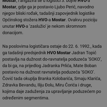
Mostar
, i angažira se u logistici 3. bojne
HVO
-a
Mostar
, gdje ga je postavio Ljubo Perić, navodno
njegov bliski rođak, tadašnji zapovjednik logistike
Općinskog stožera
HVO
-a
Mostar
. Ovakvu poziciju
unutar
HVO
-a ‘zaslužio’ je nekom skromnom
donacijom.
Na poslovima logističara ostaje do 22. 6. 1992., kada
ga tadašnji predsjednik
HVO
Mostar
Jadran Topić
postavlja na dužnost do-ravnatelja poduzeća ‘SOKO’,
da bi ga, na prijedlog Jadranka Prlića, Mate Boban
postavio na dužnost ravnatelja poduzeća ‘SOKO’.
Čović tada okuplja Branka Kolobarića, Smaju Klarića,
Zdravka Bevandu, Iliju Đolu, Miru Ćorića i druge,
kojima daje zaduženja za upravljanje poduzećem po
određenim segmentima.