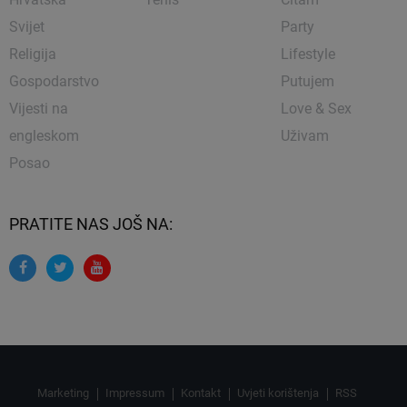
Svijet
Party
Religija
Lifestyle
Gospodarstvo
Putujem
Vijesti na
Love & Sex
engleskom
Uživam
Posao
PRATITE NAS JOŠ NA:
Marketing
Impressum
Kontakt
Uvjeti korištenja
RSS