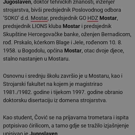
Jugoslaven
, doktor tehničkih znanosti, inženjer
strojarstva, bivši predsjednik Poslovodnog odbora
‘SOKO’ d.d.
Mostar
, predsjednik GO
HDZ
Mostar
,
predsjednik LIONS kluba
Mostar
i predsjednik
Skupštine Hercegovačke banke, oženjen Bernadicom,
rođ. Prskalo, kćerkom Blage i Jele, rođenom 10. 8.
1958. u Bogodolu, općina
Mostar
, otac dvoje djece,
stalno nastanjen u Mostaru.
Osnovnu i srednju školu završio je u Mostaru, kao i
Strojarski fakultet na kojem je magistrirao
1981./1982. godine i tijekom 1997. godine obranio
doktorsku disertaciju iz domena strojarstva.
Kao student, Čović se na prijavama trometara i ispita
potpisivao ćirilicom, a tamo gdje se tražilo izjašnjenje
upisivao je
Jugoslaven
.