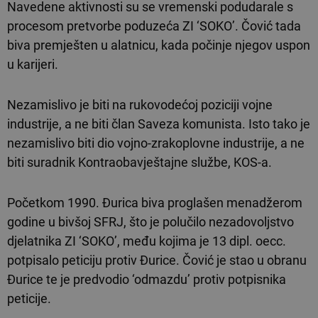
Navedene aktivnosti su se vremenski podudarale s
procesom pretvorbe poduzeća ZI ‘SOKO’. Čović tada
biva premješten u alatnicu, kada počinje njegov uspon
u karijeri.
Nezamislivo je biti na rukovodećoj poziciji vojne
industrije, a ne biti član Saveza komunista. Isto tako je
nezamislivo biti dio vojno-zrakoplovne industrije, a ne
biti suradnik Kontraobavještajne službe, KOS-a.
Početkom 1990. Đurica biva proglašen menadžerom
godine u bivšoj SFRJ, što je polučilo nezadovoljstvo
djelatnika ZI ‘SOKO’, među kojima je 13 dipl. oecc.
potpisalo peticiju protiv Đurice. Čović je stao u obranu
Đurice te je predvodio ‘odmazdu’ protiv potpisnika
peticije.