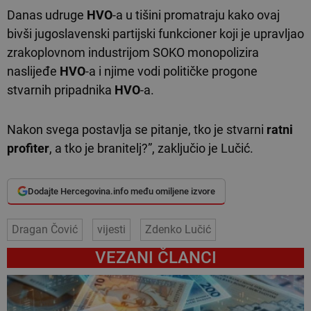
Danas udruge
HVO
-a u tišini promatraju kako ovaj
bivši jugoslavenski partijski funkcioner koji je upravljao
zrakoplovnom industrijom SOKO monopolizira
naslijeđe
HVO
-a i njime vodi političke progone
stvarnih pripadnika
HVO
-a.
Nakon svega postavlja se pitanje, tko je stvarni
ratni
profiter
, a tko je branitelj?”, zaključio je Lučić.
Dodajte Hercegovina.info među omiljene izvore
Dragan Čović
vijesti
Zdenko Lučić
VEZANI ČLANCI