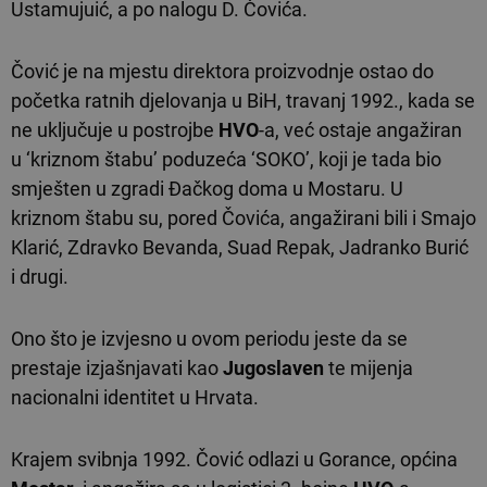
Ustamujuić, a po nalogu D. Čovića.
Čović je na mjestu direktora proizvodnje ostao do
početka ratnih djelovanja u BiH, travanj 1992., kada se
ne uključuje u postrojbe
HVO
-a, već ostaje angažiran
u ‘kriznom štabu’ poduzeća ‘SOKO’, koji je tada bio
smješten u zgradi Đačkog doma u Mostaru. U
kriznom štabu su, pored Čovića, angažirani bili i Smajo
Klarić, Zdravko Bevanda, Suad Repak, Jadranko Burić
i drugi.
Ono što je izvjesno u ovom periodu jeste da se
prestaje izjašnjavati kao
Jugoslaven
te mijenja
nacionalni identitet u Hrvata.
Krajem svibnja 1992. Čović odlazi u Gorance, općina