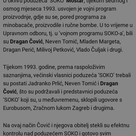
U okviru poduzeća ‘SOKO’
Mostar
, tijekom sedmog i
osmog mjeseca 1993. usvojen je vojni program
proizvodnje, gdje su se, pored programa za
minobacače, proizvodile i ručne bombe. U to vrijeme u
Upravnom odboru, tj. u ‘vojnom programu SOKO-a’, bili
su
Dragan Čović
, Neven Tomić, Mladen Margeta,
Dragan Perić, Milivoj Petković, Vlado Čuljak i drugi.
Tijekom 1993. godine, prema raspoloživim
saznanjima, većinski vlasnici poduzeća ‘SOKO’ trebali
su postati Jadranko Prlić, Neven Tomić i
Dragan
Čović
, što su podržavali i predstavnici poduzeća
‘SOKO’ koji su, u međuvremenu, sklopili ugovore s
Eurobusom, Zračnom lukom Zagreb i drugima.
Na ovaj način Čović i njegova obitelj stekli su efektnu
kontrolu nad poduzećem SOKO i gotovo svim