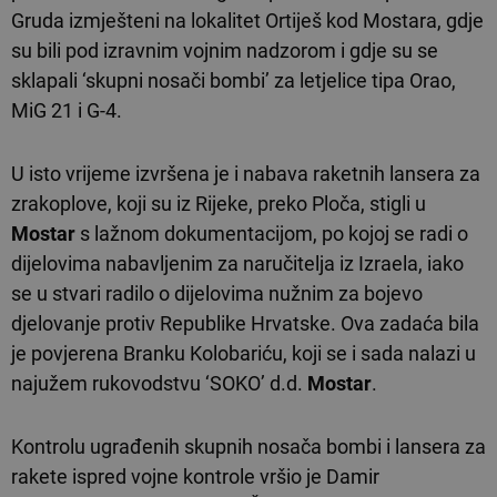
Gruda izmješteni na lokalitet Ortiješ kod Mostara, gdje
su bili pod izravnim vojnim nadzorom i gdje su se
sklapali ‘skupni nosači bombi’ za letjelice tipa Orao,
MiG 21 i G-4.
U isto vrijeme izvršena je i nabava raketnih lansera za
zrakoplove, koji su iz Rijeke, preko Ploča, stigli u
Mostar
s lažnom dokumentacijom, po kojoj se radi o
dijelovima nabavljenim za naručitelja iz Izraela, iako
se u stvari radilo o dijelovima nužnim za bojevo
djelovanje protiv Republike Hrvatske. Ova zadaća bila
je povjerena Branku Kolobariću, koji se i sada nalazi u
najužem rukovodstvu ‘SOKO’ d.d.
Mostar
.
Kontrolu ugrađenih skupnih nosača bombi i lansera za
rakete ispred vojne kontrole vršio je Damir