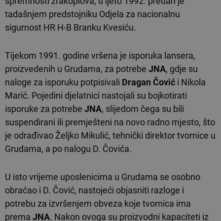
spremnosti zrakoplova, u ljeto 1992. predan je
tadašnjem predstojniku Odjela za nacionalnu
sigurnost HR H-B Branku Kvesiću.
Tijekom 1991. godine vršena je isporuka lansera,
proizvedenih u Grudama, za potrebe
JNA
, gdje su
naloge za isporuku potpisivali
Dragan Čović
i Nikola
Marić. Pojedini djelatnici nastojali su bojkotirati
isporuke za potrebe
JNA
, slijedom čega su bili
suspendirani ili premješteni na novo radno mjesto, što
je odrađivao Željko Mikulić, tehnički direktor tvornice u
Grudama, a po nalogu D. Čovića.
U isto vrijeme uposlenicima u Grudama se osobno
obraćao i D. Čović, nastojeći objasniti razloge i
potrebu za izvršenjem obveza koje tvornica ima
prema
JNA
. Nakon ovoga su proizvodni kapaciteti iz