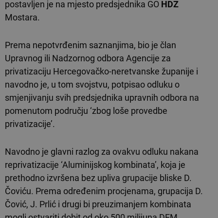
postavljen je na mjesto predsjednika GO
HDZ
Mostara.
Prema nepotvrđenim saznanjima, bio je član
Upravnog ili Nadzornog odbora Agencije za
privatizaciju Hercegovačko-neretvanske županije i
navodno je, u tom svojstvu, potpisao odluku o
smjenjivanju svih predsjednika upravnih odbora na
pomenutom području ‘zbog loše provedbe
privatizacije’.
Navodno je glavni razlog za ovakvu odluku nakana
reprivatizacije ‘Aluminijskog kombinata’, koja je
prethodno izvršena bez upliva grupacije bliske D.
Čoviću. Prema određenim procjenama, grupacija D.
Čović, J. Prlić i drugi bi preuzimanjem kombinata
mogli ostvariti dobit od oko 500 milijuna DEM.