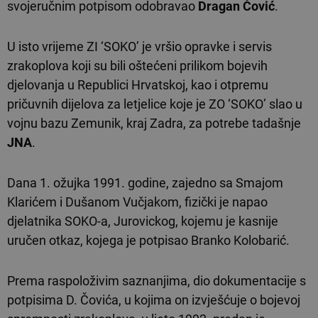
svojeručnim potpisom odobravao
Dragan Čović
.
U isto vrijeme ZI ‘SOKO’ je vršio opravke i servis
zrakoplova koji su bili oštećeni prilikom bojevih
djelovanja u Republici Hrvatskoj, kao i otpremu
pričuvnih dijelova za letjelice koje je ZO ‘SOKO’ slao u
vojnu bazu Zemunik, kraj Zadra, za potrebe tadašnje
JNA
.
Dana 1. ožujka 1991. godine, zajedno sa Smajom
Klarićem i Dušanom Vučjakom, fizički je napao
djelatnika SOKO-a, Jurovickog, kojemu je kasnije
uručen otkaz, kojega je potpisao Branko Kolobarić.
Prema raspoloživim saznanjima, dio dokumentacije s
potpisima D. Čovića, u kojima on izvješćuje o bojevoj