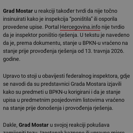
Grad Mostar
u reakciji također tvrdi da nije točno
insinuirati kako je inspekcija “poništila” ili osporila
provedene upise. Portal
Hercegovina.info
nije tvrdio
da je inspektor poništio rješenja. U tekstu je navedeno
da je, prema dokumentu, stanje u BPKN-u vraćeno na
stanje prije provođenja rješenja od 13. travnja 2026.
godine.
Upravo to stoji u obavijesti federalnog inspektora, gdje
se navodi da su predstavnici Grada Mostara izjavili
kako su predmeti u BPKN-u korigirani i da je stanje
upisa u predmetnim posjedovnim listovima vraćeno
na stanje prije donošenja i provođenja rješenja.
Dakle,
Grad Mostar
u svojoj reakciji pokušava
zamijeniti tezu. Izostanak kaznene ili upravne mjere