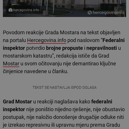
hercegovina.info
Povodom reakcije Grada Mostara na tekst objavljen
na portalu
Hercegovina.info
pod naslovom “
Federalni
inspektor
potvrdio
brojne propuste
i
nepravilnosti
u
mostarskom katastru”, redakcija ističe da Grad
Mostar
u svom očitovanju nije demantirao ključne
činjenice navedene u članku.
TEKST SE NASTAVLJA ISPOD OGLASA
Grad Mostar
u reakciji naglašava kako
federalni
inspektor
nije poništio nijedno rješenje, nije obustavio
postupak, nije naložio donošenje drugačije odluke niti
je izrekao represivnu ili upravnu mjeru prema Gradu