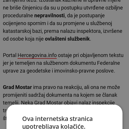
ne briše činjenicu da su u postupku utvrđene ozbiljne
proceduralne
nepravilnosti
, da je postupanje
ocijenjeno spornim i da su promjene u službenoj
katastarskoj bazi, prema nalazu inspektora, izvršene
od osobe koja nije
ovlašteni službenik
.
Portal
Hercegovina.info
ostaje pri objavljenom tekstu
jer je temeljen na službenom dokumentu Federalne
uprave za geodetske i imovinsko-pravne poslove.
Grad Mostar
ima pravo na reakciju, ali ona ne može
promijeniti sadržaj dokumenta na kojem se članak
temelji. Neka Grad Mostar objavi nalaz inspekcije
transparentno, pa neka onda javnost sama prosudi
Ova internetska stranica
što je inspektor napisao.
upotrebljava kolačiće.