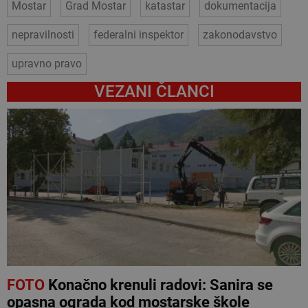
Mostar
Grad Mostar
katastar
dokumentacija
nepravilnosti
federalni inspektor
zakonodavstvo
upravno pravo
VEZANI ČLANCI
FOTO
Konačno krenuli radovi: Sanira se
opasna ograda kod mostarske škole