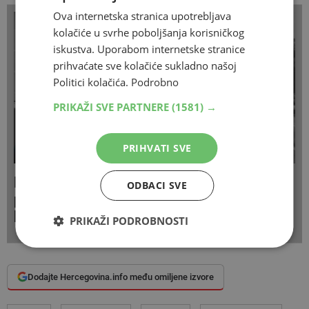
Ova internetska stranica upotrebljava
kolačiće u svrhe poboljšanja korisničkog
iskustva. Uporabom internetske stranice
prihvaćate sve kolačiće sukladno našoj
Politici kolačića.
Podrobno
PRIKAŽI SVE PARTNERE
(1581) →
PRIHVATI SVE
Federalni inspektor potvrdio brojne
ODBACI SVE
propuste i nepravilnosti u mostarskom
katastru
PRIKAŽI PODROBNOSTI
Dodajte Hercegovina.info među omiljene izvore