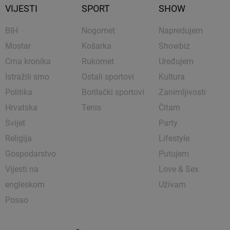
VIJESTI
SPORT
SHOW
BIH
Nogomet
Napredujem
Mostar
Košarka
Showbiz
Crna kronika
Rukomet
Uređujem
Istražili smo
Ostali sportovi
Kultura
Politika
Borilački sportovi
Zanimljivosti
Hrvatska
Tenis
Čitam
Svijet
Party
Religija
Lifestyle
Gospodarstvo
Putujem
Vijesti na
Love & Sex
engleskom
Uživam
Posao