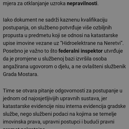
mjera za otklanjanje uzroka
nepravilnosti
.
Iako dokument ne sadrži kaznenu kvalifikaciju
postupanja, on službeno potvrđuje više ozbiljnih
propusta u predmetu koji se odnosi na katastarske
upise imovine vezane uz “Hidroelektrane na Neretvi”.
Posebno je važno to što
federalni inspektor
utvrđuje
da je promjene u službenoj bazi izvršila osoba
angažirana ugovorom o djelu, a ne ovlašteni službenik
Grada Mostara.
Time se otvara pitanje odgovornosti za postupanje u
jednom od najosjetljivijih upravnih sustava, jer
katastarske evidencije nisu interna evidencija gradske
službe, nego službeni podaci na kojima se temelje
imovinska prava, upravni postupci i budući pravni