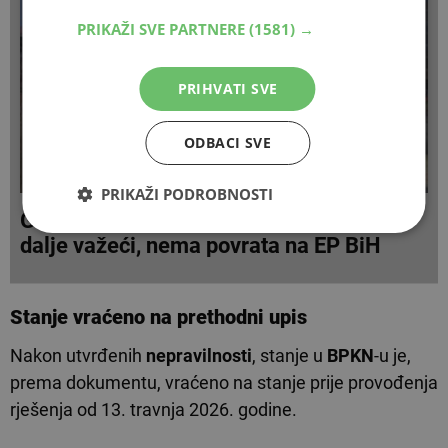
PRIKAŽI SVE PARTNERE
(1581) →
PRIHVATI SVE
ODBACI SVE
PRIKAŽI PODROBNOSTI
Grad Mostar: Upisi posjeda JP HZ HB i
dalje važeći, nema povrata na EP BiH
Stanje vraćeno na prethodni upis
Nakon utvrđenih
nepravilnosti
, stanje u
BPKN
-u je,
prema dokumentu, vraćeno na stanje prije provođenja
rješenja od 13. travnja 2026. godine.