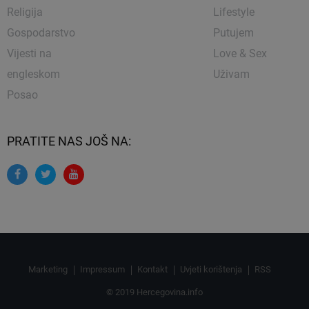
Religija
Lifestyle
Gospodarstvo
Putujem
Vijesti na
Love & Sex
engleskom
Uživam
Posao
PRATITE NAS JOŠ NA:
Marketing
Impressum
Kontakt
Uvjeti korištenja
RSS
© 2019 Hercegovina.info