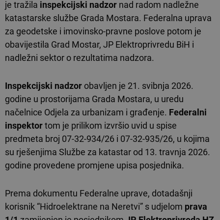
je tražila
inspekcijski nadzor
nad radom nadležne
katastarske službe Grada Mostara. Federalna uprava
za geodetske i imovinsko-pravne poslove potom je
obavijestila Grad Mostar, JP Elektroprivredu BiH i
nadležni sektor o rezultatima nadzora.
Inspekcijski nadzor
obavljen je 21. svibnja 2026.
godine u prostorijama Grada Mostara, u uredu
načelnice Odjela za urbanizam i građenje.
Federalni
inspektor
tom je prilikom izvršio uvid u spise
predmeta broj 07-32-934/26 i 07-32-935/26, u kojima
su rješenjima Službe za katastar od 13. travnja 2026.
godine provedene promjene upisa posjednika.
Prema dokumentu Federalne uprave, dotadašnji
korisnik “Hidroelektrane na Neretvi” s udjelom
prava
1/1
zamijenjen je posjednikom
JP Elektroprivreda HZ