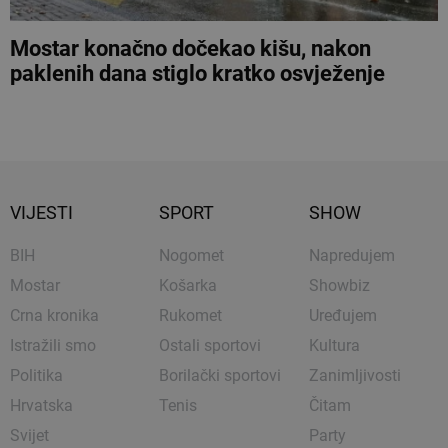
Mostar konačno dočekao kišu, nakon
paklenih dana stiglo kratko osvježenje
VIJESTI
SPORT
SHOW
BIH
Nogomet
Napredujem
Mostar
Košarka
Showbiz
Crna kronika
Rukomet
Uređujem
Istražili smo
Ostali sportovi
Kultura
Politika
Borilački sportovi
Zanimljivosti
Hrvatska
Tenis
Čitam
Svijet
Party