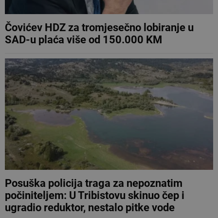
Čovićev HDZ za tromjesečno lobiranje u
SAD-u plaća više od 150.000 KM
Posuška policija traga za nepoznatim
počiniteljem: U Tribistovu skinuo čep i
ugradio reduktor, nestalo pitke vode