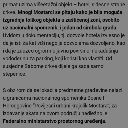
primat uzima višeetažni objekt – hotel, s desne strane
crkve.
Mnogi Mostarci se pitaju kako je bila moguća
izgradnja tolikog objekta u zaštićenoj zoni, osobito
uz nacionalni spomenik, i jedan od simbola grada
.
Uvidom u dokumentaciju, tj. dozvole hotela izvjesno je
da je isti za kat viši nego je dozvolama dozvoljeno, kao
i da je zauzeo ogromnu javnu površinu, nekadašnju
vododerinu za parking, koji koristi kao vlastiti. Od
susjedne Saborne crkve dijele ga sada samo
stepenice.
S obzirom da se lokacija predmetne građevine nalazi
u granicama nacionalnog spomenika Bosne I
Hercegovine “Povijesni urbani krajolik Mostara”, za
izdavanje akata na ovom području nadležno je
Federalno ministarstvo prostornog uređenja.