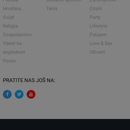
Hrvatska
Tenis
Čitam
Svijet
Party
Religija
Lifestyle
Gospodarstvo
Putujem
Vijesti na
Love & Sex
engleskom
Uživam
Posao
PRATITE NAS JOŠ NA: