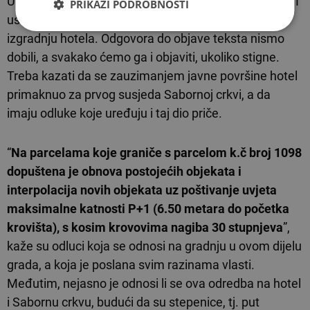
U hotelu Eden nismo uspjeli dobiti odgovornu osobu. I
PRIKAŽI PODROBNOSTI
usmeno i pisemno uputili smo upit vezano za
izgradnju hotela. Odgovora do objave teksta nismo
dobili, a svakako ćemo ga i objaviti, ukoliko stigne.
Treba kazati da se zauzimanjem javne površine hotel
primaknuo za prvog susjeda Sabornoj crkvi, a da
imaju odluke koje uređuju i taj dio priče.
“
Na parcelama koje graniče s parcelom k.č broj 1098
dopuštena je obnova postojećih objekata i
interpolacija novih objekata uz poštivanje uvjeta
maksimalne katnosti P+1 (6.50 metara do početka
krovišta), s kosim krovovima nagiba 30 stupnjeva
”,
kaže su odluci koja se odnosi na gradnju u ovom dijelu
grada, a koja je poslana svim razinama vlasti.
Međutim, nejasno je odnosi li se ova odredba na hotel
i Sabornu crkvu, budući da su stepenice, tj. put