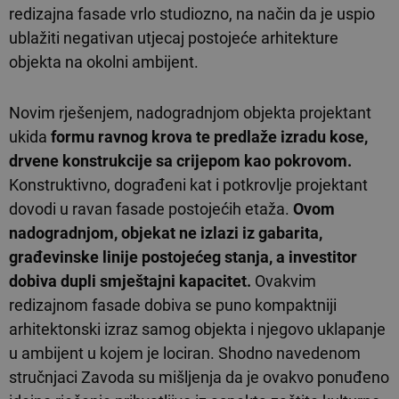
redizajna fasade vrlo studiozno, na način da je uspio
ublažiti negativan utjecaj postojeće arhitekture
objekta na okolni ambijent.
Novim rješenjem, nadogradnjom objekta projektant
ukida
formu ravnog krova te predlaže izradu kose,
drvene konstrukcije sa crijepom kao pokrovom.
Konstruktivno, dograđeni kat i potkrovlje projektant
dovodi u ravan fasade postojećih etaža.
Ovom
nadogradnjom, objekat ne izlazi iz gabarita,
građevinske linije postojećeg stanja, a investitor
dobiva dupli smještajni kapacitet.
Ovakvim
redizajnom fasade dobiva se puno kompaktniji
arhitektonski izraz samog objekta i njegovo uklapanje
u ambijent u kojem je lociran. Shodno navedenom
stručnjaci Zavoda su mišljenja da je ovakvo ponuđeno