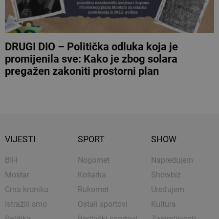
DRUGI DIO – Politička odluka koja je
promijenila sve: Kako je zbog solara
pregažen zakoniti prostorni plan
VIJESTI
SPORT
SHOW
BIH
Nogomet
Napredujem
Mostar
Košarka
Showbiz
Crna kronika
Rukomet
Uređujem
Istražili smo
Ostali sportovi
Kultura
Politika
Borilački sportovi
Zanimljivosti