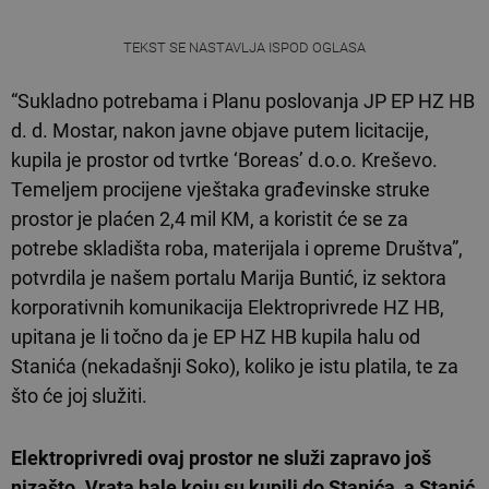
TEKST SE NASTAVLJA ISPOD OGLASA
“Sukladno potrebama i Planu poslovanja JP EP HZ HB
d. d. Mostar, nakon javne objave putem licitacije,
kupila je prostor od tvrtke ‘Boreas’ d.o.o. Kreševo.
Temeljem procijene vještaka građevinske struke
prostor je plaćen 2,4 mil KM, a koristit će se za
potrebe skladišta roba, materijala i opreme Društva”,
potvrdila je našem portalu Marija Buntić, iz sektora
korporativnih komunikacija Elektroprivrede HZ HB,
upitana je li točno da je EP HZ HB kupila halu od
Stanića (nekadašnji Soko), koliko je istu platila, te za
što će joj služiti.
Elektroprivredi ovaj prostor ne služi zapravo još
nizašto. Vrata hale koju su kupili do Stanića, a Stanić