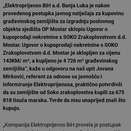
„Elektroprijenos BiH a.d. Banja Luka je nakon
provedenog postupka javnog natječaja za kupovinu
građevinskog zemljišta za izgradnju poslovnog
objekta sjedišta OP Mostar sklopio Ugovor o
kupoprodaji nekretnine s SOKO Zrakoplovstvom d.d.
Mostar. Ugovor o kupoprodaji nekretnine s SOKO
Zrakoplovstvom d.d. Mostar je sklopljen za cijenu
143KM/ m², a kupljeno je 4 726 m² građevinskog
zemljišta“, kaže u odgovoru na naš upit Jovana
Mirković, referent za odnose sa javnošću i
informiranje Elektroprijenosa, praktično potvrdivši
da su zemljište od Soko zrakoplovstva kupili za 675
818 tisuća maraka.
Tvrde da nisu unaprijed znali što
kupuju.
„Kompanija Elektroprijenos BiH provela je postupak