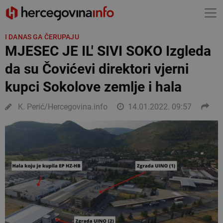
I DANAS GA ČERUPAJU
MJESEC JE IL' SIVI SOKO Izgleda
da su Čovićevi direktori vjerni
kupci Sokolove zemlje i hala
K. Perić/Hercegovina.info
14.01.2022. 09:57