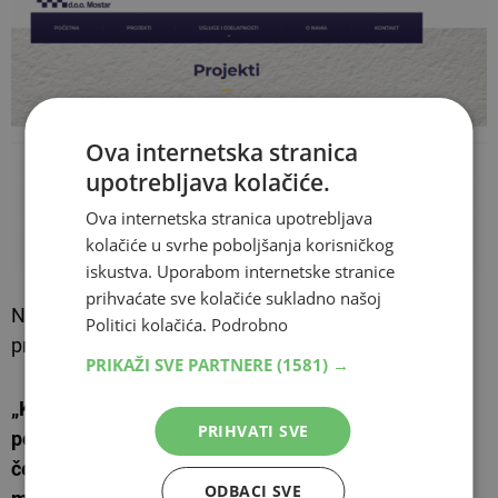
Ova internetska stranica
upotrebljava kolačiće.
Ova internetska stranica upotrebljava
kolačiće u svrhe poboljšanja korisničkog
iskustva. Uporabom internetske stranice
prihvaćate sve kolačiće sukladno našoj
No, iz elektroprijenosa su ustrajni da nije bilo
Politici kolačića.
Podrobno
pretendiranja.
PRIKAŽI SVE PARTNERE
(1581) →
„Kriterij za odabir ponude po predmetnom javnom
PRIHVATI SVE
pozivu je bila najniža jedinična cijena 1 metra
četvornog zemljišta izračena u konvertibilnim
ODBACI SVE