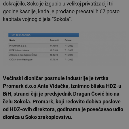
dokrajčilo, Soko je izgubio u velikoj privatizaciji tri
godine kasnije, kada je prodano preostalih 67 posto
kapitala vojnog dijela “Sokola”.
Većinski dioničar posrnule industrije je tvrtka
Promark d.o.o Ante Vidačka, iznimno bliska HDZ-u
BiH, stranci čiji je predsjednik Dragan Čović bio na
čelu Sokola. Promark, koji redovito dobiva poslove
od HDZ-ovih direktora, godinama je povećavao udio
dionica u Soko zrakoplovstvu.