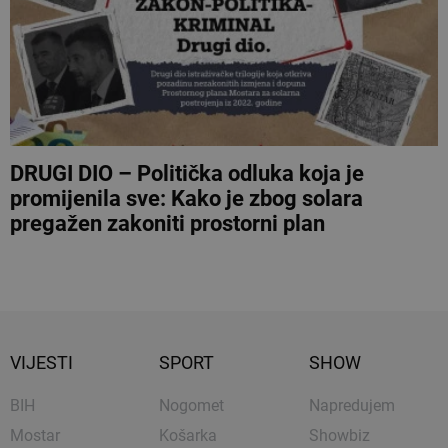
DRUGI DIO – Politička odluka koja je
promijenila sve: Kako je zbog solara
pregažen zakoniti prostorni plan
VIJESTI
SPORT
SHOW
BIH
Nogomet
Napredujem
Mostar
Košarka
Showbiz