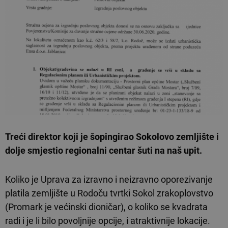
Treći direktor koji je šopingirao Sokolovo zemljište i
dolje smjestio regionalni centar šuti na naš upit.
Koliko je Uprava za izravno i neizravno oporezivanje
platila zemljište u Rodoču tvrtki Sokol zrakoplovstvo
(Promark je većinski dioničar), o koliko se kvadrata
radi i je li bilo povoljnije opcije, i atraktivnije lokacije.