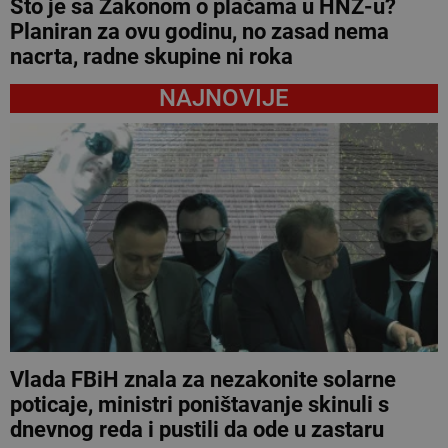
Što je sa Zakonom o plaćama u HNŽ-u?
Planiran za ovu godinu, no zasad nema
nacrta, radne skupine ni roka
NAJNOVIJE
Vlada FBiH znala za nezakonite solarne
poticaje, ministri poništavanje skinuli s
dnevnog reda i pustili da ode u zastaru