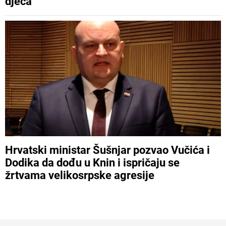
djeca
Hrvatski ministar Šušnjar pozvao Vučića i
Dodika da dođu u Knin i ispričaju se
žrtvama velikosrpske agresije