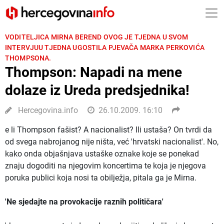
VODITELJICA MIRNA BEREND OVOG JE TJEDNA U SVOM
INTERVJUU TJEDNA UGOSTILA PJEVAČA MARKA PERKOVIĆA
THOMPSONA.
Thompson: Napadi na mene
dolaze iz Ureda predsjednika!
Hercegovina.info
26.10.2009. 16:10
e li Thompson fašist? A nacionalist? Ili ustaša? On tvrdi da
od svega nabrojanog nije ništa, već 'hrvatski nacionalist'. No,
kako onda objašnjava ustaške oznake koje se ponekad
znaju dogoditi na njegovim koncertima te koja je njegova
poruka publici koja nosi ta obilježja, pitala ga je Mirna.
'Ne sjedajte na provokacije raznih političara'