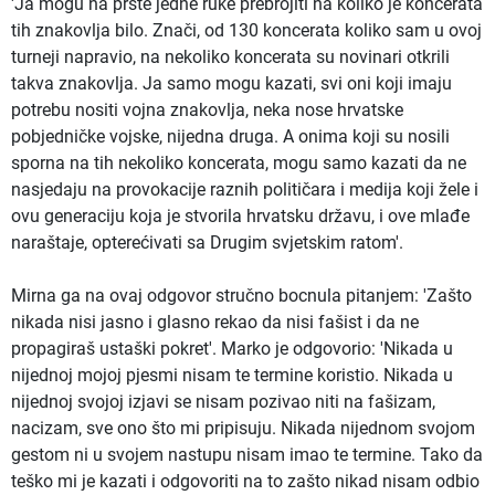
'Ja mogu na prste jedne ruke prebrojiti na koliko je koncerata
tih znakovlja bilo. Znači, od 130 koncerata koliko sam u ovoj
turneji napravio, na nekoliko koncerata su novinari otkrili
takva znakovlja. Ja samo mogu kazati, svi oni koji imaju
potrebu nositi vojna znakovlja, neka nose hrvatske
pobjedničke vojske, nijedna druga. A onima koji su nosili
sporna na tih nekoliko koncerata, mogu samo kazati da ne
nasjedaju na provokacije raznih političara i medija koji žele i
ovu generaciju koja je stvorila hrvatsku državu, i ove mlađe
naraštaje, opterećivati sa Drugim svjetskim ratom'.
Mirna ga na ovaj odgovor stručno bocnula pitanjem: 'Zašto
nikada nisi jasno i glasno rekao da nisi fašist i da ne
propagiraš ustaški pokret'. Marko je odgovorio: 'Nikada u
nijednoj mojoj pjesmi nisam te termine koristio. Nikada u
nijednoj svojoj izjavi se nisam pozivao niti na fašizam,
nacizam, sve ono što mi pripisuju. Nikada nijednom svojom
gestom ni u svojem nastupu nisam imao te termine. Tako da
teško mi je kazati i odgovoriti na to zašto nikad nisam odbio