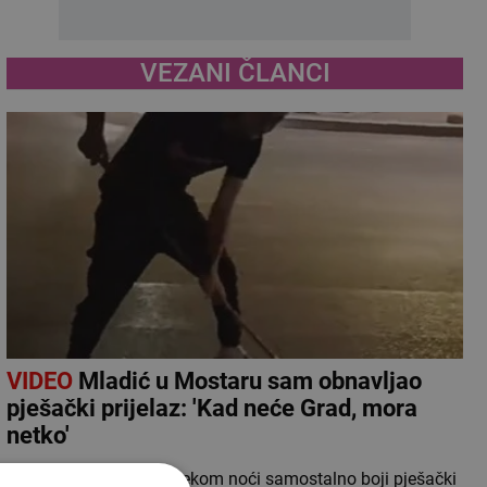
VEZANI ČLANCI
VIDEO
Mladić u Mostaru sam obnavljao
pješački prijelaz: 'Kad neće Grad, mora
netko'
Snimka mladića koji tijekom noći samostalno boji pješački