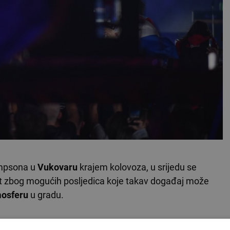
ompsona u
Vukovaru
krajem kolovoza, u srijedu se
ost zbog mogućih posljedica koje takav događaj može
mosferu
u gradu.
VLJA ISPOD OGLASA