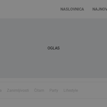
NASLOVNICA
NAJNOV
OGLAS
a
Zanimljivosti
Čitam
Party
Lifestyle