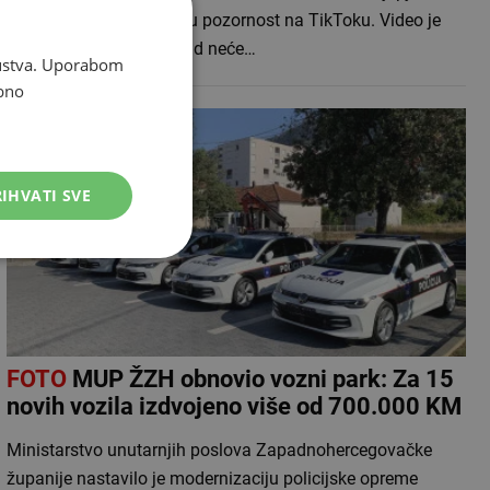
prijelaz izazvala je veliku pozornost na TikToku. Video je
objavljen uz poruku: „Kad neće…
skustva. Uporabom
bno
IHVATI SVE
FOTO
MUP ŽZH obnovio vozni park: Za 15
novih vozila izdvojeno više od 700.000 KM
Ministarstvo unutarnjih poslova Zapadnohercegovačke
županije nastavilo je modernizaciju policijske opreme