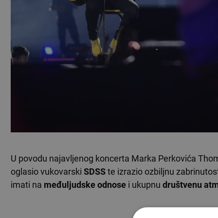
U povodu najavljenog koncerta Marka Perkovića Th
oglasio vukovarski
SDSS
te izrazio ozbiljnu zabrinut
imati na
međuljudske odnose
i ukupnu
društvenu at
TEKST SE NASTA