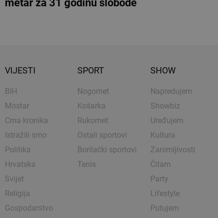
metar za 31 godinu slobode
VIJESTI
SPORT
SHOW
BIH
Nogomet
Napredujem
Mostar
Košarka
Showbiz
Crna kronika
Rukomet
Uređujem
Istražili smo
Ostali sportovi
Kultura
Politika
Borilački sportovi
Zanimljivosti
Hrvatska
Tenis
Čitam
Svijet
Party
Religija
Lifestyle
Gospodarstvo
Putujem