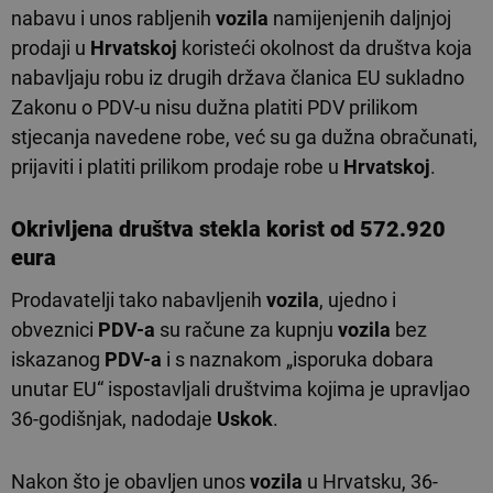
nabavu i unos rabljenih
vozila
namijenjenih daljnjoj
prodaji u
Hrvatskoj
koristeći okolnost da društva koja
nabavljaju robu iz drugih država članica EU sukladno
Zakonu o PDV-u nisu dužna platiti PDV prilikom
stjecanja navedene robe, već su ga dužna obračunati,
prijaviti i platiti prilikom prodaje robe u
Hrvatskoj
.
Okrivljena društva stekla
korist
od 572.920
eura
Prodavatelji tako nabavljenih
vozila
, ujedno i
obveznici
PDV-a
su račune za kupnju
vozila
bez
iskazanog
PDV-a
i s naznakom „isporuka dobara
unutar EU“ ispostavljali društvima kojima je upravljao
36-godišnjak, nadodaje
Uskok
.
Nakon što je obavljen unos
vozila
u Hrvatsku, 36-