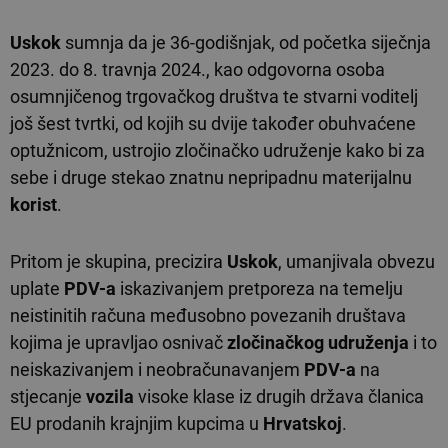
Uskok
sumnja da je 36-godišnjak, od početka siječnja
2023. do 8. travnja 2024., kao odgovorna osoba
osumnjičenog trgovačkog društva te stvarni voditelj
još šest tvrtki, od kojih su dvije također obuhvaćene
optužnicom, ustrojio zločinačko udruženje kako bi za
sebe i druge stekao znatnu nepripadnu materijalnu
korist
.
Pritom je skupina, precizira
Uskok
, umanjivala obvezu
uplate
PDV-a
iskazivanjem pretporeza na temelju
neistinitih računa međusobno povezanih društava
kojima je upravljao osnivač
zločinačkog udruženja
i to
neiskazivanjem i neobračunavanjem
PDV-a
na
stjecanje
vozila
visoke klase iz drugih država članica
EU prodanih krajnjim kupcima u
Hrvatskoj
.