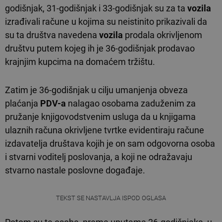
godišnjak, 31-godišnjak i 33-godišnjak su za ta
vozila
izrađivali račune u kojima su neistinito prikazivali da
su ta društva navedena
vozila
prodala okrivljenom
društvu putem kojeg ih je 36-godišnjak prodavao
krajnjim kupcima na domaćem tržištu.
Zatim je 36-godišnjak u cilju umanjenja obveza
plaćanja
PDV-a
nalagao osobama zaduženim za
pružanje knjigovodstvenim usluga da u knjigama
ulaznih računa okrivljene tvrtke evidentiraju račune
izdavatelja društava kojih je on sam odgovorna osoba
i stvarni voditelj poslovanja, a koji ne odražavaju
stvarno nastale poslovne događaje.
TEKST SE NASTAVLJA ISPOD OGLASA