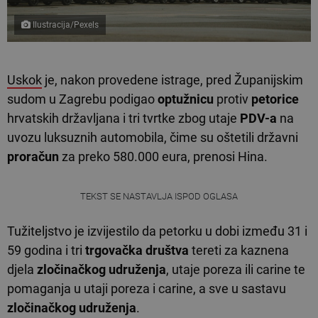
Ilustracija/Pexels
Uskok
je, nakon provedene istrage, pred Županijskim
sudom u Zagrebu podigao
optužnicu
protiv
petorice
hrvatskih državljana i tri tvrtke zbog utaje
PDV-a
na
uvozu luksuznih automobila, čime su oštetili državni
proračun
za preko 580.000 eura, prenosi Hina.
TEKST SE NASTAVLJA ISPOD OGLASA
Tužiteljstvo je izvijestilo da petorku u dobi između 31 i
59 godina i tri
trgovačka društva
tereti za kaznena
djela
zločinačkog udruženja
, utaje poreza ili carine te
pomaganja u utaji poreza i carine, a sve u sastavu
zločinačkog udruženja
.