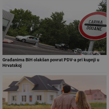
Građanima BiH olakšan povrat PDV-a pri kupnji u
Hrvatskoj