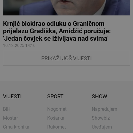
Krnjić blokirao odluku o Graničnom
prijelazu Gradiška, Amidžić poručuje:
'Jedan čovjek se iživljava nad svima'
10.12.2025 14:10
PRIKAŽI JOŠ VIJESTI
VIJESTI
SPORT
SHOW
BIH
Nogomet
Napredujem
Mostar
Košarka
Showbiz
Crna kronika
Rukomet
Uređujem