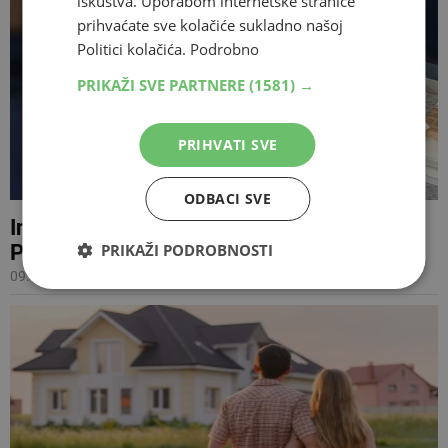
iskustva. Uporabom internetske stranice
prihvaćate sve kolačiće sukladno našoj
Politici kolačića.
Podrobno
PRIKAŽI SVE PARTNERE
(1581) →
PRIHVATI SVE
ODBACI SVE
Inflacija i poskupljenja povećali prihode od
PDV-a u BiH za 84 milijuna KM
PRIKAŽI PODROBNOSTI
09.03.2026 07:07