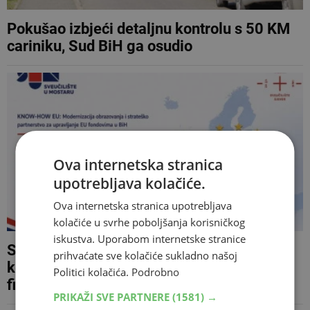
Pokušao izbjeći detaljnu kontrolu s 50 KM
cariniku, Sud BiH ga osudio
Ova internetska stranica
upotrebljava kolačiće.
Ova internetska stranica upotrebljava
kolačiće u svrhe poboljšanja korisničkog
iskustva. Uporabom internetske stranice
Sveučilište u Mostaru domaćin regionalne
prihvaćate sve kolačiće sukladno našoj
konferencije o budućnosti EU politika i
Politici kolačića.
Podrobno
financijske perspektive 2028. – 2034.
PRIKAŽI SVE PARTNERE
(1581) →