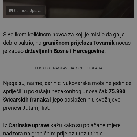
Carinska Uprava
S velikom količinom novca za koji je mislio da ga je
dobro sakrio, na
graničnom prijelazu Tovarnik
noćas
je zapeo
državljanin Bosne i Hercegovine
.
TEKST SE NASTAVLJA ISPOD OGLASA
Njega su, naime, carinici vukovarske mobilne jedinice
spriječili u pokušaju nezakonitog unosa čak
75.990
švicarskih franaka
lijepo posloženih u svežnjeve,
prenosi Jutarnji list.
Iz
Carinske uprave
kažu kako su pojačane mjere
nadzora na graničnim prijelazu rezultirale