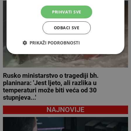
PRIHVATI SVE
ODBACI SVE
PRIKAŽI PODROBNOSTI
Rusko ministarstvo o tragediji bh.
planinara: 'Jest ljeto, ali razlika u
temperaturi može biti veća od 30
stupnjeva...'
NAJNOVIJE