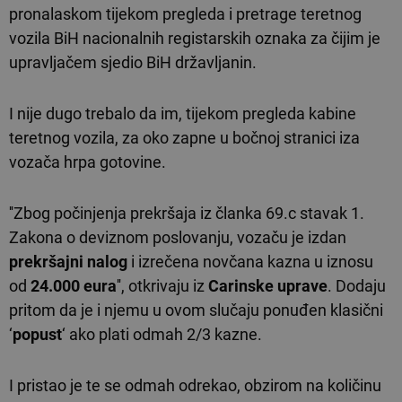
pronalaskom tijekom pregleda i pretrage teretnog
vozila BiH nacionalnih registarskih oznaka za čijim je
upravljačem sjedio BiH državljanin.
I nije dugo trebalo da im, tijekom pregleda kabine
teretnog vozila, za oko zapne u bočnoj stranici iza
vozača hrpa gotovine.
''Zbog počinjenja prekršaja iz članka 69.c stavak 1.
Zakona o deviznom poslovanju, vozaču je izdan
prekršajni nalog
i izrečena novčana kazna u iznosu
od
24.000 eura
'', otkrivaju iz
Carinske uprave
. Dodaju
pritom da je i njemu u ovom slučaju ponuđen klasični
‘
popust
‘ ako plati odmah 2/3 kazne.
I pristao je te se odmah odrekao, obzirom na količinu