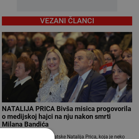
VEZANI ČLANCI
NATALIJA PRICA Bivša misica progovorila
o medijskoj hajci na nju nakon smrti
Milana Bandića
Bivša Miss universe Hrvatske Natalija Prica, koja je neko