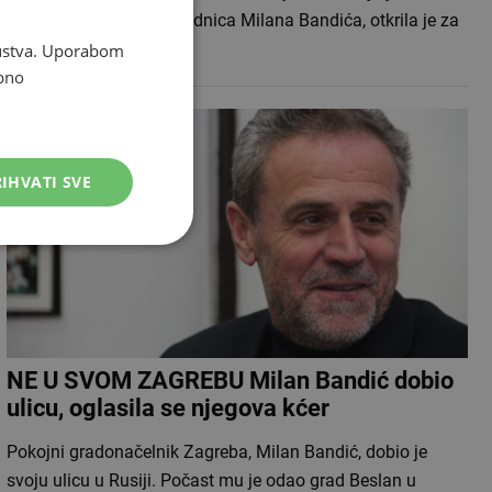
vrijeme bila i bliska suradnica Milana Bandića, otkrila je za
IN Magazin da je…
skustva. Uporabom
bno
IHVATI SVE
NE U SVOM ZAGREBU Milan Bandić dobio
ulicu, oglasila se njegova kćer
Pokojni gradonačelnik Zagreba, Milan Bandić, dobio je
svoju ulicu u Rusiji. Počast mu je odao grad Beslan u