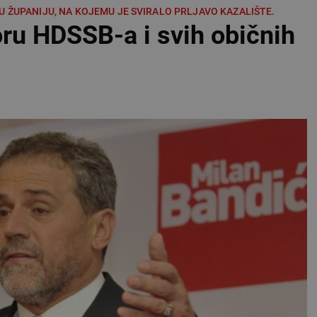
 ŽUPANIJU, NA KOJEMU JE SVIRALO PRLJAVO KAZALIŠTE.
ru HDSSB-a i svih običnih