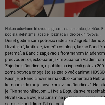
Nakon odsvirane tri uvodne pjesme na pozornicu je izišao B
podjela, defetizma, apatije i beznađa i ideoloških rovova...
Deset godina sam potrošio radeći za Zagreb. Idemo za
Hrvatsku.", kratko je, između ostaloga, kazao Bandić uz
petama", a Bandić zapjevao s frontmanom Mladenom B
predvođeni osječko-baranjskim županom Vladimirom 
Zajedno s Bandićem, u publiku su ispucali gotovo 200 l
zorna potvrda onoga što se znalo već danima: HDSSB
Kasnije je Bandić novinarima odbio komentirati Hebrangov
kampanje da mu je novac prljav kao Bandićev". Na pit
je: "Ne samo njihovom... Hvala Bogu da sve respektabi
Hrvatske. Ja ovdje računam na potporu ne samo HDSSB-
sam se i kandidirao. Bit će toga još nakon prvog kruga. 