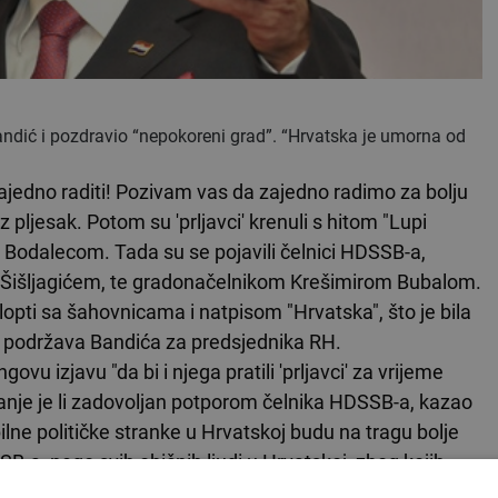
andić i pozdravio “nepokoreni grad”. “Hrvatska je umorna od
jedno raditi! Pozivam vas da zajedno radimo za bolju
 pljesak. Potom su 'prljavci' krenuli s hitom "Lupi
odalecom. Tada su se pojavili čelnici HDSSB-a,
Šišljagićem, te gradonačelnikom Krešimirom Bubalom.
opti sa šahovnicama i natpisom "Hrvatska", što je bila
 podržava Bandića za predsjednika RH.
u izjavu "da bi i njega pratili 'prljavci' za vrijeme
anje je li zadovoljan potporom čelnika HDSSB-a, kazao
lne političke stranke u Hrvatskoj budu na tragu bolje
a, nego svih običnih ljudi u Hrvatskoj, zbog kojih
Strpite se, vidjet ćete". Na novinarski upit zašto su