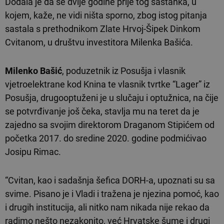
Dodala je da se dvije godine prije tog sastanka, u
kojem, kaže, ne vidi ništa sporno, zbog istog pitanja
sastala s prethodnikom Zlate Hrvoj-Šipek Dinkom
Cvitanom, u društvu investitora Milenka Bašića.
Milenko Bašić
, poduzetnik iz Posušja i vlasnik
vjetroelektrane kod Knina te vlasnik tvrtke “Lager” iz
Posušja, drugooptuženi je u slučaju i optužnica, na čije
se potvrđivanje još čeka, stavlja mu na teret da je
zajedno sa svojim direktorom Draganom Stipićem od
početka 2017. do sredine 2020. godine podmićivao
Josipu Rimac.
“Cvitan, kao i sadašnja šefica DORH-a, upoznati su sa
svime. Pisano je i Vladi i tražena je njezina pomoć, kao
i drugih institucija, ali nitko nam nikada nije rekao da
radimo nešto nezakonito, već Hrvatske šume i drugi