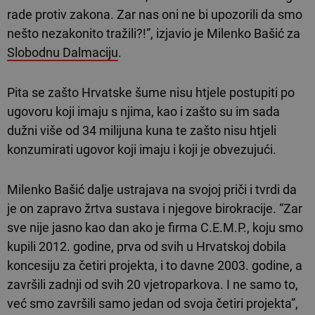
rade protiv zakona. Zar nas oni ne bi upozorili da smo
nešto nezakonito tražili?!”, izjavio je Milenko Bašić za
Slobodnu Dalmaciju
.
Pita se zašto Hrvatske šume nisu htjele postupiti po
ugovoru koji imaju s njima, kao i zašto su im sada
dužni više od 34 milijuna kuna te zašto nisu htjeli
konzumirati ugovor koji imaju i koji je obvezujući.
Milenko Bašić dalje ustrajava na svojoj priči i tvrdi da
je on zapravo žrtva sustava i njegove birokracije. “Zar
sve nije jasno kao dan ako je firma C.E.M.P., koju smo
kupili 2012. godine, prva od svih u Hrvatskoj dobila
koncesiju za četiri projekta, i to davne 2003. godine, a
završili zadnji od svih 20 vjetroparkova. I ne samo to,
već smo završili samo jedan od svoja četiri projekta”,