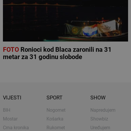
FOTO
Ronioci kod Blaca zaronili na 31
metar za 31 godinu slobode
VIJESTI
SPORT
SHOW
BIH
Nogomet
Napredujem
Mostar
Košarka
Showbiz
Crna kronika
Rukomet
Uređujem