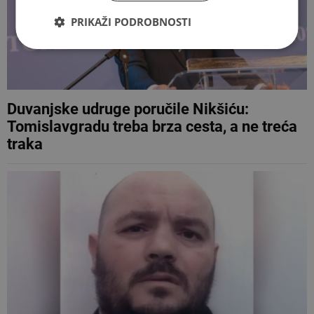
PRIKAŽI PODROBNOSTI
Duvanjske udruge poručile Nikšiću:
Tomislavgradu treba brza cesta, a ne treća
traka