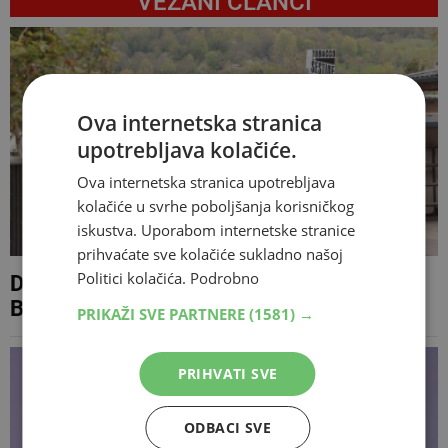
VEZANI ČLANCI
Ova internetska stranica
upotrebljava kolačiće.
Ova internetska stranica upotrebljava
kolačiće u svrhe poboljšanja korisničkog
iskustva. Uporabom internetske stranice
prihvaćate sve kolačiće sukladno našoj
Politici kolačića.
Podrobno
DORH predložio sankciju maloljetniku iz
BiH optuženom za ubojstvo u Zagrebu
PRIKAŽI SVE PARTNERE
(1581) →
PRIHVATI SVE
ODBACI SVE