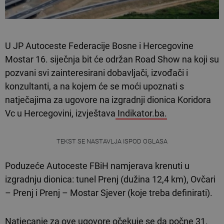
U JP Autoceste Federacije Bosne i Hercegovine
Mostar 16. siječnja bit će održan Road Show na koji su
pozvani svi zainteresirani dobavljači, izvođači i
konzultanti, a na kojem će se moći upoznati s
natječajima za ugovore na izgradnji dionica Koridora
Vc u Hercegovini, izvještava
Indikator.ba.
TEKST SE NASTAVLJA ISPOD OGLASA
Poduzeće Autoceste FBiH namjerava krenuti u
izgradnju dionica: tunel Prenj (dužina 12,4 km), Ovčari
– Prenj i Prenj – Mostar Sjever (koje treba definirati).
Natjecanje za ove ugovore očekuje se da počne 31.