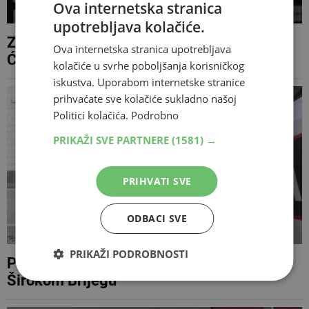
Ova internetska stranica
upotrebljava kolačiće.
Zrinjski vratio svog bivšeg juniora: Branko
Ova internetska stranica upotrebljava
Ćurdo ponovno među Plemićima
kolačiće u svrhe poboljšanja korisničkog
iskustva. Uporabom internetske stranice
prihvaćate sve kolačiće sukladno našoj
Politici kolačića.
Podrobno
PRIKAŽI SVE PARTNERE
(1581) →
PRIHVATI SVE
ODBACI SVE
PRIKAŽI PODROBNOSTI
Pronađen kokain kod 41-godišnjaka u
Širokom Brijegu