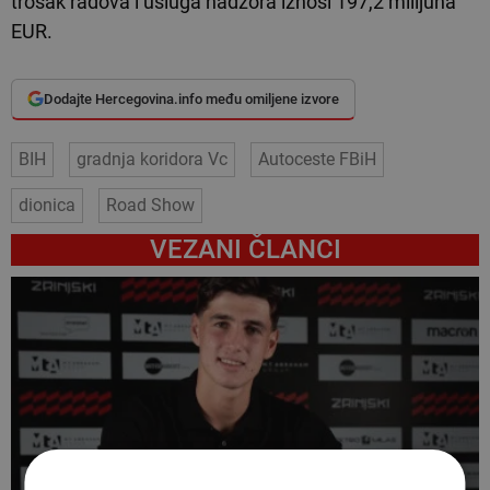
trošak radova i usluga nadzora iznosi 197,2 milijuna
EUR.
Dodajte Hercegovina.info među omiljene izvore
BIH
gradnja koridora Vc
Autoceste FBiH
dionica
Road Show
VEZANI ČLANCI