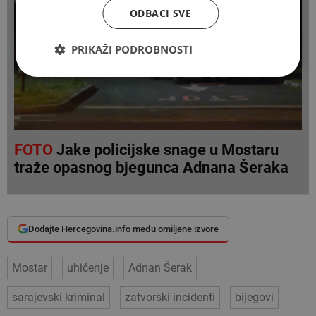
ODBACI SVE
PRIKAŽI PODROBNOSTI
FOTO
Jake policijske snage u Mostaru
traže opasnog bjegunca Adnana Šeraka
Dodajte Hercegovina.info među omiljene izvore
Mostar
uhićenje
Adnan Šerak
sarajevski kriminal
zatvorski incidenti
bijegovi