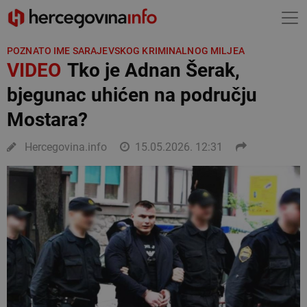
POZNATO IME SARAJEVSKOG KRIMINALNOG MILJEA
VIDEO
Tko je Adnan Šerak,
bjegunac uhićen na području
Mostara?
Hercegovina.info
15.05.2026. 12:31