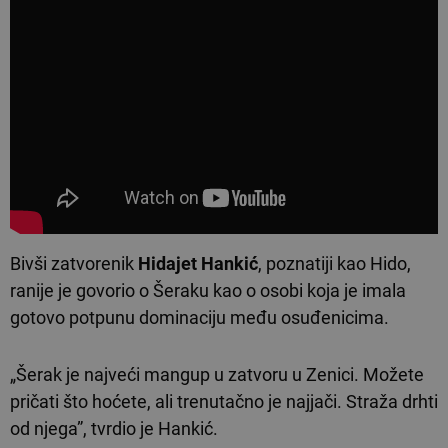
Bivši zatvorenik
Hidajet Hankić
, poznatiji kao Hido,
ranije je govorio o Šeraku kao o osobi koja je imala
gotovo potpunu dominaciju među osuđenicima.
„Šerak je najveći mangup u zatvoru u Zenici. Možete
pričati što hoćete, ali trenutačno je najjači. Straža drhti
od njega”, tvrdio je Hankić.