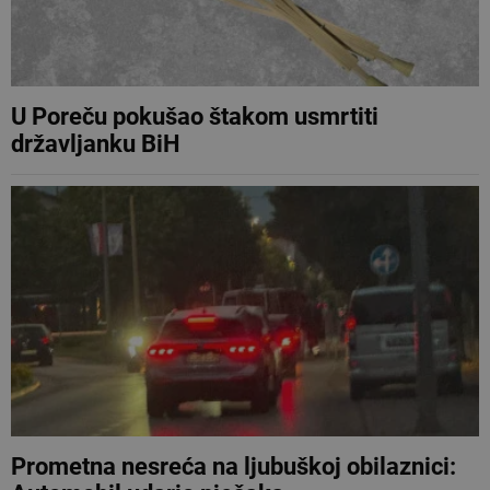
U Poreču pokušao štakom usmrtiti
državljanku BiH
Prometna nesreća na ljubuškoj obilaznici: