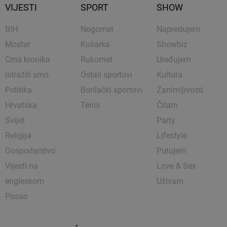
VIJESTI
SPORT
SHOW
BIH
Nogomet
Napredujem
Mostar
Košarka
Showbiz
Crna kronika
Rukomet
Uređujem
Istražili smo
Ostali sportovi
Kultura
Politika
Borilački sportovi
Zanimljivosti
Hrvatska
Tenis
Čitam
Svijet
Party
Religija
Lifestyle
Gospodarstvo
Putujem
Vijesti na
Love & Sex
engleskom
Uživam
Posao