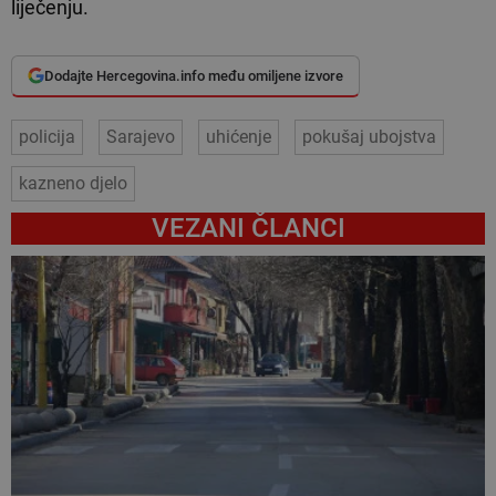
liječenju.
Dodajte Hercegovina.info među omiljene izvore
policija
Sarajevo
uhićenje
pokušaj ubojstva
kazneno djelo
VEZANI ČLANCI