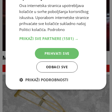
Ova internetska stranica upotrebljava
kolačiće u svrhe poboljšanja korisničkog
iskustva. Uporabom internetske stranice
prihvaćate sve kolačiće sukladno našoj
Politici kolačića.
Podrobno
PRIKAŽI SVE PARTNERE
(1581) →
PRIHVATI SVE
Motociklist poginuo u nesreći na M-17
ODBACI SVE
NAJNOVIJE
PRIKAŽI PODROBNOSTI