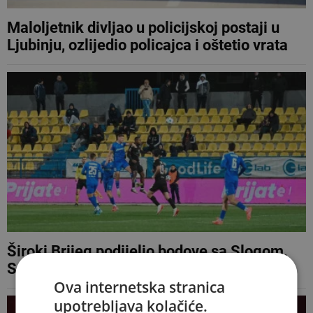
Maloljetnik divljao u policijskoj postaji u
Ljubinju, ozlijedio policajca i oštetio vrata
Široki Brijeg podijelio bodove sa Slogom,
Sarajevo s Radnikom
Ova internetska stranica
upotrebljava kolačiće.