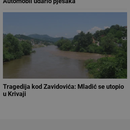
Automobil udario pješaka
Tragedija kod Zavidovića: Mladić se utopio
u Krivaji