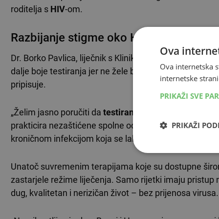
roditelja s
HIV
-om.
Razbijanje stigme oko HIV testiranja
Ova internet
Dr. Borko Pavlica, liječnik s Klinike za infektivne boles
Ova internetska s
dalje boje testiranja jer ne žele biti svrstani u neku o
internetske strani
pripisuje.
PRIKAŽI SVE PA
„Želim jasno poručiti da
testiranje
ne znači to. Svaka s
prakticira nezaštićene spolne odnose. Pravodobno
te
PRIKAŽI PO
kroničnom infekcijom koja se lako može držati pod kon
Unatoč suvremenim terapijama koje su dostupne širom E
zastarjele režime liječenja. Samo rijetki imaju pristu
dug, kvalitetan i nerizičan život – bez prijenosa virusa.