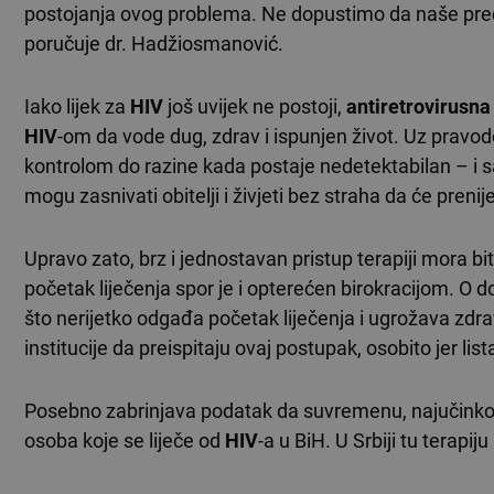
postojanja ovog problema. Ne dopustimo da naše pred
poručuje dr. Hadžiosmanović.
Iako lijek za
HIV
još uvijek ne postoji,
antiretrovirusna
HIV
-om da vode dug, zdrav i ispunjen život. Uz pravod
kontrolom do razine kada postaje nedetektabilan – i 
mogu zasnivati obitelji i živjeti bez straha da će prenije
Upravo zato, brz i jednostavan pristup terapiji mora bi
početak liječenja spor je i opterećen birokracijom. O do
što nerijetko odgađa početak liječenja i ugrožava zdr
institucije da preispitaju ovaj postupak, osobito jer lis
Posebno zabrinjava podatak da suvremenu, najučinkov
osoba koje se liječe od
HIV
-a u BiH. U Srbiji tu terapi