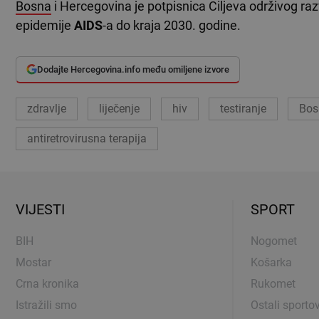
Bosna
i Hercegovina je potpisnica Ciljeva održivog ra
epidemije
AIDS
-a do kraja 2030. godine.
Dodajte Hercegovina.info među omiljene izvore
zdravlje
liječenje
hiv
testiranje
Bos
antiretrovirusna terapija
VIJESTI
SPORT
BIH
Nogomet
Mostar
Košarka
Crna kronika
Rukomet
Istražili smo
Ostali sportov