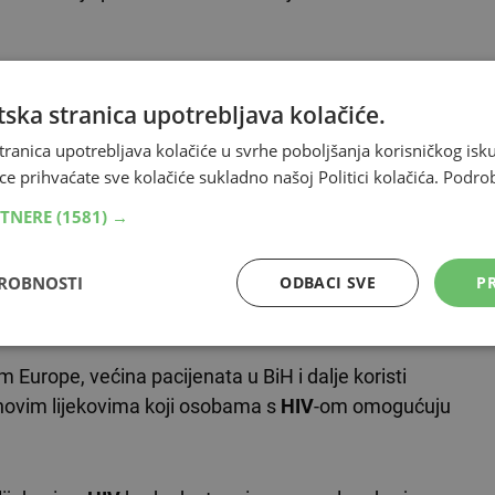
ska stranica upotrebljava kolačiće.
ti UKC-a Republike Srpske, istaknuo je kako se ljudi i
tranica upotrebljava kolačiće u svrhe poboljšanja korisničkog i
d društvenih skupina kojima se
HIV
infekcija stereotipno
ce prihvaćate sve kolačiće sukladno našoj Politici kolačića.
Podro
RTNERE
(1581) →
polno aktivna osoba može biti u riziku, osobito ako
stiranje
omogućuje osobi da ostane zdrava, živeći s
DROBNOSTI
ODBACI SVE
PR
trolom“, kazao je Pavlica.
urope, većina pacijenata u BiH i dalje koristi
p novim lijekovima koji osobama s
HIV
-om omogućuju