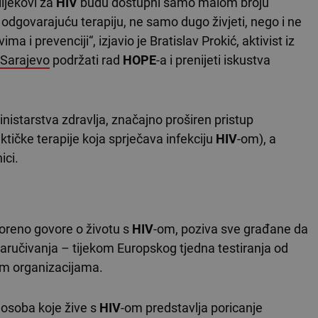
lijekovi za
HIV
budu dostupni samo malom broju
odgovarajuću terapiju, ne samo dugo živjeti, nego i ne
ima i prevenciji“, izjavio je Bratislav Prokić, aktivist iz
Sarajevo
podržati rad
HOPE
-a i prenijeti iskustva
Ministarstva zdravlja, značajno proširen pristup
laktičke terapije koja sprječava infekciju
HIV
-om), a
ici.
voreno govore o životu s
HIV
-om, poziva sve građane da
aručivanja – tijekom Europskog tjedna testiranja od
im organizacijama.
osoba koje žive s
HIV
-om predstavlja poricanje