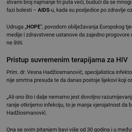
stvarni broj najmanje tri puta veći, budući da se mnogi
fazi bolesti –
AIDS
-u, kada su posljedice po zdravlje o
Udruga „
HOPE
“, povodom obilježavanja Europskog tje
medije i zdravstvene ustanove da zajedno progovore o o
ne štiti.
Pristup suvremenim terapijama za HIV
Prim. dr. Vesna Hadžiosmanović, specijalistica infektol
nije smrtna presuda te da danas postoje lijekovi koji
„Ali ono što i dalje nemamo jest dovoljno razumijevan
ranije otkrijemo infekciju, to je manja vjerojatnost da 
Hadžiosmanović.
Ona se ovim pitanjem bavi više od 30 godina i u međ