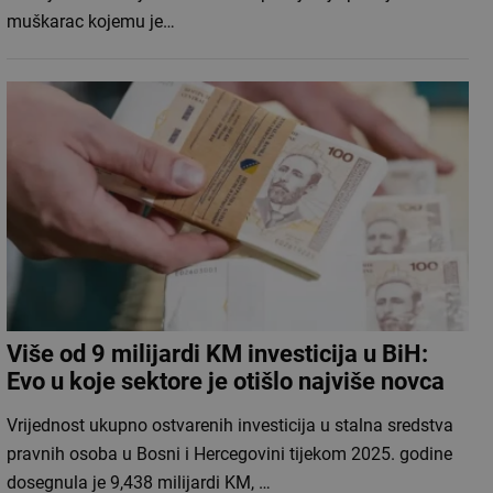
muškarac kojemu je…
Više od 9 milijardi KM investicija u BiH:
Evo u koje sektore je otišlo najviše novca
Vrijednost ukupno ostvarenih investicija u stalna sredstva
pravnih osoba u Bosni i Hercegovini tijekom 2025. godine
dosegnula je 9,438 milijardi KM, …