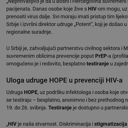
„Neprihvatljivo je da u Bosni i Hercegovina suvremeni 
pacijenata. Danas osobe koje žive s
HIV
-om mogu, uz 
prenositi virus dalje. Svi moraju imati pristup tim lijekov
Srbije i izvršni direktor udruge „Potent“, koji je došao u
regionalne suradnje.
U Srbiji je, zahvaljujući partnerstvu civilnog sektora i 
suvremenim oblicima prevencije poput
PrEP
-a (profi
omogućeno je i redovito, besplatno
testiranje
u zajedn
Uloga udruge HOPE u prevenciji HIV-a
Udruga
HOPE
, uz podršku infektologa i osoba koje ot
se testiraju – besplatno, anonimno i bez prethodnog n
19. do 26. svibnja.
Testiranje
je dostupno u partnersk
„
HIV
je naša stvarnost. Diskriminacija i
stigmatizacija