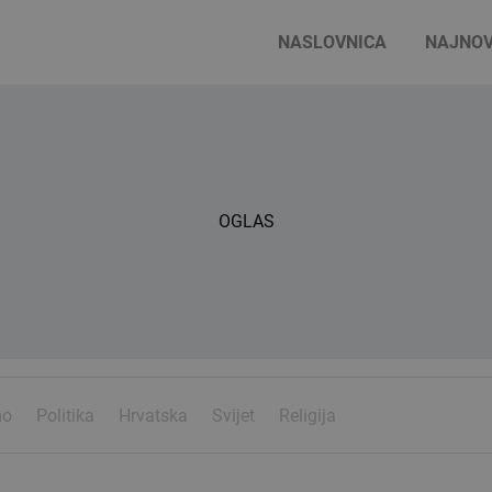
NASLOVNICA
NAJNOV
OGLAS
mo
Politika
Hrvatska
Svijet
Religija