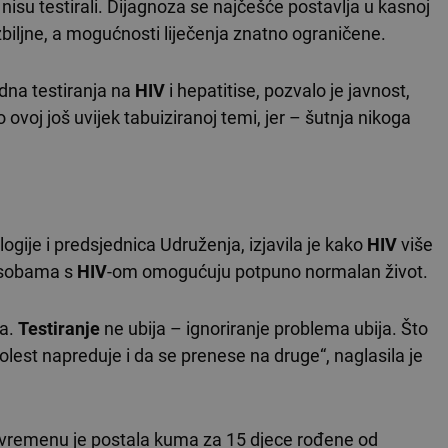
 nisu testirali. Dijagnoza se najčešće postavlja u kasnoj
zbiljne, a mogućnosti liječenja znatno ograničene.
dna testiranja na
HIV
i hepatitise, pozvalo je javnost,
voj još uvijek tabuiziranoj temi, jer – šutnja nikoga
ogije i predsjednica Udruženja, izjavila je kako
HIV
više
 osobama s
HIV
-om omogućuju potpuno normalan život.
ja.
Testiranje
ne ubija – ignoriranje problema ubija. Što
bolest napreduje i da se prenese na druge“, naglasila je
uvremenu je postala kuma za 15 djece rođene od