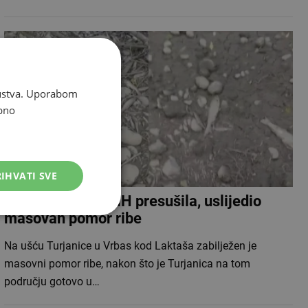
skustva. Uporabom
bno
IHVATI SVE
VIDEO
Rijeka u BiH presušila, uslijedio
masovan pomor ribe
Na ušću Turjanice u Vrbas kod Laktaša zabilježen je
masovni pomor ribe, nakon što je Turjanica na tom
području gotovo u…