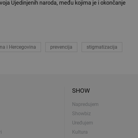
zvoja Ujedinjenih naroda, među kojima je i okončanje
na i Hercegovina
prevencija
stigmatizacija
SHOW
Napredujem
Showbiz
Uređujem
i
Kultura