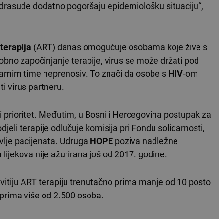
rasude dodatno pogoršaju epidemiološku situaciju“,
 terapija
(ART) danas omogućuje osobama koje žive s
obno započinjanje terapije, virus se može držati pod
samim time neprenosiv. To znači da osobe s
HIV
-om
ti virus partneru.
ti prioritet. Međutim, u Bosni i Hercegovina postupak za
djeli terapije odlučuje komisija pri Fondu solidarnosti,
avlje pacijenata. Udruga
HOPE
poziva nadležne
ta lijekova nije ažurirana još od 2017. godine.
itiju ART terapiju trenutačno prima manje od 10 posto
ju prima više od 2.500 osoba.