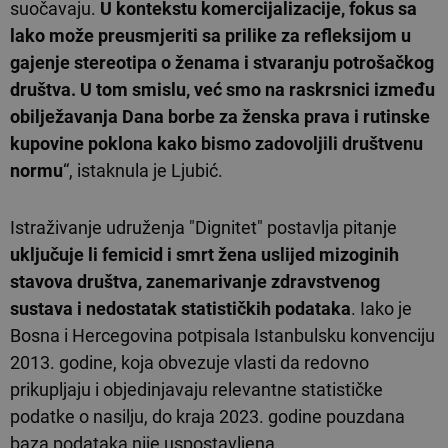
suočavaju.
U kontekstu komercijalizacije, fokus sa
lako može preusmjeriti sa prilike za refleksijom u
gajenje stereotipa o ženama i stvaranju potrošačkog
društva. U tom smislu, već smo na raskrsnici između
obilježavanja Dana borbe za ženska prava i rutinske
kupovine poklona kako bismo zadovoljili društvenu
normu
“, istaknula je Ljubić.
Istraživanje udruženja "Dignitet" postavlja pitanje
uključuje li femicid i smrt žena uslijed mizoginih
stavova društva, zanemarivanje zdravstvenog
sustava i nedostatak statističkih podataka
. Iako je
Bosna i Hercegovina potpisala Istanbulsku konvenciju
2013. godine, koja obvezuje vlasti da redovno
prikupljaju i objedinjavaju relevantne statističke
podatke o nasilju, do kraja 2023. godine pouzdana
baza podataka nije uspostavljena.