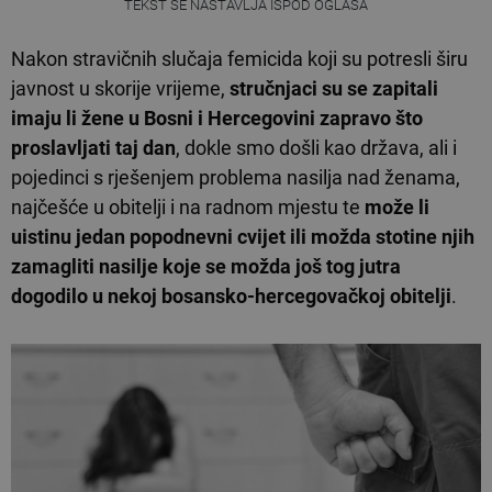
TEKST SE NASTAVLJA ISPOD OGLASA
Nakon stravičnih slučaja femicida koji su potresli širu
javnost u skorije vrijeme,
stručnjaci su se zapitali
imaju li žene u Bosni i Hercegovini zapravo što
proslavljati taj dan
, dokle smo došli kao država, ali i
pojedinci s rješenjem problema nasilja nad ženama,
najčešće u obitelji i na radnom mjestu te
može li
uistinu jedan popodnevni cvijet ili možda stotine njih
zamagliti nasilje koje se možda još tog jutra
dogodilo u nekoj bosansko-hercegovačkoj obitelji
.