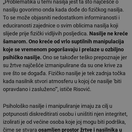
„Problematika u temi nasilja jest ta što najčešće o
nasilju govorimo onda kada dođe do fizičkog nasilja.
To se može objasniti nedostatkom informiranosti i
educiranosti zajednice o svim oblicima nasilja koji
slijede prije fizički vidljivih posljedica.
Nasilje ne kreće
šamarom. Ono kreće od vrlo suptilnih manipulacija
koje se vremenom pogoršavaju i prelaze u ozbiljno
psihičko nasilje.
Ono se također teško prepoznaje jer
su žrtve najčešće izmanipulirane da su one krive za
sve što se događa. Fizičko nasilje je tek zadnja točka
kada nasilnik stvori atmosferu u kojoj će nasilje 'biti
opravdano i zasluženo'“, ističe Risović.
Psihološko nasilje i manipuliranje imaju za cilj u
potpunosti diskreditirati osobu i uništiti njen integritet,
izolirati je od većine osoba koje joj mogu biti podrška,
čime se stvara
osamljen prostor žrtve i nasilnika u