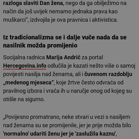
razloga slaviti Dan žena,
nego da ga obilježimo na
način da još uvijek nemamo jednaka prava kao
muškarci“, izdvojila je ova pravnica i aktivistica.
Iz tradicionalizma se i dalje vuče nada da se
nasilnik možda promijenio
Socijalna radnica
Marija Andrić
za portal
Hercegovina.info
odlučila je kazati nešto više o samoj
povijesti nasilja nad ženama, ali i
čuvenom razdoblju
„medenog mjeseca“
, koje žrtve često odvraća od
pravilnog izbora i vraća ih u naručje onog od kojeg su
otišle na sigurno.
„Povijesno promatrano, neke stvari u vezi s nasiljem
nad ženama su se promijenile, jer je prije možda bilo
'normalno' udariti ženu jer je 'zaslužila kaznu'
,