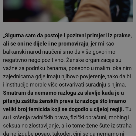
„
Sigurna sam da postoje i pozitvni primjeri iz prakse,
ali se oni ne dijele i ne promoviraju
, jer mi kao
balkanski narod naučeni smo da više govorimo
negativno nego pozitivno. Ženske organizacije su
važne za podršku ženama, posebno u malim lokalnim
zajednicama gdje imaju njihovo povjerenje, tako da bi
i institucije morale više ostvarivati suradnju s njima.
Smatram da nemamo razloga za slavlje kada je u
pitanju zaštita ženskih prava iz razloga što imamo
veliki broj femicida koji se dogodio u cijeloj regiji.
Tu
su i kršenja radničkih prava, fizički obračuni, mobing i
seksualno zlostavljanje, ali o tome žene šute iz straha
da ne izgube posao, također, čini se da nemamo ni