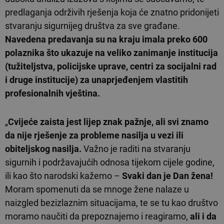
predlaganja održivih rješenja koja će znatno pridonijeti
stvaranju sigurnijeg društva za sve građane.
Navedena predavanja su na kraju imala preko 600
polaznika što ukazuje na veliko zanimanje institucija
(tužiteljstva, policijske uprave, centri za socijalni rad
i druge institucije) za unaprjeđenjem vlastitih
profesionalnih vještina.
„
Cvijeće zaista jest lijep znak pažnje, ali svi znamo
da nije rješenje za probleme nasilja u vezi ili
obiteljskog nasilja.
Važno je raditi na stvaranju
sigurnih i podržavajućih odnosa tijekom cijele godine,
ili kao što narodski kažemo –
Svaki dan je Dan žena!
Moram spomenuti da se mnoge žene nalaze u
naizgled bezizlaznim situacijama, te se tu kao društvo
moramo naučiti da prepoznajemo i reagiramo,
ali i da