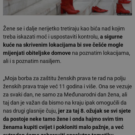
Žene se i dalje nerijetko tretiraju kao bića nad kojim
treba iskazati moć i uspostaviti kontrolu,
a sigurne
kuće na skrivenim lokacijama bi sve češće mogle
mijenjati obiteljske domove
na poznatim lokacijama,
ali i s poznatim nasiljem.
„Moja borba za zaštitu ženskih prava te rad na polju
ženskih prava traje već 11 godina i više. Ona se vezuje
za svaki dan, ne samo za Međunarodni dan žena, ali
taj dan je važan da bismo na kraju ipak omogućili da
nas drugi glasnije čuju,
jer za taj 8. ožujak se svi sjete
da postoje neke tamo žene i onda hajmo svim tim
ženama kupiti cvijet i pokloniti malo pažnje, a već