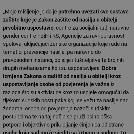
„Moje mišljenje je da je
potrebno uvezati sve sustave
zaštite koje je Zakon zaštite od nasilja u obitelji
prvobitno uspostavio
, centre za socijalni rad, naravno
gender centre FBiH i RS, Agencije za ravnopravnost
spolova, uključujući ženske organizacije koje rade na
tematici prevencije nasilja, pa naravno do
pravosudnih instanci, policije i tužiteljstva te brojnih
drugih mehanizama koji su uspostavljeni.
Dobra
izmjena Zakona o zaštiti od nasilja u obitelji kroz
uspostavljanje osobe od povjerenja je važna
iz
razloga što su aktivistice kroz to uspjele omogućiti da
tijekom sudskih postupaka koji se vežu za nasilje nad
ženama, osoba od povjerenja nazoči sudskim
postupcima te na taj način se pruži psihološka
potpora i objektivno prikupljanje činjenica od strane
osobe koja sad može sjediti sa žrtvom u sudnici. To