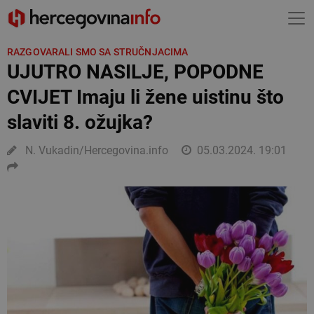
RAZGOVARALI SMO SA STRUČNJACIMA
UJUTRO NASILJE, POPODNE
CVIJET Imaju li žene uistinu što
slaviti 8. ožujka?
N. Vukadin/Hercegovina.info
05.03.2024. 19:01