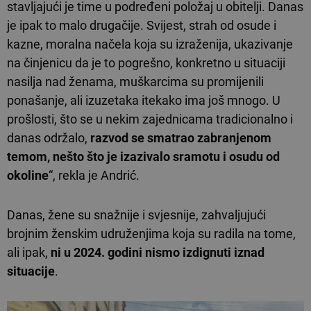
stavljajući je time u podređeni položaj u obitelji. Danas
je ipak to malo drugačije. Svijest, strah od osude i
kazne, moralna načela koja su izraženija, ukazivanje
na činjenicu da je to pogrešno, konkretno u situaciji
nasilja nad ženama, muškarcima su promijenili
ponašanje, ali izuzetaka itekako ima još mnogo. U
prošlosti, što se u nekim zajednicama tradicionalno i
danas održalo,
razvod se smatrao zabranjenom
temom, nešto što je izazivalo sramotu i osudu od
okoline
“, rekla je Andrić.
Danas, žene su snažnije i svjesnije, zahvaljujući
brojnim ženskim udruženjima koja su radila na tome,
ali ipak,
ni u 2024. godini nismo izdignuti iznad
situacije
.