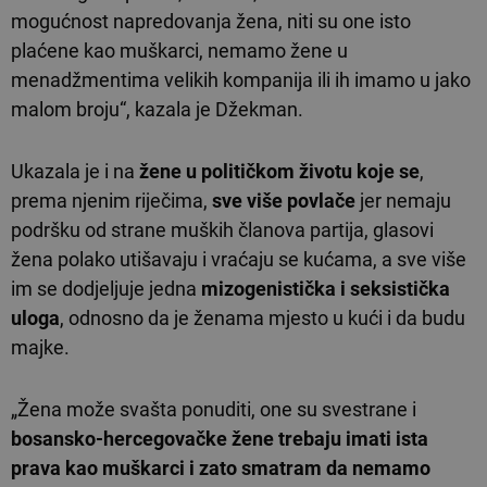
mogućnost napredovanja žena, niti su one isto
plaćene kao muškarci, nemamo žene u
menadžmentima velikih kompanija ili ih imamo u jako
malom broju“, kazala je Džekman.
Ukazala je i na
žene u političkom životu koje se
,
prema njenim riječima,
sve više povlače
jer nemaju
podršku od strane muških članova partija, glasovi
žena polako utišavaju i vraćaju se kućama, a sve više
im se dodjeljuje jedna
mizogenistička i seksistička
uloga
, odnosno da je ženama mjesto u kući i da budu
majke.
„Žena može svašta ponuditi, one su svestrane i
bosansko-hercegovačke žene trebaju imati ista
prava kao muškarci i zato smatram da nemamo