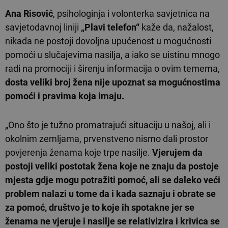
Ana Risović
, psihologinja i volonterka savjetnica na
savjetodavnoj liniji
„Plavi telefon“
kaže da, nažalost,
nikada ne postoji dovoljna upućenost u mogućnosti
pomoći u slučajevima nasilja, a iako se uistinu mnogo
radi na promociji i širenju informacija o ovim temema,
dosta veliki broj žena nije upoznat sa mogućnostima
pomoći i pravima koja imaju.
„Ono što je tužno promatrajući situaciju u našoj, ali i
okolnim zemljama, prvenstveno nismo dali prostor
povjerenja ženama koje trpe nasilje.
Vjerujem da
postoji veliki postotak žena koje ne znaju da postoje
mjesta gdje mogu potražiti pomoć, ali se daleko veći
problem nalazi u tome da i kada saznaju i obrate se
za pomoć, društvo je to koje ih spotakne jer se
ženama ne vjeruje i nasilje se relativizira i krivica se