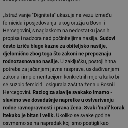
„Istraživanje "Digniteta" ukazuje na vezu između
femicida i posjedovanja lakog oružja u Bosni i
Hercegovini, s naglaskom na nedostatku jasnih
propisa i nadzora nad počiniteljima nasilja.
Sudovi
često izriču blage kazne za obiteljsko nasilje,
djelomično zbog toga što zakoni ne prepoznaju
rodnozasnovano nasilje.
U zaključku, postoji hitna
potreba za jačanjem javne rasprave, usklađivanjem
zakona i implementacijom konkretnih mjera kako bi
se suzbio femicid i osigurala zaštita žena u Bosni i
Hercegovini.
Razlog za slavlje svakako imamo -
slavimo sve dosadašnje napretke u ostvarivanju
rodne ravnopravnosti i prava žena. Svaki 'mali' korak
itekako je bitan i velik.
Ukoliko se svake godine
osvrnemo se na napredak koji smo postigli kao