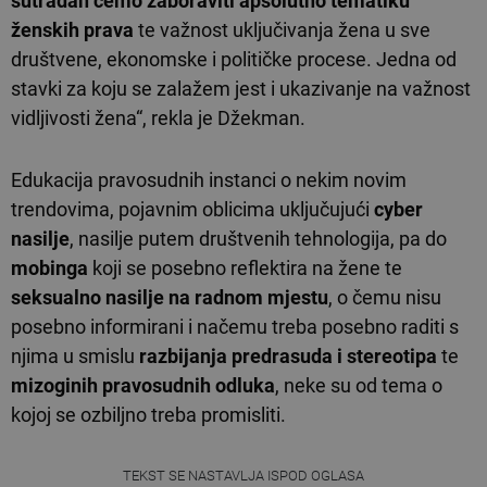
sutradan ćemo zaboraviti apsolutno tematiku
ženskih prava
te važnost uključivanja žena u sve
društvene, ekonomske i političke procese. Jedna od
stavki za koju se zalažem jest i ukazivanje na važnost
vidljivosti žena“, rekla je Džekman.
Edukacija pravosudnih instanci o nekim novim
trendovima, pojavnim oblicima uključujući
cyber
nasilje
, nasilje putem društvenih tehnologija, pa do
mobinga
koji se posebno reflektira na žene te
seksualno nasilje na radnom mjestu
, o čemu nisu
posebno informirani i načemu treba posebno raditi s
njima u smislu
razbijanja predrasuda i stereotipa
te
mizoginih pravosudnih odluka
, neke su od tema o
kojoj se ozbiljno treba promisliti.
TEKST SE NASTAVLJA ISPOD OGLASA