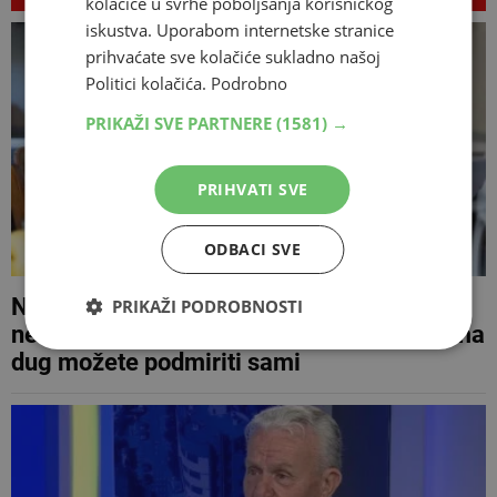
kolačiće u svrhe poboljšanja korisničkog
iskustva. Uporabom internetske stranice
prihvaćate sve kolačiće sukladno našoj
Politici kolačića.
Podrobno
PRIKAŽI SVE PARTNERE
(1581) →
PRIHVATI SVE
ODBACI SVE
Nedostaju vam godine staža zbog
PRIKAŽI PODROBNOSTI
neuplaćenih doprinosa? U ovim slučajevima
dug možete podmiriti sami