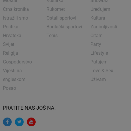
Mostar
Košarka
Showbiz
Crna kronika
Rukomet
Uređujem
Istražili smo
Ostali sportovi
Kultura
Politika
Borilački sportovi
Zanimljivosti
Hrvatska
Tenis
Čitam
Svijet
Party
Religija
Lifestyle
Gospodarstvo
Putujem
Vijesti na
Love & Sex
engleskom
Uživam
Posao
PRATITE NAS JOŠ NA: