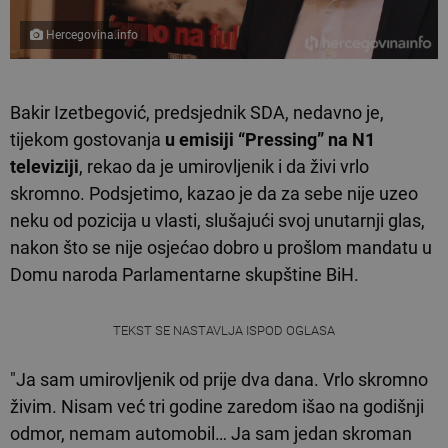
Hercegovina.info
Bakir Izetbegović, predsjednik SDA, nedavno je,
tijekom gostovanja
u emisiji “Pressing” na N1
televiziji
, rekao da je umirovljenik i da živi vrlo
skromno. Podsjetimo, kazao je da za sebe nije uzeo
neku od pozicija u vlasti, slušajući svoj unutarnji glas,
nakon što se nije osjećao dobro u prošlom mandatu u
Domu naroda Parlamentarne skupštine BiH.
TEKST SE NASTAVLJA ISPOD OGLASA
"Ja sam umirovljenik od prije dva dana. Vrlo skromno
živim. Nisam već tri godine zaredom išao na godišnji
odmor, nemam automobil… Ja sam jedan skroman