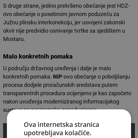
S druge strane, jedino prekršeno obećanje jest HDZ-
ovo obećanje o posebnom javnom poduzeću za
Južnu plinsku interkonekciju, jer usvojeni zakonski
okvir nije predvidio osnivanje tvrtke sa sjedištem u
Mostaru.
Malo konkretnih pomaka
U području državnog uređenja i dalje je malo
konkretnih pomaka.
NiP
-ovo obećanje o poboljšanju
procesa dodjele proračunskih sredstava putem
transparentnih procedura ocijenjeno je kao započeto
nakon uvođenja moderniziranog informacijskog
sustava za programsko proračuniranje.
Ova internetska stranica
upotrebljava kolačiće.