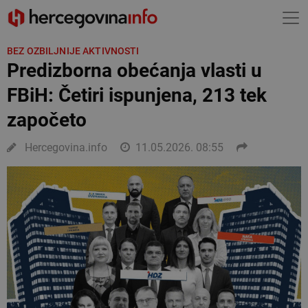
BEZ OZBILJNIJE AKTIVNOSTI
Predizborna obećanja vlasti u
FBiH: Četiri ispunjena, 213 tek
započeto
Hercegovina.info
11.05.2026. 08:55