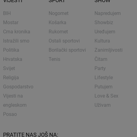
VIJESTI
SPORT
SHOW
BIH
Nogomet
Napredujem
Mostar
Košarka
Showbiz
Crna kronika
Rukomet
Uređujem
Istražili smo
Ostali sportovi
Kultura
Politika
Borilački sportovi
Zanimljivosti
Hrvatska
Tenis
Čitam
Svijet
Party
Religija
Lifestyle
Gospodarstvo
Putujem
Vijesti na
Love & Sex
engleskom
Uživam
Posao
PRATITE NAS JOŠ NA: