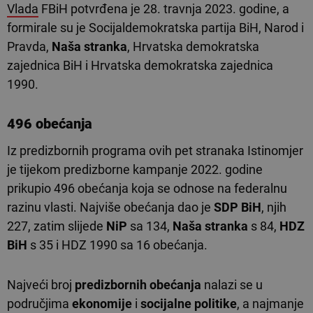
Vlada
FBiH potvrđena je 28. travnja 2023. godine, a
formirale su je Socijaldemokratska partija BiH, Narod i
Pravda,
Naša stranka
, Hrvatska demokratska
zajednica BiH i Hrvatska demokratska zajednica
1990.
496 obećanja
Iz predizbornih programa ovih pet stranaka Istinomjer
je tijekom predizborne kampanje 2022. godine
prikupio 496 obećanja koja se odnose na federalnu
razinu vlasti. Najviše obećanja dao je
SDP BiH
, njih
227, zatim slijede
NiP
sa 134,
Naša stranka
s 84,
HDZ
BiH
s 35 i HDZ 1990 sa 16 obećanja.
Najveći broj
predizbornih obećanja
nalazi se u
područjima
ekonomije
i
socijalne politike
, a najmanje