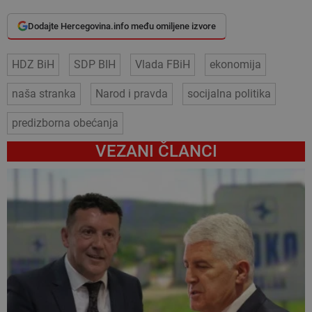
Dodajte Hercegovina.info među omiljene izvore
HDZ BiH
SDP BIH
Vlada FBiH
ekonomija
naša stranka
Narod i pravda
socijalna politika
predizborna obećanja
VEZANI ČLANCI