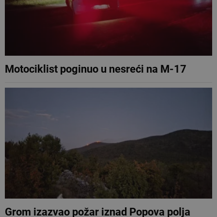
Motociklist poginuo u nesreći na M-17
Grom izazvao požar iznad Popova polja