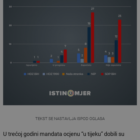
TEKST SE NASTAVLJA ISPOD OGLASA
U trećoj godini mandata ocjenu “u tijeku” dobili su