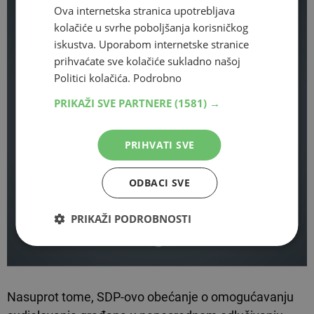
Ova internetska stranica upotrebljava
kolačiće u svrhe poboljšanja korisničkog
iskustva. Uporabom internetske stranice
prihvaćate sve kolačiće sukladno našoj
Politici kolačića.
Podrobno
PRIKAŽI SVE PARTNERE
(1581) →
PRIHVATI SVE
ODBACI SVE
PRIKAŽI PODROBNOSTI
Nasuprot tome, SDP-ovo obećanje o omogućavanju